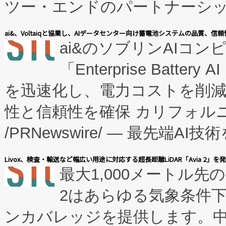
ツー・エンドのパートナーシッ
表しました。 同社の実績あるEnzeneX®
ai&、Voltaiqと協業し、AIデータセンター向け蓄電池システムの品質、信
ai&のソブリンAIコンピ
manufacturing™ (FC
「Enterprise Batte
たNeXは、バイオ医薬品製造
を迅速化し、電力コストを削
従来のフェッドバッチ施設の
性と信頼性を確保 カリフォルニア
に、患者やサプライチェーン
/PRNewswire/ — 最先端
キー方式で拡張性が高く、持
会社エーアイ・アンド：本社横
す。FCCM‑を活用した現地
Livox、検査・輸送など幅広い用途に対応する超長距離LiDAR「Avia 2」を
最大1,000メートル先
President原信平）と、エ
患者にとっての費用負担を大幅
2はあらゆる気象条件
ードするVoltaiqは、日本に
のアクセスを大幅に拡大することができ
ンカバレッジを提供します。中国
ーエネルギー貯蔵システム（B
Fully-Connected Continuous M