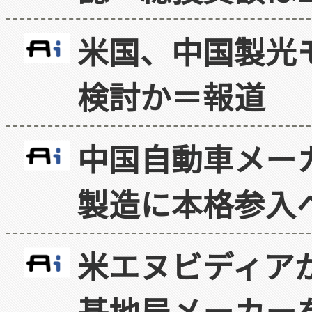
米国、中国製光
検討か＝報道
中国自動車メー
製造に本格参入
米エヌビディア
基地局メーカー