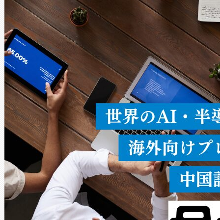
Avia 2は、2種類のFOVオ
× 80°のノーマルモード、長距離
ードを切り替えて使用するこ
ることなく、単一のデバイス
うにします。遠距離まで届く
密度なスキャ
[…]