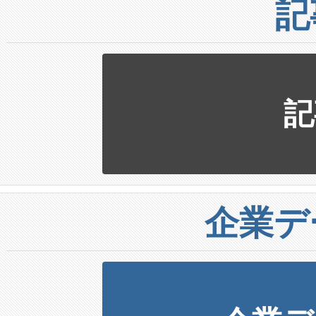
記
記
企業デ