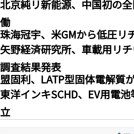
北京純リ新能源、中国初の全
働
珠海冠宇、米GMから低圧リ
矢野経済研究所、車載用リチ
調査結果発表
盟固利、LATP型固体電解
東洋インキSCHD、EV用電
立