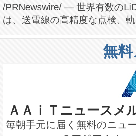
/PRNewswire/ — 世界有数の
た。 Voltaiq独自のAI搭
プログラムには、施設設計・内装
は、送電線の高精度な点検、軌
定、統合、導入、運用に至る
に関する技術移転および知的財産
や穀物倉庫におけるバルク材の
安全性を追跡し、確保する事を
構造化トレーニングカリキュ
リューション「Avia 2」を発
増加しているデータセンター
上げおよび商用化段階におけ
無料
したAvia 2は、1,000メ
る電力網に大きな負担をかけ
設備整備および立ち上げ調整
狭視野のFOVを切り替えるこ
事業者の負担軽減という課題
加組織は、Enzeneのバイオ
ケーブル、枝などの細かな対
系統連系を迅速にし、ピーク需
選定された製品について、自
なレーザースポットにより、高
限を超えて利用可能な電力容量
取得できる可能性もあります。
ＡＡｉＴニュースメ
な環境下でも豊かなディテー
持できるよう貢献します。こ
設には、3億～4億ドルかかるこ
キロメートル範囲を検出 Livox Unveil
ービスレベル契約（SLA）違
最高経営責任者（CEO）であるHi
毎朝手元に届く無料のニュ
LiDAR for Inspections, Transpor
テリー性能の劣化によるダウ
す。「当社のfully-connected c