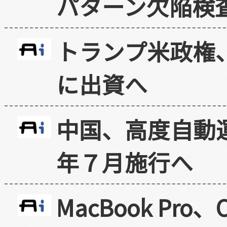
パターン欠陥検
トランプ米政権
に出資へ
中国、高度自動
年７月施行へ
MacBook Pr