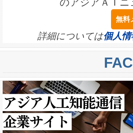
のアジアＡＩニ
は1535 nmレーザーを搭載
念は、現在データセンターが
ームを利用すれば、6,000万～
無料
イズの小径化を実現すること
ます。 Voltaiq provides a comple
きます。この効率性は、フェ
す。ノーマルモードでは、Avia
quality and reliability for AI da
詳細については
個人情
BESS stack to ensure battery qual
ートル先まで検出でき、これは
centers. Voltaiqは、a
トに対して約600メートルに
FA
からシステム統合、試運転、
では、反射率10％のターゲッ
クルの各段階のデータを監視
で向上し、最大検知距離は1,0
[…]
ットだけで最大1キロメートル
ルの変電所周囲を監視でき、
作業と点群処理を簡素化できま