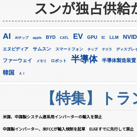
スンが独占供給
AI
EV
NVID
GPU
BYD
LLM
AIチップ
apple
CATL
IC
サムスン
エヌビディア
スマートフォン
ディスプレ
チップ
テスラ
半導体
ファーウェイ
半導体製造装置
ロボット
メモリ
韓国
ＡＩ
【特集】トラン
米国、中国製システム連系用インバーターの輸入を禁止
中国製インバーター、米FCCが輸入規制を起草 EUはすでに先行して禁止