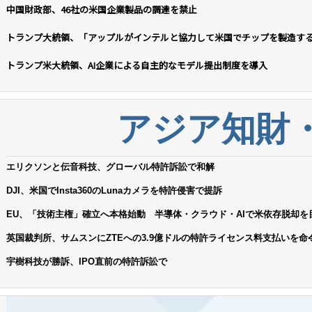
中国財政部、46社の米国企業製品の調達を禁止
トランプ大統領、「アップルがインテルと協力して米国でチップを製造す
トランプ米大統領、AI企業による自主的なモデル提出制度を導入
アジア知財
エリクソンと伝音科技、グローバル特許訴訟で和解
DJI、米国でInsta360のLunaカメラを特許侵害で提訴
EU、「技術主権」確立へ本格始動 半導体・クラウド・AIで米依存脱却を
英国裁判所、サムスンにZTEへの3.9億ドルの特許ライセンス料支払いを命
宇樹科技が勝訴、IPO直前の特許訴訟で