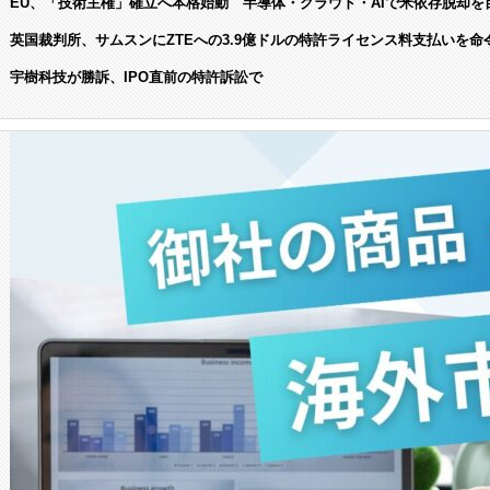
EU、「技術主権」確立へ本格始動 半導体・クラウド・AIで米依存脱却を
英国裁判所、サムスンにZTEへの3.9億ドルの特許ライセンス料支払いを命
宇樹科技が勝訴、IPO直前の特許訴訟で