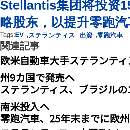
Stellantis集团将
略股东，以提升零跑汽
Tags:
EV
,
,
,
ステランティス
出資
零跑汽車
関連記事
欧米自動車大手ステランティ
州9カ国で発売へ
ステランティス、ブラジルの
南米投入へ
零跑汽車、25年末までに欧