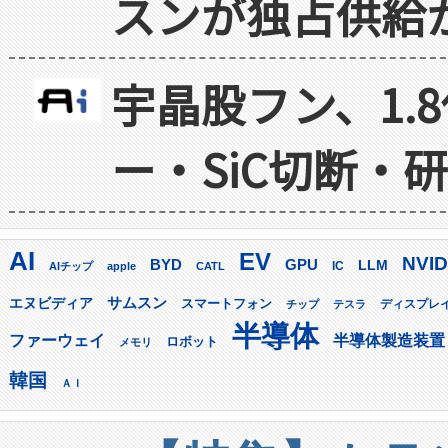
スンが独占供給
宇晶股フン、1.
ー・SiC切断・
AI
EV
NVID
GPU
BYD
LLM
AIチップ
apple
CATL
IC
サムスン
エヌビディア
スマートフォン
ディスプレ
チップ
テスラ
半導体
ファーウェイ
半導体製造装置
ロボット
メモリ
韓国
ＡＩ