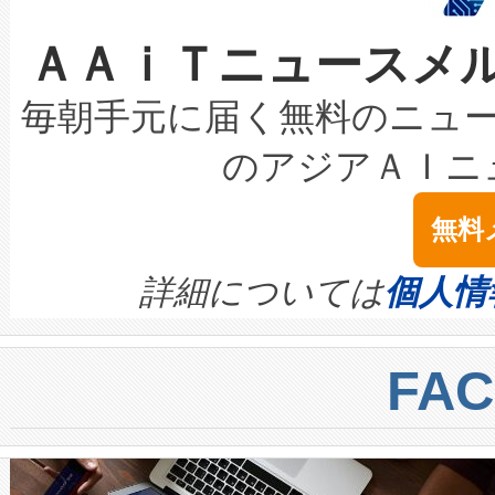
なレーザースポットにより、高
限を超えて利用可能な電力容量
取得できる可能性もあります。
ＡＡｉＴニュースメ
な環境下でも豊かなディテー
持できるよう貢献します。こ
設には、3億～4億ドルかかるこ
キロメートル範囲を検出 Livox Unveil
ービスレベル契約（SLA）違
最高経営責任者（CEO）であるHi
毎朝手元に届く無料のニュ
LiDAR for Inspections, Transpor
テリー性能の劣化によるダウ
す。「当社のfully-connected c
のアジアＡＩニ
は1535 nmレーザーを搭載
念は、現在データセンターが
ームを利用すれば、6,000万～
無料
イズの小径化を実現すること
ます。 Voltaiq provides a comple
きます。この効率性は、フェ
す。ノーマルモードでは、Avia
quality and reliability for AI da
詳細については
個人情
BESS stack to ensure battery qual
ートル先まで検出でき、これは
centers. Voltaiqは、a
トに対して約600メートルに
FA
からシステム統合、試運転、
では、反射率10％のターゲッ
クルの各段階のデータを監視
で向上し、最大検知距離は1,0