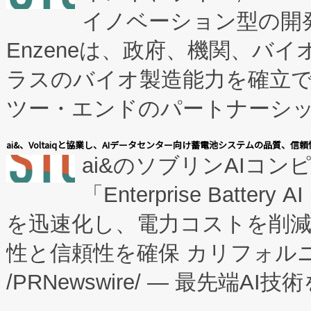
イノベーション型の開発
Enzeneは、政府、機関、バ
ラスのバイオ製造能力を確立
ツー・エンドのパートナーシッ
表しました。 同社の実績あるEnzeneX®
ai&、Voltaiqと協業し、AIデータセンター向け蓄電池システムの品質、信
ai&のソブリンAIコンピ
manufacturing™ (FC
「Enterprise Batte
たNeXは、バイオ医薬品製造
を迅速化し、電力コストを削
従来のフェッドバッチ施設の
性と信頼性を確保 カリフォルニア
に、患者やサプライチェーン
/PRNewswire/ — 最先端
キー方式で拡張性が高く、持