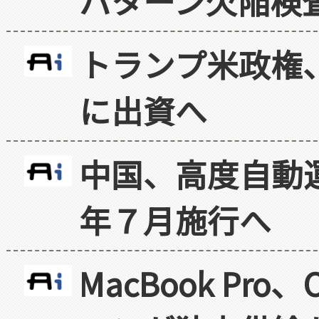
パターン欠陥検
トランプ米政権
に出資へ
中国、高度自動
年７月施行へ
MacBook Pr