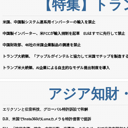
【特集】トラン
米国、中国製システム連系用インバーターの輸入を禁止
中国製インバーター、米FCCが輸入規制を起草 EUはすでに先行して禁止
中国財政部、46社の米国企業製品の調達を禁止
トランプ大統領、「アップルがインテルと協力して米国でチップを製造す
トランプ米大統領、AI企業による自主的なモデル提出制度を導入
アジア知財
エリクソンと伝音科技、グローバル特許訴訟で和解
DJI、米国でInsta360のLunaカメラを特許侵害で提訴