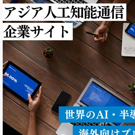
[…]
ットだけで最大1キロメートル
ルの変電所周囲を監視でき、
作業と点群処理を簡素化できま
Avia 2は、2種類のFOVオ
× 80°のノーマルモード、長距離
ードを切り替えて使用するこ
ることなく、単一のデバイス
うにします。遠距離まで届く
密度なスキャ
[…]