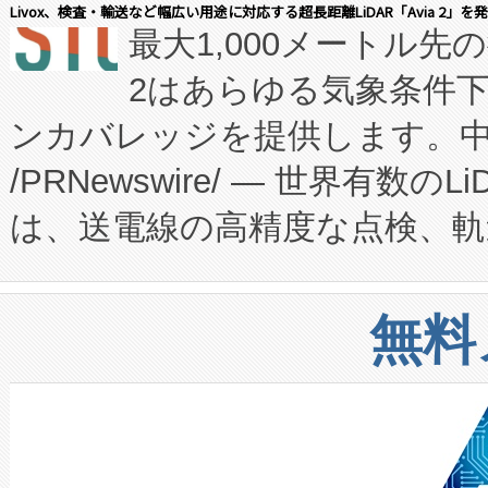
会社エーアイ・アンド：本社横
す。FCCM‑を活用した現地
Livox、検査・輸送など幅広い用途に対応する超長距離LiDAR「Avia 2」を
最大1,000メートル先
President原信平）と、エ
患者にとっての費用負担を大幅
2はあらゆる気象条件
ードするVoltaiqは、日本に
のアクセスを大幅に拡大することができ
ンカバレッジを提供します。中国
ーエネルギー貯蔵システム（B
Fully-Connected Continuous M
/PRNewswire/ — 世界有数の
た。 Voltaiq独自のAI搭
プログラムには、施設設計・内装
は、送電線の高精度な点検、軌
定、統合、導入、運用に至る
に関する技術移転および知的財産
や穀物倉庫におけるバルク材の
安全性を追跡し、確保する事を
構造化トレーニングカリキュ
リューション「Avia 2」を発
増加しているデータセンター
上げおよび商用化段階におけ
無料
したAvia 2は、1,000メ
る電力網に大きな負担をかけ
設備整備および立ち上げ調整
狭視野のFOVを切り替えるこ
事業者の負担軽減という課題
加組織は、Enzeneのバイオ
ケーブル、枝などの細かな対
系統連系を迅速にし、ピーク需
選定された製品について、自