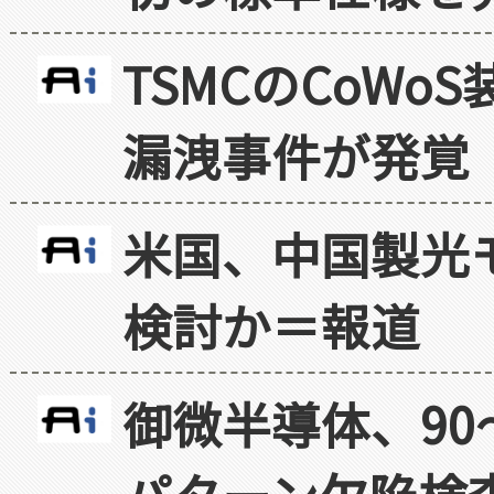
TSMCのCoW
漏洩事件が発覚
米国、中国製光
検討か＝報道
御微半導体、90