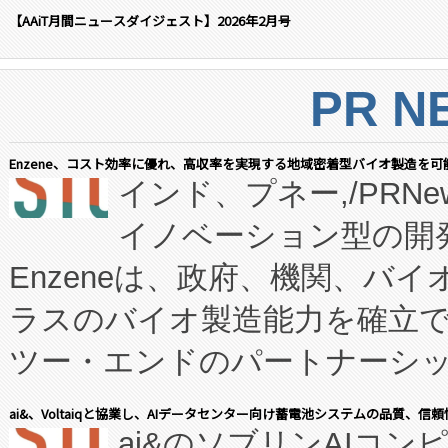
【AAiT月間ニュースダイジェスト】2026年2月号
PR N
Enzene、コスト効率に優れ、高収率を実現する地域密着型バイオ製造を可
インド、プネー,/PRNe
イノベーション型の開発
Enzeneは、政府、機関、バ
ラスのバイオ製造能力を確立
ツー・エンドのパートナーシッ
表しました。 同社の実績あるEnzeneX®
ai&、Voltaiqと協業し、AIデータセンター向け蓄電池システムの品質、信
ai&のソブリンAIコンピ
manufacturing™ (FC