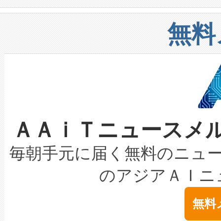
や穀物倉庫におけるバルク材の
安全性を追跡し、確保する事を
構造化トレーニングカリキュ
リューション「Avia 2」を発
増加しているデータセンター
上げおよび商用化段階におけ
無料
したAvia 2は、1,000メ
る電力網に大きな負担をかけ
設備整備および立ち上げ調整
狭視野のFOVを切り替えるこ
事業者の負担軽減という課題
加組織は、Enzeneのバイオ
ケーブル、枝などの細かな対
系統連系を迅速にし、ピーク需
選定された製品について、自
なレーザースポットにより、高
限を超えて利用可能な電力容量
取得できる可能性もあります。
ＡＡｉＴニュースメ
な環境下でも豊かなディテー
持できるよう貢献します。こ
設には、3億～4億ドルかかるこ
キロメートル範囲を検出 Livox Unveil
ービスレベル契約（SLA）違
最高経営責任者（CEO）であるHi
毎朝手元に届く無料のニュ
LiDAR for Inspections, Transpor
テリー性能の劣化によるダウ
す。「当社のfully-connected c
のアジアＡＩニ
は1535 nmレーザーを搭載
念は、現在データセンターが
ームを利用すれば、6,000万～
無料
イズの小径化を実現すること
ます。 Voltaiq provides a comple
きます。この効率性は、フェ