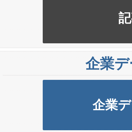
記
企業デ
企業デ