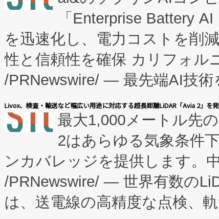
「Enterprise Batte
たNeXは、バイオ医薬品製造
を迅速化し、電力コストを削
従来のフェッドバッチ施設の
性と信頼性を確保 カリフォルニア
に、患者やサプライチェーン
/PRNewswire/ — 最先端
キー方式で拡張性が高く、持
会社エーアイ・アンド：本社横
す。FCCM‑を活用した現地
Livox、検査・輸送など幅広い用途に対応する超長距離LiDAR「Avia 2」を
最大1,000メートル先
President原信平）と、エ
患者にとっての費用負担を大幅
2はあらゆる気象条件
ードするVoltaiqは、日本に
のアクセスを大幅に拡大することができ
ンカバレッジを提供します。中国
ーエネルギー貯蔵システム（B
Fully-Connected Continuous M
/PRNewswire/ — 世界有数の
た。 Voltaiq独自のAI搭
プログラムには、施設設計・内装
は、送電線の高精度な点検、軌
定、統合、導入、運用に至る
に関する技術移転および知的財産