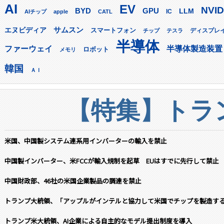
AI
EV
NVID
GPU
BYD
LLM
AIチップ
apple
CATL
IC
サムスン
エヌビディア
スマートフォン
ディスプレ
チップ
テスラ
半導体
ファーウェイ
半導体製造装置
ロボット
メモリ
韓国
ＡＩ
【特集】トラン
米国、中国製システム連系用インバーターの輸入を禁止
中国製インバーター、米FCCが輸入規制を起草 EUはすでに先行して禁止
中国財政部、46社の米国企業製品の調達を禁止
トランプ大統領、「アップルがインテルと協力して米国でチップを製造す
トランプ米大統領、AI企業による自主的なモデル提出制度を導入