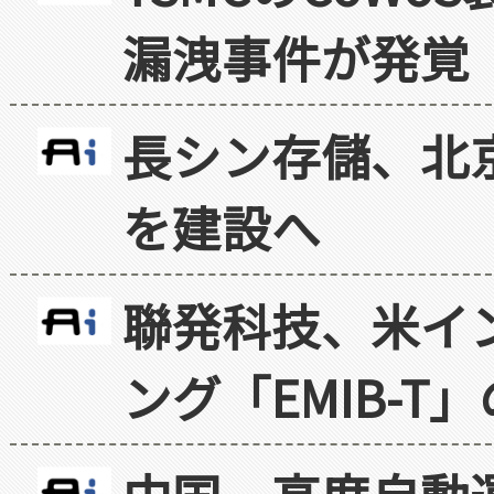
漏洩事件が発覚
長シン存儲、北京
を建設へ
聯発科技、米イ
ング「EMIB-T