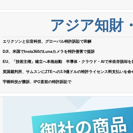
アジア知財
エリクソンと伝音科技、グローバル特許訴訟で和解
DJI、米国でInsta360のLunaカメラを特許侵害で提訴
EU、「技術主権」確立へ本格始動 半導体・クラウド・AIで米依存脱却を
英国裁判所、サムスンにZTEへの3.9億ドルの特許ライセンス料支払いを命
宇樹科技が勝訴、IPO直前の特許訴訟で