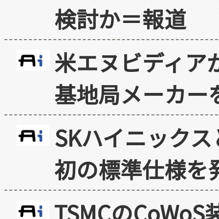
検討か＝報道
米エヌビディア
基地局メーカー
SKハイニックス
初の標準仕様を
TSMCのCoW