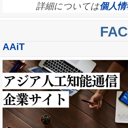
す。ノーマルモードでは、Avia
quality and reliability for AI da
詳細については
個人情
BESS stack to ensure battery qual
ートル先まで検出でき、これは
centers. Voltaiqは、a
トに対して約600メートルに
FA
からシステム統合、試運転、
では、反射率10％のターゲッ
AAiT
クルの各段階のデータを監視
で向上し、最大検知距離は1,0
[…]
ットだけで最大1キロメートル
ルの変電所周囲を監視でき、
作業と点群処理を簡素化できま
Avia 2は、2種類のFOVオ
× 80°のノーマルモード、長距離
ードを切り替えて使用するこ