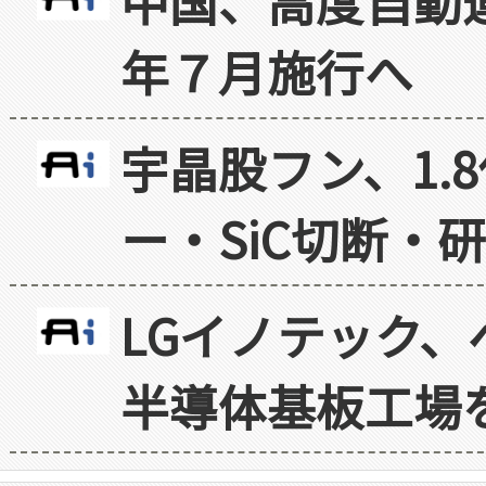
中国、高度自動
年７月施行へ
宇晶股フン、1.
ー・SiC切断・
LGイノテック、
半導体基板工場