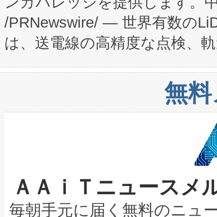
ンカバレッジを提供します。中国
ーエネルギー貯蔵システム（B
Fully-Connected Continuous M
/PRNewswire/ — 世界有数の
た。 Voltaiq独自のAI搭
プログラムには、施設設計・内装
は、送電線の高精度な点検、軌
定、統合、導入、運用に至る
に関する技術移転および知的財産
や穀物倉庫におけるバルク材の
安全性を追跡し、確保する事を
構造化トレーニングカリキュ
リューション「Avia 2」を発
増加しているデータセンター
上げおよび商用化段階におけ
無料
したAvia 2は、1,000メ
る電力網に大きな負担をかけ
設備整備および立ち上げ調整
狭視野のFOVを切り替えるこ
事業者の負担軽減という課題
加組織は、Enzeneのバイオ
ケーブル、枝などの細かな対
系統連系を迅速にし、ピーク需
選定された製品について、自
なレーザースポットにより、高
限を超えて利用可能な電力容量
取得できる可能性もあります。
ＡＡｉＴニュースメ
な環境下でも豊かなディテー
持できるよう貢献します。こ
設には、3億～4億ドルかかるこ
キロメートル範囲を検出 Livox Unveil
ービスレベル契約（SLA）違
最高経営責任者（CEO）であるHi
毎朝手元に届く無料のニュ