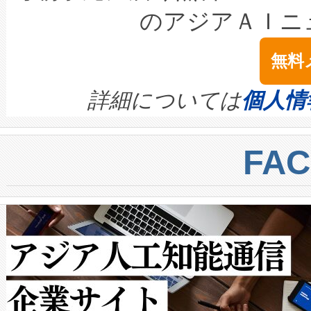
LiDAR for Inspections, Transpor
テリー性能の劣化によるダウ
す。「当社のfully-connected c
のアジアＡＩニ
は1535 nmレーザーを搭載
念は、現在データセンターが
ームを利用すれば、6,000万～
無料
イズの小径化を実現すること
ます。 Voltaiq provides a comple
きます。この効率性は、フェ
す。ノーマルモードでは、Avia
quality and reliability for AI da
詳細については
個人情
BESS stack to ensure battery qual
ートル先まで検出でき、これは
centers. Voltaiqは、a
トに対して約600メートルに
FA
からシステム統合、試運転、
では、反射率10％のターゲッ
クルの各段階のデータを監視
で向上し、最大検知距離は1,0
[…]
ットだけで最大1キロメートル
ルの変電所周囲を監視でき、
作業と点群処理を簡素化できま