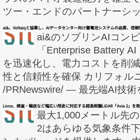
ツー・エンドのパートナーシッ
表しました。 同社の実績あるEnzeneX®
ai&、Voltaiqと協業し、AIデータセンター向け蓄電池システムの品質、信
ai&のソブリンAIコンピ
manufacturing™ (FC
「Enterprise Batte
たNeXは、バイオ医薬品製造
を迅速化し、電力コストを削
従来のフェッドバッチ施設の
性と信頼性を確保 カリフォルニア
に、患者やサプライチェーン
/PRNewswire/ — 最先端
キー方式で拡張性が高く、持
会社エーアイ・アンド：本社横
す。FCCM‑を活用した現地
Livox、検査・輸送など幅広い用途に対応する超長距離LiDAR「Avia 2」を
最大1,000メートル先
President原信平）と、エ
患者にとっての費用負担を大幅
2はあらゆる気象条件
ードするVoltaiqは、日本に
のアクセスを大幅に拡大することができ