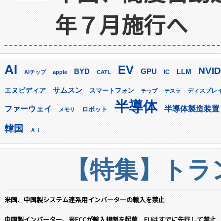
年７月施行へ
AI
EV
NVID
GPU
BYD
LLM
AIチップ
apple
CATL
IC
サムスン
エヌビディア
スマートフォン
ディスプレ
チップ
テスラ
半導体
ファーウェイ
半導体製造装置
ロボット
メモリ
韓国
ＡＩ
【特集】トラン
米国、中国製システム連系用インバーターの輸入を禁止
中国製インバーター、米FCCが輸入規制を起草 EUはすでに先行して禁止