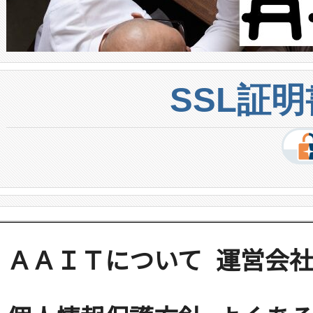
SSL証
ＡＡＩＴについて
運営会