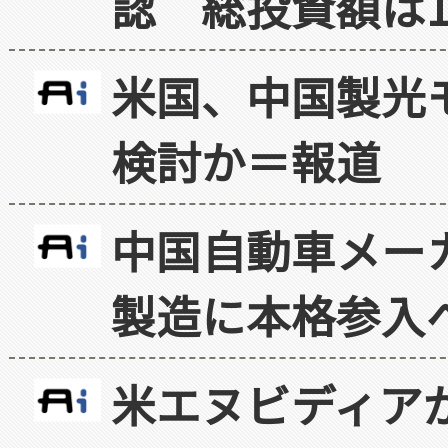
認 総投資額は1
米国、中国製光
検討か＝報道
中国自動車メー
製造に本格参入
米エヌビディア