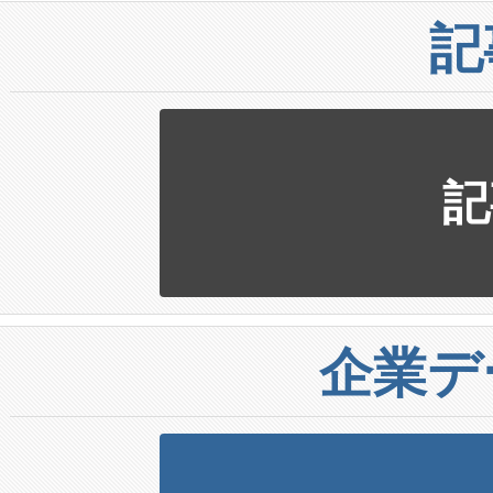
記
記
企業デ