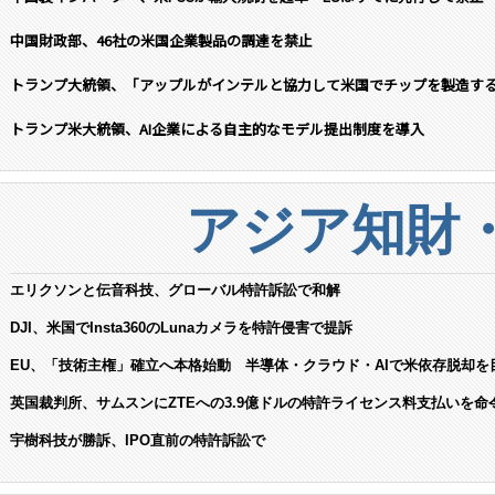
中国財政部、46社の米国企業製品の調達を禁止
トランプ大統領、「アップルがインテルと協力して米国でチップを製造す
トランプ米大統領、AI企業による自主的なモデル提出制度を導入
アジア知財
エリクソンと伝音科技、グローバル特許訴訟で和解
DJI、米国でInsta360のLunaカメラを特許侵害で提訴
EU、「技術主権」確立へ本格始動 半導体・クラウド・AIで米依存脱却を
英国裁判所、サムスンにZTEへの3.9億ドルの特許ライセンス料支払いを命
宇樹科技が勝訴、IPO直前の特許訴訟で