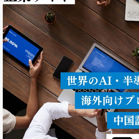
Avia 2は、2種類のFOVオ
× 80°のノーマルモード、長距離
ードを切り替えて使用するこ
ることなく、単一のデバイス
うにします。遠距離まで届く
密度なスキャ
[…]