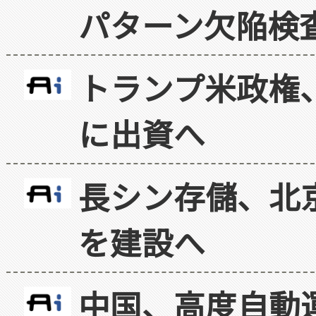
パターン欠陥検
トランプ米政権
に出資へ
長シン存儲、北京
を建設へ
中国、高度自動