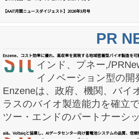
【AAiT月間ニュースダイジェスト】2026年3月号
PR N
Enzene、コスト効率に優れ、高収率を実現する地域密着型バイオ製造を可
インド、プネー,/PRNe
イノベーション型の開発
Enzeneは、政府、機関、バ
ラスのバイオ製造能力を確立
ツー・エンドのパートナーシッ
表しました。 同社の実績あるEnzeneX®
ai&、Voltaiqと協業し、AIデータセンター向け蓄電池システムの品質、信