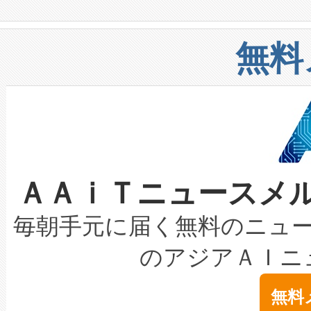
や穀物倉庫におけるバルク材の
安全性を追跡し、確保する事を
構造化トレーニングカリキュ
リューション「Avia 2」を発
増加しているデータセンター
上げおよび商用化段階におけ
無料
したAvia 2は、1,000メ
る電力網に大きな負担をかけ
設備整備および立ち上げ調整
狭視野のFOVを切り替えるこ
事業者の負担軽減という課題
加組織は、Enzeneのバイオ
ケーブル、枝などの細かな対
系統連系を迅速にし、ピーク需
選定された製品について、自
なレーザースポットにより、高
限を超えて利用可能な電力容量
取得できる可能性もあります。
ＡＡｉＴニュースメ
な環境下でも豊かなディテー
持できるよう貢献します。こ
設には、3億～4億ドルかかるこ
キロメートル範囲を検出 Livox Unveil
ービスレベル契約（SLA）違
最高経営責任者（CEO）であるHi
毎朝手元に届く無料のニュ
LiDAR for Inspections, Transpor
テリー性能の劣化によるダウ
す。「当社のfully-connected c
のアジアＡＩニ
は1535 nmレーザーを搭載
念は、現在データセンターが
ームを利用すれば、6,000万～
無料
イズの小径化を実現すること
ます。 Voltaiq provides a comple
きます。この効率性は、フェ