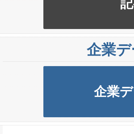
記
企業デ
企業デ