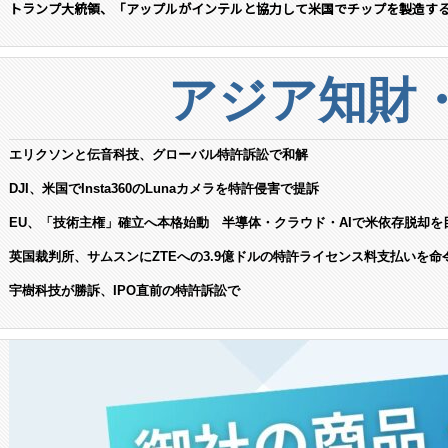
トランプ大統領、「アップルがインテルと協力して米国でチップを製造す
アジア知財
エリクソンと伝音科技、グローバル特許訴訟で和解
DJI、米国でInsta360のLunaカメラを特許侵害で提訴
EU、「技術主権」確立へ本格始動 半導体・クラウド・AIで米依存脱却を
英国裁判所、サムスンにZTEへの3.9億ドルの特許ライセンス料支払いを命
宇樹科技が勝訴、IPO直前の特許訴訟で