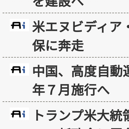
を建設へ
米エヌビディア・
保に奔走
中国、高度自動
年７月施行へ
トランプ米大統