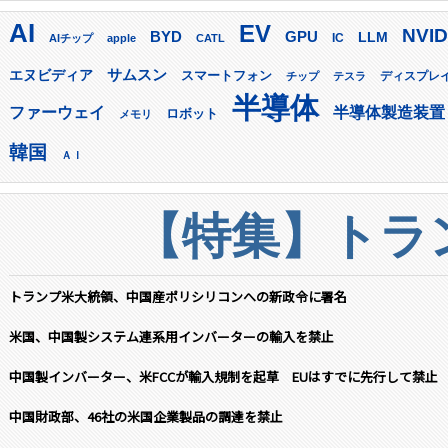
AI
EV
NVID
GPU
BYD
LLM
AIチップ
apple
CATL
IC
サムスン
エヌビディア
スマートフォン
ディスプレ
チップ
テスラ
半導体
ファーウェイ
半導体製造装置
ロボット
メモリ
韓国
ＡＩ
【特集】トラン
トランプ米大統領、中国産ポリシリコンへの新政令に署名
米国、中国製システム連系用インバーターの輸入を禁止
中国製インバーター、米FCCが輸入規制を起草 EUはすでに先行して禁止
中国財政部、46社の米国企業製品の調達を禁止