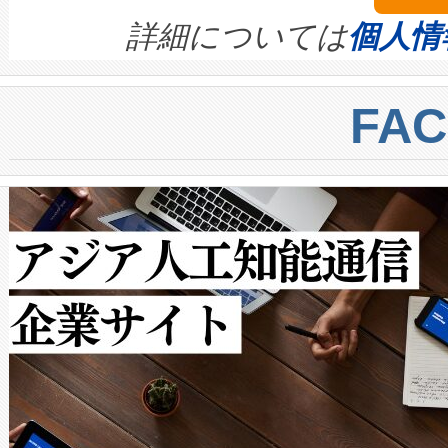
す。ノーマルモードでは、Avia
quality and reliability for AI da
詳細については
個人情
BESS stack to ensure battery qual
ートル先まで検出でき、これは
centers. Voltaiqは、a
トに対して約600メートルに
FA
からシステム統合、試運転、
では、反射率10％のターゲッ
クルの各段階のデータを監視
で向上し、最大検知距離は1,0
[…]
ットだけで最大1キロメートル
ルの変電所周囲を監視でき、
作業と点群処理を簡素化できま
Avia 2は、2種類のFOVオ
× 80°のノーマルモード、長距離