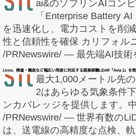
ai&のソブリンAIコンピ
manufacturing™ (FC
「Enterprise Batte
たNeXは、バイオ医薬品製造
を迅速化し、電力コストを削
従来のフェッドバッチ施設の
性と信頼性を確保 カリフォルニア
に、患者やサプライチェーン
/PRNewswire/ — 最先端
キー方式で拡張性が高く、持
会社エーアイ・アンド：本社横
す。FCCM‑を活用した現地
Livox、検査・輸送など幅広い用途に対応する超長距離LiDAR「Avia 2」を
最大1,000メートル先
President原信平）と、エ
患者にとっての費用負担を大幅
2はあらゆる気象条件
ードするVoltaiqは、日本に
のアクセスを大幅に拡大することができ
ンカバレッジを提供します。中国
ーエネルギー貯蔵システム（B
Fully-Connected Continuous M
/PRNewswire/ — 世界有数の
た。 Voltaiq独自のAI搭
プログラムには、施設設計・内装
は、送電線の高精度な点検、軌
定、統合、導入、運用に至る
に関する技術移転および知的財産