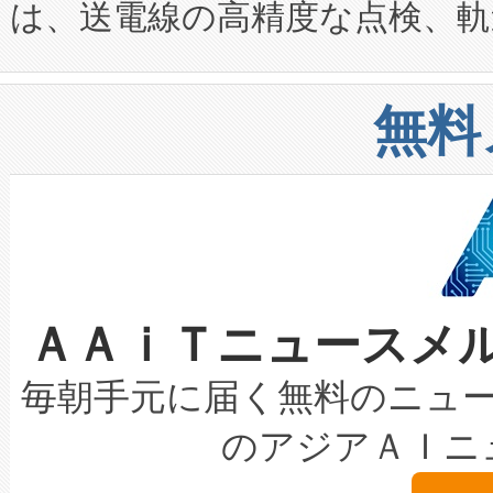
は、送電線の高精度な点検、軌
定、統合、導入、運用に至る
に関する技術移転および知的財産
や穀物倉庫におけるバルク材の
安全性を追跡し、確保する事を
構造化トレーニングカリキュ
リューション「Avia 2」を発
増加しているデータセンター
上げおよび商用化段階におけ
無料
したAvia 2は、1,000メ
る電力網に大きな負担をかけ
設備整備および立ち上げ調整
狭視野のFOVを切り替えるこ
事業者の負担軽減という課題
加組織は、Enzeneのバイオ
ケーブル、枝などの細かな対
系統連系を迅速にし、ピーク需
選定された製品について、自
なレーザースポットにより、高
限を超えて利用可能な電力容量
取得できる可能性もあります。
ＡＡｉＴニュースメ
な環境下でも豊かなディテー
持できるよう貢献します。こ
設には、3億～4億ドルかかるこ
キロメートル範囲を検出 Livox Unveil
ービスレベル契約（SLA）違
最高経営責任者（CEO）であるHi
毎朝手元に届く無料のニュ
LiDAR for Inspections, Transpor
テリー性能の劣化によるダウ
す。「当社のfully-connected c
のアジアＡＩニ
は1535 nmレーザーを搭載
念は、現在データセンターが
ームを利用すれば、6,000万～