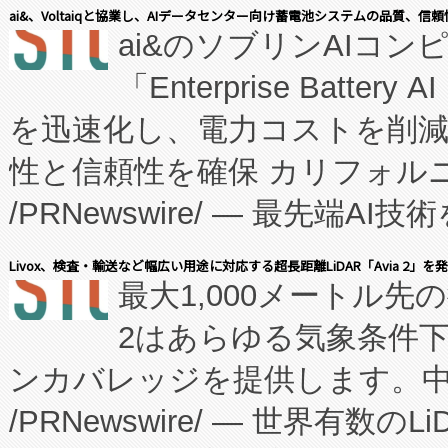
表しました。 同社の実績あるEnzeneX®
ai&、Voltaiqと協業し、AIデータセンター向け蓄電池システムの品質、信
ai&のソブリンAIコンピ
manufacturing™ (FC
「Enterprise Batte
たNeXは、バイオ医薬品製造
を迅速化し、電力コストを削
従来のフェッドバッチ施設の
性と信頼性を確保 カリフォルニア
に、患者やサプライチェーン
/PRNewswire/ — 最先端
キー方式で拡張性が高く、持
会社エーアイ・アンド：本社横
す。FCCM‑を活用した現地
Livox、検査・輸送など幅広い用途に対応する超長距離LiDAR「Avia 2」を
最大1,000メートル先
President原信平）と、エ
患者にとっての費用負担を大幅
2はあらゆる気象条件
ードするVoltaiqは、日本に
のアクセスを大幅に拡大することができ
ンカバレッジを提供します。中国
ーエネルギー貯蔵システム（B
Fully-Connected Continuous M
/PRNewswire/ — 世界有数の
た。 Voltaiq独自のAI搭
プログラムには、施設設計・内装