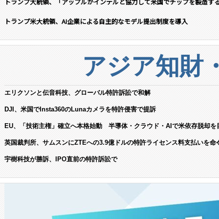
トランプ大統領、「アップルがインテルと協力して米国でチップを製造す
トランプ米大統領、AI企業による自主的なモデル提出制度を導入
アジア知財
エリクソンと伝音科技、グローバル特許訴訟で和解
DJI、米国でInsta360のLunaカメラを特許侵害で提訴
EU、「技術主権」確立へ本格始動 半導体・クラウド・AIで米依存脱却を
英国裁判所、サムスンにZTEへの3.9億ドルの特許ライセンス料支払いを命
宇樹科技が勝訴、IPO直前の特許訴訟で