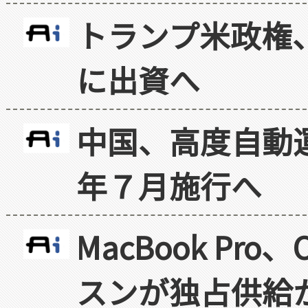
トランプ米政権
に出資へ
中国、高度自動
年７月施行へ
MacBook Pr
スンが独占供給