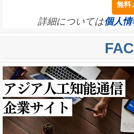
無料
イズの小径化を実現すること
ます。 Voltaiq provides a comple
きます。この効率性は、フェ
す。ノーマルモードでは、Avia
quality and reliability for AI da
詳細については
個人情
BESS stack to ensure battery qual
ートル先まで検出でき、これは
centers. Voltaiqは、a
トに対して約600メートルに
FA
からシステム統合、試運転、
では、反射率10％のターゲッ
クルの各段階のデータを監視
で向上し、最大検知距離は1,0
[…]
ットだけで最大1キロメートル
ルの変電所周囲を監視でき、
作業と点群処理を簡素化できま
Avia 2は、2種類のFOVオ
× 80°のノーマルモード、長距離