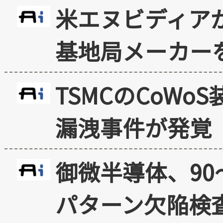
米エヌビディア
基地局メーカー
TSMCのCoW
漏洩事件が発覚
御微半導体、90
パターン欠陥検