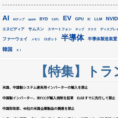
AI
EV
NVID
GPU
BYD
LLM
AIチップ
apple
CATL
IC
サムスン
エヌビディア
スマートフォン
ディスプレ
チップ
テスラ
半導体
ファーウェイ
半導体製造装置
ロボット
メモリ
韓国
ＡＩ
【特集】トラン
米国、中国製システム連系用インバーターの輸入を禁止
中国製インバーター、米FCCが輸入規制を起草 EUはすでに先行して禁止
中国財政部、46社の米国企業製品の調達を禁止