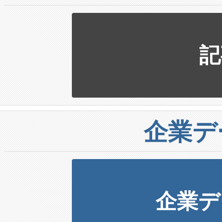
記
企業デ
企業デ