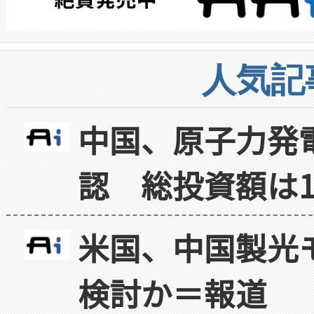
人気記
中国、原子力発
認 総投資額は1
米国、中国製光
検討か＝報道