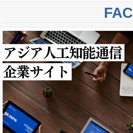
centers. Voltaiqは、a
トに対して約600メートルに
FA
からシステム統合、試運転、
では、反射率10％のターゲッ
クルの各段階のデータを監視
で向上し、最大検知距離は1,0
[…]
ットだけで最大1キロメートル
ルの変電所周囲を監視でき、
作業と点群処理を簡素化できま
Avia 2は、2種類のFOVオ
× 80°のノーマルモード、長距離
ードを切り替えて使用するこ
ることなく、単一のデバイス