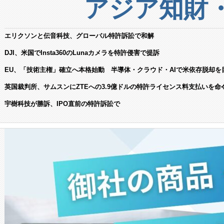
アジア知財
エリクソンと伝音科技、グローバル特許訴訟で和解
DJI、米国でInsta360のLunaカメラを特許侵害で提訴
EU、「技術主権」確立へ本格始動 半導体・クラウド・AIで米依存脱却を
英国裁判所、サムスンにZTEへの3.9億ドルの特許ライセンス料支払いを命
宇樹科技が勝訴、IPO直前の特許訴訟で