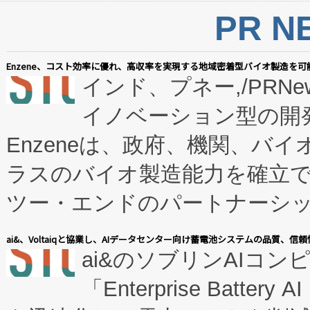
PR N
Enzene、コスト効率に優れ、高収率を実現する地域密着型バイオ製造を可
インド、プネー,/PRNe
イノベーション型の開発
Enzeneは、政府、機関、バ
ラスのバイオ製造能力を確立
ツー・エンドのパートナーシッ
表しました。 同社の実績あるEnzeneX®
ai&、Voltaiqと協業し、AIデータセンター向け蓄電池システムの品質、信
ai&のソブリンAIコンピ
manufacturing™ (FC
「Enterprise Batte
たNeXは、バイオ医薬品製造