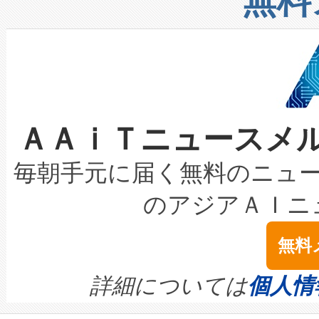
無料
したAvia 2は、1,000メ
る電力網に大きな負担をかけ
設備整備および立ち上げ調整
狭視野のFOVを切り替えるこ
事業者の負担軽減という課題
加組織は、Enzeneのバイオ
ケーブル、枝などの細かな対
系統連系を迅速にし、ピーク需
選定された製品について、自
なレーザースポットにより、高
限を超えて利用可能な電力容量
取得できる可能性もあります。
ＡＡｉＴニュースメ
な環境下でも豊かなディテー
持できるよう貢献します。こ
設には、3億～4億ドルかかるこ
キロメートル範囲を検出 Livox Unveil
ービスレベル契約（SLA）違
最高経営責任者（CEO）であるHi
毎朝手元に届く無料のニュ
LiDAR for Inspections, Transpor
テリー性能の劣化によるダウ
す。「当社のfully-connected c
のアジアＡＩニ
は1535 nmレーザーを搭載
念は、現在データセンターが
ームを利用すれば、6,000万～
無料
イズの小径化を実現すること
ます。 Voltaiq provides a comple
きます。この効率性は、フェ
す。ノーマルモードでは、Avia
quality and reliability for AI da
詳細については
個人情
BESS stack to ensure battery qual
ートル先まで検出でき、これは