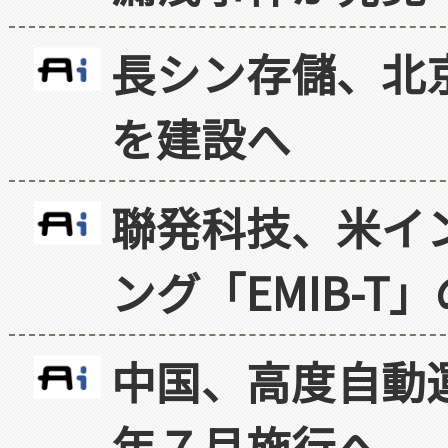
長シン存儲、北京
を建設へ
聯発科技、米イ
ング「EMIB-T
中国、高度自動
年７月施行へ