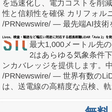
を迅速化し、電力コストを削
従来のフェッドバッチ施設の
性と信頼性を確保 カリフォルニア
に、患者やサプライチェーン
/PRNewswire/ — 最先端
キー方式で拡張性が高く、持
会社エーアイ・アンド：本社横
す。FCCM‑を活用した現地
Livox、検査・輸送など幅広い用途に対応する超長距離LiDAR「Avia 2」を
最大1,000メートル先
President原信平）と、エ
患者にとっての費用負担を大幅
2はあらゆる気象条件
ードするVoltaiqは、日本に
のアクセスを大幅に拡大することができ
ンカバレッジを提供します。中国
ーエネルギー貯蔵システム（B
Fully-Connected Continuous M
/PRNewswire/ — 世界有数の
た。 Voltaiq独自のAI搭
プログラムには、施設設計・内装
は、送電線の高精度な点検、軌
定、統合、導入、運用に至る
に関する技術移転および知的財産
や穀物倉庫におけるバルク材の
安全性を追跡し、確保する事を
構造化トレーニングカリキュ
リューション「Avia 2」を発
増加しているデータセンター
上げおよび商用化段階におけ