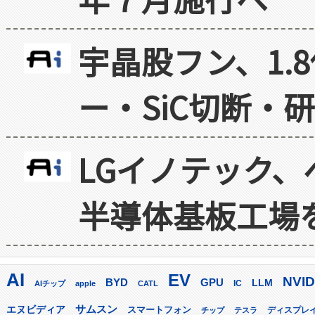
宇晶股フン、1.
ー・SiC切断・
LGイノテック、
半導体基板工場
AI
EV
NVID
GPU
BYD
LLM
AIチップ
apple
CATL
IC
サムスン
エヌビディア
スマートフォン
ディスプレ
チップ
テスラ