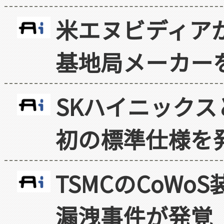
米エヌビディア
基地局メーカー
SKハイニックス
初の標準仕様を
TSMCのCoW
漏洩事件が発覚