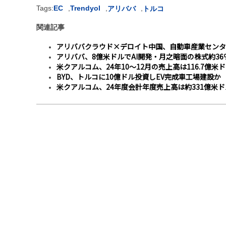
Tags:
EC
,
Trendyol
,
,
アリババ
トルコ
関連記事
アリババクラウド×デロイト中国、自動車産業センタ
アリババ、8億米ドルでAI開発・月之暗面の株式約36
米クアルコム、24年10〜12月の売上高は116.7億
BYD、トルコに10億ドル投資しEV完成車工場建設か
米クアルコム、24年度会計年度売上高は約331億米ド