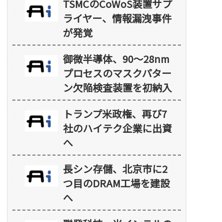
TSMCのCoWoS装置サプ
ライヤー、情報漏洩事件
が発覚
御微半導体、90～28nm
プロセスのマスクパター
ン欠陥検査装置を初納入
トランプ米政権、再び7
社のハイテク企業に出資
へ
長シン存儲、北京市に2
つ目のDRAM工場を建設
へ