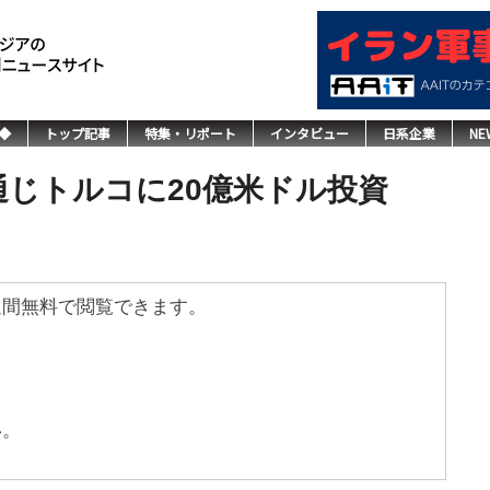
◆
トップ記事
特集・リポート
インタビュー
日系企業
NE
ol通じトルコに20億米ドル投資
週間無料で閲覧できます。
い。