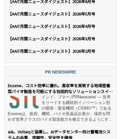
【AAiT月間ニュースダイジェスト】2026年6月号
【AAiT月間ニュースダイジェスト】2026年5月号
【AAiT月間ニュースダイジェスト】2026年4月号
【AAiT月間ニュースダイジェスト】2026年3月号
【AAiT月間ニュースダイジェスト】2026年2月号
PR NEWSWIRE
Enzene、コスト効率に優れ、高収率を実現する地域密着
型バイオ製造を可能にする包括的なソリューションスイー
ト「NeX™」 をリリース
インド、プネー,/PRNewswire/ — 世界
をリードする継続的イノベーション型
の開発・製造機関（CIDMO™）である
Enzeneは、政府、機関、バイオ医薬品企業が、場所を問
わず世界クラスのバイオ製造能力を確立できるようにす
る、変革的なエンド・ツー・エンドのパートナーシップモ
デル「NeX™」の立ち上げを発表しました。 同社の実績
ai&、Voltaiqと協業し、AIデータセンター向け蓄電池シス
あるEnzeneX® fully‑connected continuous
テムの品質、信頼性、安全性を確保