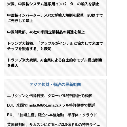
米国、中国製システム連系用インバーターの輸入を禁止
中国製インバーター、米FCCが輸入規制を起草 EUはすで
に先行して禁止
中国財政部、46社の米国企業製品の調達を禁止
トランプ大統領、「アップルがインテルと協力して米国で
チップを製造する」と表明
トランプ米大統領、AI企業による自主的なモデル提出制度
を導入
アジア知財・特許の最新動向
エリクソンと伝音科技、グローバル特許訴訟で和解
DJI、米国でInsta360のLunaカメラを特許侵害で提訴
EU、「技術主権」確立へ本格始動 半導体・クラウド・
AIで米依存脱却を目指す
英国裁判所、サムスンにZTEへの3.9億ドルの特許ライセ