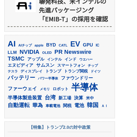
聯発科技、米インテルの
先進パッケージング
「EMIB-T」の採用を確認
AI
EV
GPU
BYD
AIチップ
apple
CATL
IC
PR Newswire
NVIDIA
LLM
OLED
TSMC
アップル
インド
インテル
ウエハー
サムスン
エヌビディア
スマートフォン
チップ
トランプ
ディスプレイ
トランプ関税
テスラ
ドイツ
バッテリー
ファウンドリー
パワー半導体
半導体
ファーウェイ
ロボット
メモリ
台湾
半導体製造装置
決算
新工場
米中
韓国
自動運転
華為
電池
関税
車載電池
ＡＩ
【特集】トランプ2.0の対中政策