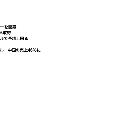
ーを開設
％取得
米ドルで予想上回る
ル 中国の売上46％に