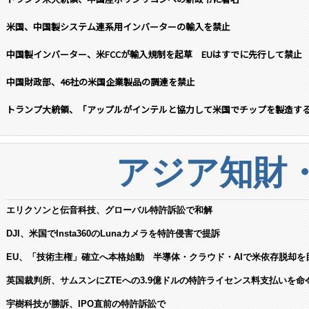
米国、中国製システム連系用インバーターの輸入を禁止
中国製インバーター、米FCCが輸入規制を起草 EUはすでに先行して禁止
中国財政部、46社の米国企業製品の調達を禁止
トランプ大統領、「アップルがインテルと協力して米国でチップを製造す
アジア知財
エリクソンと伝音科技、グローバル特許訴訟で和解
DJI、米国でInsta360のLunaカメラを特許侵害で提訴
EU、「技術主権」確立へ本格始動 半導体・クラウド・AIで米依存脱却を
英国裁判所、サムスンにZTEへの3.9億ドルの特許ライセンス料支払いを命
宇樹科技が勝訴、IPO直前の特許訴訟で