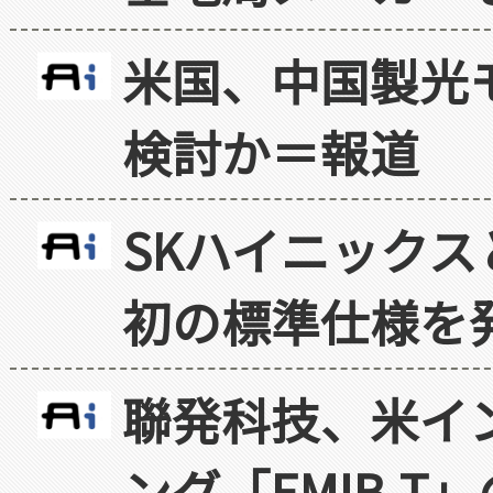
米国、中国製光
検討か＝報道
SKハイニックス
初の標準仕様を
聯発科技、米イ
ング「EMIB-T