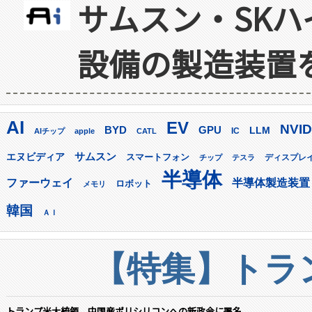
サムスン・SK
設備の製造装置
AI
EV
NVID
GPU
BYD
LLM
AIチップ
apple
CATL
IC
サムスン
エヌビディア
スマートフォン
ディスプレ
チップ
テスラ
半導体
ファーウェイ
半導体製造装置
ロボット
メモリ
韓国
ＡＩ
【特集】トラン
トランプ米大統領、中国産ポリシリコンへの新政令に署名