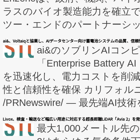
ラスのバイオ製造能力を確立
ツー・エンドのパートナーシッ
表しました。 同社の実績あるEnzeneX®
ai&、Voltaiqと協業し、AIデータセンター向け蓄電池システムの品質、信
ai&のソブリンAIコンピ
manufacturing™ (FC
「Enterprise Batte
たNeXは、バイオ医薬品製造
を迅速化し、電力コストを削
従来のフェッドバッチ施設の
性と信頼性を確保 カリフォルニア
に、患者やサプライチェーン
/PRNewswire/ — 最先端
キー方式で拡張性が高く、持
会社エーアイ・アンド：本社横
す。FCCM‑を活用した現地
Livox、検査・輸送など幅広い用途に対応する超長距離LiDAR「Avia 2」を
最大1,000メートル先
President原信平）と、エ
患者にとっての費用負担を大幅