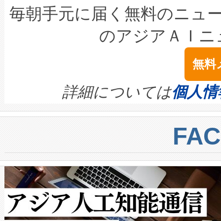
キロメートル範囲を検出 Livox Unveil
ービスレベル契約（SLA）違
最高経営責任者（CEO）であるHi
毎朝手元に届く無料のニュ
LiDAR for Inspections, Transpor
テリー性能の劣化によるダウ
す。「当社のfully-connected c
のアジアＡＩニ
は1535 nmレーザーを搭載
念は、現在データセンターが
ームを利用すれば、6,000万～
無料
イズの小径化を実現すること
ます。 Voltaiq provides a comple
きます。この効率性は、フェ
す。ノーマルモードでは、Avia
quality and reliability for AI da
詳細については
個人情
BESS stack to ensure battery qual
ートル先まで検出でき、これは
centers. Voltaiqは、a
トに対して約600メートルに
FA
からシステム統合、試運転、
では、反射率10％のターゲッ
クルの各段階のデータを監視
で向上し、最大検知距離は1,0
[…]
ットだけで最大1キロメートル
ルの変電所周囲を監視でき、