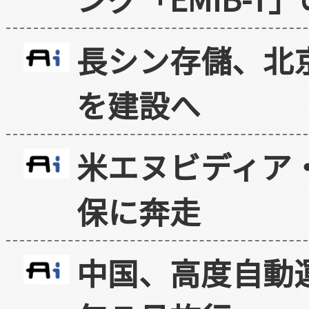
長シン存儲、北京
を建設へ
米エヌビディア・
保に奔走
中国、高度自動