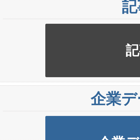
記
記
企業デ