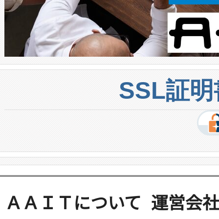
SSL証
ＡＡＩＴについて
運営会