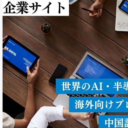
作業と点群処理を簡素化できま
Avia 2は、2種類のFOVオ
× 80°のノーマルモード、長距離
ードを切り替えて使用するこ
ることなく、単一のデバイス
うにします。遠距離まで届く
密度なスキャ
[…]