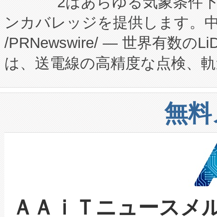
2はあらゆる気象条件
ードするVoltaiqは、日本に
のアクセスを大幅に拡大することができ
ンカバレッジを提供します。中国
ーエネルギー貯蔵システム（B
Fully-Connected Continuous M
/PRNewswire/ — 世界有数の
た。 Voltaiq独自のAI搭
プログラムには、施設設計・内装
は、送電線の高精度な点検、軌
定、統合、導入、運用に至る
に関する技術移転および知的財産
や穀物倉庫におけるバルク材の
安全性を追跡し、確保する事を
構造化トレーニングカリキュ
リューション「Avia 2」を発
増加しているデータセンター
上げおよび商用化段階におけ
無料
したAvia 2は、1,000メ
る電力網に大きな負担をかけ
設備整備および立ち上げ調整
狭視野のFOVを切り替えるこ
事業者の負担軽減という課題
加組織は、Enzeneのバイオ
ケーブル、枝などの細かな対
系統連系を迅速にし、ピーク需
選定された製品について、自
なレーザースポットにより、高
限を超えて利用可能な電力容量
取得できる可能性もあります。
ＡＡｉＴニュースメ
な環境下でも豊かなディテー
持できるよう貢献します。こ
設には、3億～4億ドルかかるこ