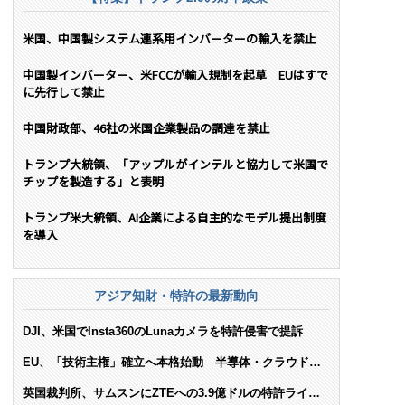
米国、中国製システム連系用インバーターの輸入を禁止
中国製インバーター、米FCCが輸入規制を起草 EUはすで
に先行して禁止
中国財政部、46社の米国企業製品の調達を禁止
トランプ大統領、「アップルがインテルと協力して米国で
チップを製造する」と表明
トランプ米大統領、AI企業による自主的なモデル提出制度
を導入
アジア知財・特許の最新動向
DJI、米国でInsta360のLunaカメラを特許侵害で提訴
EU、「技術主権」確立へ本格始動 半導体・クラウド・
AIで米依存脱却を目指す
英国裁判所、サムスンにZTEへの3.9億ドルの特許ライセ