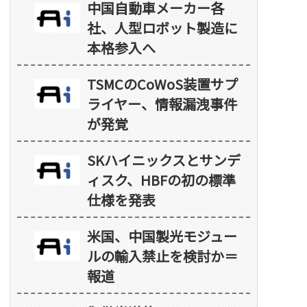
中国自動車メーカー各
社、人型ロボット製造に
本格参入へ
TSMCのCoWoS装置サプ
ライヤー、情報漏洩事件
が発覚
SKハイニックスとサンデ
ィスク、HBFの初の標準
仕様を発表
米国、中国製光モジュー
ルの輸入禁止を検討か＝
報道