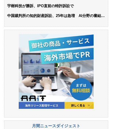
ンス料支払いを命令
宇樹科技が勝訴、IPO直前の特許訴訟で
中国裁判所の知的財産訴訟、25年は急増 AI分野の審結件
数は25.6%増
月間ニュースダイジェスト