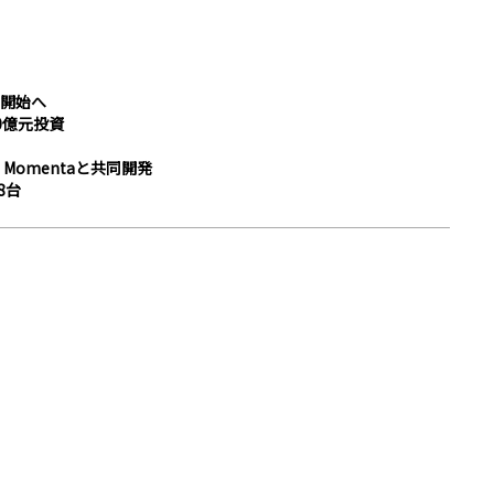
開始へ
0億元投資
omentaと共同開発
8台