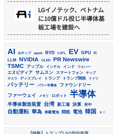
LGイノテック、ベトナム
に10億ドル投じ半導体基
板工場を建設へ
AI
EV
GPU
BYD
AIチップ
apple
CATL
IC
PR Newswire
NVIDIA
LLM
OLED
TSMC
アップル
インド
インテル
ウエハー
サムスン
エヌビディア
スマートフォン
チップ
トランプ
ディスプレイ
トランプ関税
テスラ
ドイツ
バッテリー
ファウンドリー
パワー半導体
半導体
ファーウェイ
ロボット
メモリ
台湾
半導体製造装置
決算
新工場
米中
韓国
自動運転
華為
電池
関税
車載電池
ＡＩ
【特集】トランプ2.0の対中政策