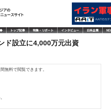
◆
トップ記事
特集・リポート
インタビュー
日系企業
NE
ド設立に4,000万元出資
週間無料で閲覧できます。
い。