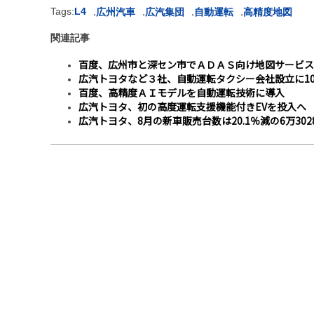
Tags:
L4
,
,
,
,
広州汽車
広汽集団
自動運転
高精度地図
関連記事
百度、広州市と深セン市でＡＤＡＳ向け地図サービス
広汽トヨタなど３社、自動運転タクシー会社設立に1
百度、高精度ＡＩモデルを自動運転技術に導入
広汽トヨタ、初の高度運転支援機能付きEVを投入へ M
広汽トヨタ、8月の新車販売台数は20.1％減の6万302