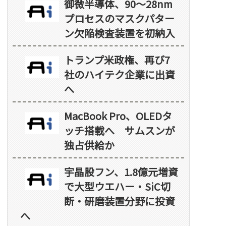
御微半導体、90～28nm
プロセスのマスクパター
ン欠陥検査装置を初納入
トランプ米政権、再び7
社のハイテク企業に出資
へ
MacBook Pro、OLEDタ
ッチ搭載へ サムスンが
独占供給か
宇晶股フン、1.8億元増資
で大型ウエハー・SiC切
断・研磨装置分野に投資
へ