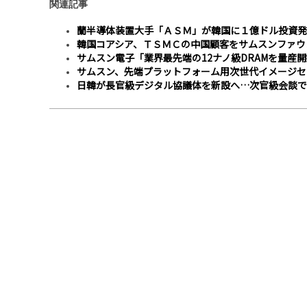
関連記事
蘭半導体装置大手「ＡＳＭ」が韓国に１億ドル投資発
韓国コアシア、ＴＳＭＣの中国顧客をサムスンファウ
サムスン電子「業界最先端の12ナノ級DRAMを量産
サムスン、先端プラットフォーム用次世代イメージセ
日韓が長官級デジタル協議体を新設へ…次官級会談で