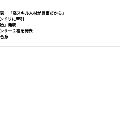
表 「高スキル人材が豊富だから」
ンドリに牽引
開始」発表
ンサー２種を発表
合意