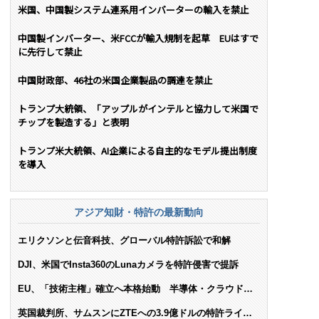
米国、中国製システム連系用インバーターの輸入を禁止
中国製インバーター、米FCCが輸入規制を起草 EUはすで
に先行して禁止
中国財政部、46社の米国企業製品の調達を禁止
トランプ大統領、「アップルがインテルと協力して米国で
チップを製造する」と表明
トランプ米大統領、AI企業による自主的なモデル提出制度
を導入
アジア知財・特許の最新動向
エリクソンと伝音科技、グローバル特許訴訟で和解
DJI、米国でInsta360のLunaカメラを特許侵害で提訴
EU、「技術主権」確立へ本格始動 半導体・クラウド・
AIで米依存脱却を目指す
英国裁判所、サムスンにZTEへの3.9億ドルの特許ライセ