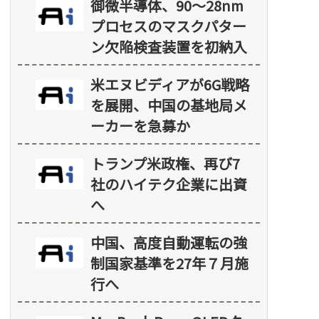
御微半導体、90～28nm
プロセスのマスクパター
ン欠陥検査装置を初納入
米エヌビディアが6G戦略
を展開、中国の基地局メ
ーカーを急募か
トランプ米政権、再び7
社のハイテク企業に出資
へ
中国、高度自動運転の強
制国家基準を27年７月施
行へ