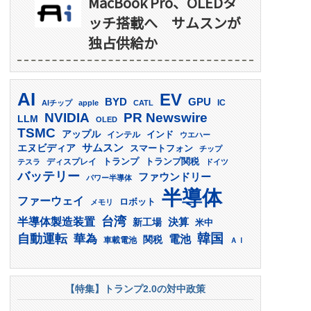
MacBook Pro、OLEDタ
ッチ搭載へ サムスンが
独占供給か
AI
EV
GPU
BYD
AIチップ
apple
CATL
IC
PR Newswire
NVIDIA
LLM
OLED
TSMC
アップル
インド
インテル
ウエハー
サムスン
エヌビディア
スマートフォン
チップ
トランプ
ディスプレイ
トランプ関税
テスラ
ドイツ
バッテリー
ファウンドリー
パワー半導体
半導体
ファーウェイ
ロボット
メモリ
台湾
半導体製造装置
決算
新工場
米中
韓国
自動運転
華為
電池
関税
車載電池
ＡＩ
【特集】トランプ2.0の対中政策