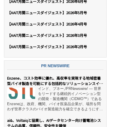
【AAiT月間ニュースダイジェスト】2026年6月号
【AAiT月間ニュースダイジェスト】2026年5月号
【AAiT月間ニュースダイジェスト】2026年4月号
【AAiT月間ニュースダイジェスト】2026年3月号
【AAiT月間ニュースダイジェスト】2026年2月号
PR NEWSWIRE
Enzene、コスト効率に優れ、高収率を実現する地域密着
型バイオ製造を可能にする包括的なソリューションスイー
ト「NeX™」 をリリース
インド、プネー,/PRNewswire/ — 世界
をリードする継続的イノベーション型
の開発・製造機関（CIDMO™）である
Enzeneは、政府、機関、バイオ医薬品企業が、場所を問
わず世界クラスのバイオ製造能力を確立できるようにす
る、変革的なエンド・ツー・エンドのパートナーシップモ
デル「NeX™」の立ち上げを発表しました。 同社の実績
ai&、Voltaiqと協業し、AIデータセンター向け蓄電池シス
あるEnzeneX® fully‑connected continuous
テムの品質、信頼性、安全性を確保