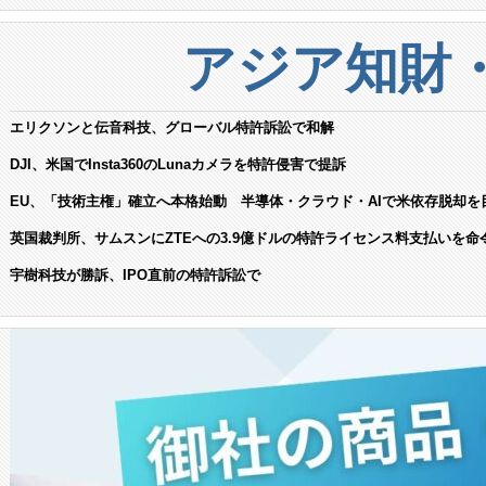
アジア知財
エリクソンと伝音科技、グローバル特許訴訟で和解
DJI、米国でInsta360のLunaカメラを特許侵害で提訴
EU、「技術主権」確立へ本格始動 半導体・クラウド・AIで米依存脱却を
英国裁判所、サムスンにZTEへの3.9億ドルの特許ライセンス料支払いを命
宇樹科技が勝訴、IPO直前の特許訴訟で