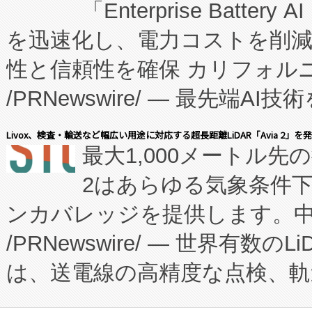
「Enterprise Batte
たNeXは、バイオ医薬品製造
を迅速化し、電力コストを削
従来のフェッドバッチ施設の
性と信頼性を確保 カリフォルニア
に、患者やサプライチェーン
/PRNewswire/ — 最先端
キー方式で拡張性が高く、持
会社エーアイ・アンド：本社横
す。FCCM‑を活用した現地
Livox、検査・輸送など幅広い用途に対応する超長距離LiDAR「Avia 2」を
最大1,000メートル先
President原信平）と、エ
患者にとっての費用負担を大幅
2はあらゆる気象条件
ードするVoltaiqは、日本に
のアクセスを大幅に拡大することができ
ンカバレッジを提供します。中国
ーエネルギー貯蔵システム（B
Fully-Connected Continuous M
/PRNewswire/ — 世界有数の
た。 Voltaiq独自のAI搭
プログラムには、施設設計・内装
は、送電線の高精度な点検、軌
定、統合、導入、運用に至る
に関する技術移転および知的財産
や穀物倉庫におけるバルク材の
安全性を追跡し、確保する事を
構造化トレーニングカリキュ