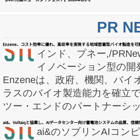
PR N
Enzene、コスト効率に優れ、高収率を実現する地域密着型バイオ製造を可
インド、プネー,/PRNe
イノベーション型の開発
Enzeneは、政府、機関、バ
ラスのバイオ製造能力を確立
ツー・エンドのパートナーシッ
表しました。 同社の実績あるEnzeneX®
ai&、Voltaiqと協業し、AIデータセンター向け蓄電池システムの品質、信
ai&のソブリンAIコンピ
manufacturing™ (FC