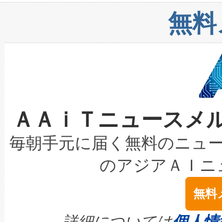
リューション「Avia 2」を発
増加しているデータセンター
上げおよび商用化段階におけ
無料
したAvia 2は、1,000メ
る電力網に大きな負担をかけ
設備整備および立ち上げ調整
狭視野のFOVを切り替えるこ
事業者の負担軽減という課題
加組織は、Enzeneのバイオ
ケーブル、枝などの細かな対
系統連系を迅速にし、ピーク需
選定された製品について、自
なレーザースポットにより、高
限を超えて利用可能な電力容量
取得できる可能性もあります。
ＡＡｉＴニュースメ
な環境下でも豊かなディテー
持できるよう貢献します。こ
設には、3億～4億ドルかかるこ
キロメートル範囲を検出 Livox Unveil
ービスレベル契約（SLA）違
最高経営責任者（CEO）であるHi
毎朝手元に届く無料のニュ
LiDAR for Inspections, Transpor
テリー性能の劣化によるダウ
す。「当社のfully-connected c
のアジアＡＩニ
は1535 nmレーザーを搭載
念は、現在データセンターが
ームを利用すれば、6,000万～
無料
イズの小径化を実現すること
ます。 Voltaiq provides a comple
きます。この効率性は、フェ
す。ノーマルモードでは、Avia
quality and reliability for AI da
詳細については
個人情