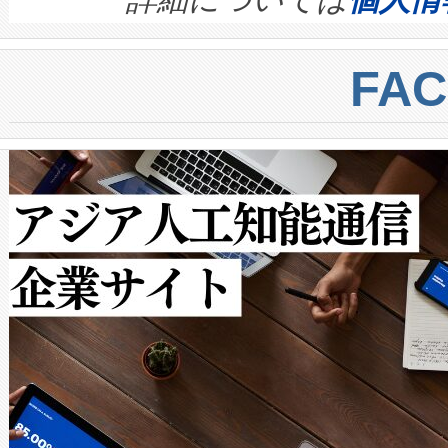
BESS stack to ensure battery qual
ートル先まで検出でき、これは
centers. Voltaiqは、a
トに対して約600メートルに
FA
からシステム統合、試運転、
では、反射率10％のターゲッ
クルの各段階のデータを監視
で向上し、最大検知距離は1,0
[…]
ットだけで最大1キロメートル
ルの変電所周囲を監視でき、
作業と点群処理を簡素化できま
Avia 2は、2種類のFOVオ
× 80°のノーマルモード、長距離
ードを切り替えて使用するこ