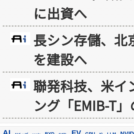
に出資へ
長シン存儲、北京
を建設へ
聯発科技、米イ
ング「EMIB-T
AI
EV
NVID
GPU
BYD