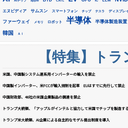
LLM
AIチップ
apple
CATL
IC
サムスン
エヌビディア
スマートフォン
ディスプレ
チップ
テスラ
半導体
ファーウェイ
半導体製造装置
ロボット
メモリ
韓国
ＡＩ
【特集】トラン
米国、中国製システム連系用インバーターの輸入を禁止
中国製インバーター、米FCCが輸入規制を起草 EUはすでに先行して禁止
中国財政部、46社の米国企業製品の調達を禁止
トランプ大統領、「アップルがインテルと協力して米国でチップを製造す
トランプ米大統領、AI企業による自主的なモデル提出制度を導入