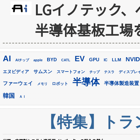
LGイノテック、
半導体基板工場
AI
EV
NVID
GPU
BYD
LLM
AIチップ
apple
CATL
IC
サムスン
エヌビディア
スマートフォン
ディスプレ
チップ
テスラ
半導体
ファーウェイ
半導体製造装置
ロボット
メモリ
韓国
ＡＩ
【特集】トラン