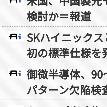
米国、中国製光
検討か＝報道
SKハイニックス
初の標準仕様を
御微半導体、90
パターン欠陥検