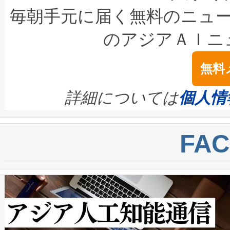
キロメートル範囲を検出 Livox Unveil
ービスレベル契約（SLA）違
最高経営責任者（CEO）であるHi
毎朝手元に届く無料のニュ
LiDAR for Inspections, Transpor
テリー性能の劣化によるダウ
す。「当社のfully-connected c
のアジアＡＩニ
は1535 nmレーザーを搭載
念は、現在データセンターが
ームを利用すれば、6,000万～
無料
イズの小径化を実現すること
ます。 Voltaiq provides a comple
きます。この効率性は、フェ
す。ノーマルモードでは、Avia
quality and reliability for AI da
詳細については
個人情
BESS stack to ensure battery qual
ートル先まで検出でき、これは
centers. Voltaiqは、a
トに対して約600メートルに
FA
からシステム統合、試運転、
では、反射率10％のターゲッ
クルの各段階のデータを監視
で向上し、最大検知距離は1,0
[…]
ットだけで最大1キロメートル
ルの変電所周囲を監視でき、