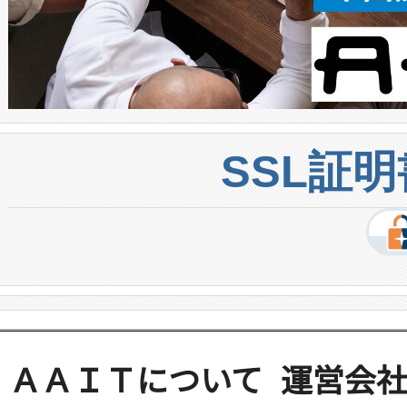
SSL証
ＡＡＩＴについて
運営会