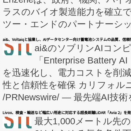
ラスのバイオ製造能力を確立
ツー・エンドのパートナーシッ
表しました。 同社の実績あるEnzeneX®
ai&、Voltaiqと協業し、AIデータセンター向け蓄電池システムの品質、信
ai&のソブリンAIコンピ
manufacturing™ (FC
「Enterprise Batte
たNeXは、バイオ医薬品製造
を迅速化し、電力コストを削
従来のフェッドバッチ施設の
性と信頼性を確保 カリフォルニア
に、患者やサプライチェーン
/PRNewswire/ — 最先端
キー方式で拡張性が高く、持
会社エーアイ・アンド：本社横
す。FCCM‑を活用した現地
Livox、検査・輸送など幅広い用途に対応する超長距離LiDAR「Avia 2」を
最大1,000メートル先
President原信平）と、エ
患者にとっての費用負担を大幅