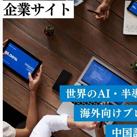
作業と点群処理を簡素化できま
Avia 2は、2種類のFOVオ
× 80°のノーマルモード、長距離
ードを切り替えて使用するこ
ることなく、単一のデバイス
うにします。遠距離まで届く
密度なスキャ
[…]