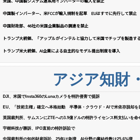
米国、中国製システム連系用インバーターの輸入を禁止
中国製インバーター、米FCCが輸入規制を起草 EUはすでに先行して禁止
中国財政部、46社の米国企業製品の調達を禁止
トランプ大統領、「アップルがインテルと協力して米国でチップを製造す
トランプ米大統領、AI企業による自主的なモデル提出制度を導入
アジア知財
DJI、米国でInsta360のLunaカメラを特許侵害で提訴
EU、「技術主権」確立へ本格始動 半導体・クラウド・AIで米依存脱却を
英国裁判所、サムスンにZTEへの3.9億ドルの特許ライセンス料支払いを命
宇樹科技が勝訴、IPO直前の特許訴訟で
中国裁判所の知的財産訴訟、25年は急増 AI分野の審結件数は25.6%増