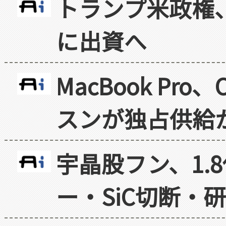
トランプ米政権
に出資へ
MacBook Pr
スンが独占供給
宇晶股フン、1.
ー・SiC切断・