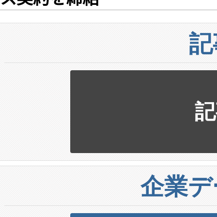
記
記
企業デ