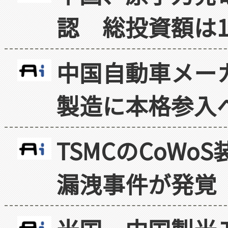
認 総投資額は1
中国自動車メー
製造に本格参入
TSMCのCoW
漏洩事件が発覚