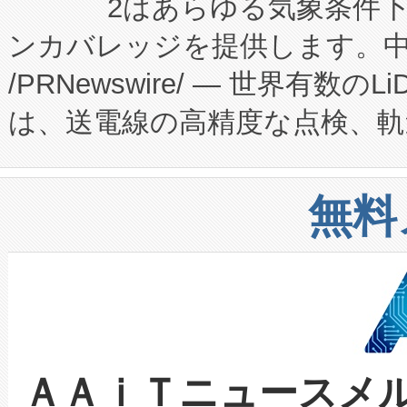
2はあらゆる気象条件
ードするVoltaiqは、日本に
のアクセスを大幅に拡大することができ
ンカバレッジを提供します。中国
ーエネルギー貯蔵システム（B
Fully-Connected Continuous M
/PRNewswire/ — 世界有数の
た。 Voltaiq独自のAI搭
プログラムには、施設設計・内装
は、送電線の高精度な点検、軌
定、統合、導入、運用に至る
に関する技術移転および知的財産
や穀物倉庫におけるバルク材の
安全性を追跡し、確保する事を
構造化トレーニングカリキュ
リューション「Avia 2」を発
増加しているデータセンター
上げおよび商用化段階におけ
無料
したAvia 2は、1,000メ
る電力網に大きな負担をかけ
設備整備および立ち上げ調整
狭視野のFOVを切り替えるこ
事業者の負担軽減という課題
加組織は、Enzeneのバイオ
ケーブル、枝などの細かな対
系統連系を迅速にし、ピーク需
選定された製品について、自
なレーザースポットにより、高
限を超えて利用可能な電力容量
取得できる可能性もあります。
ＡＡｉＴニュースメ
な環境下でも豊かなディテー
持できるよう貢献します。こ
設には、3億～4億ドルかかるこ