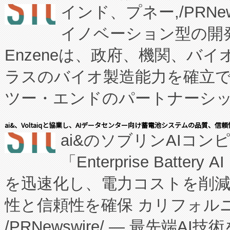
インド、プネー,/PRNe
イノベーション型の開発
Enzeneは、政府、機関、バ
ラスのバイオ製造能力を確立
ツー・エンドのパートナーシッ
表しました。 同社の実績あるEnzeneX®
ai&、Voltaiqと協業し、AIデータセンター向け蓄電池システムの品質、信
ai&のソブリンAIコンピ
manufacturing™ (FC
「Enterprise Batte
たNeXは、バイオ医薬品製造
を迅速化し、電力コストを削
従来のフェッドバッチ施設の
性と信頼性を確保 カリフォルニア
に、患者やサプライチェーン
/PRNewswire/ — 最先端
キー方式で拡張性が高く、持