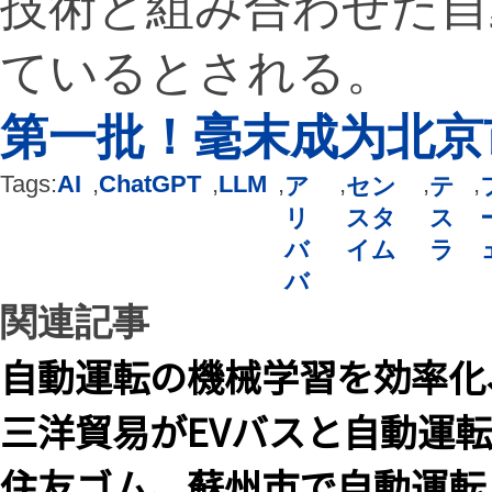
技術と組み合わせた自
ているとされる。
第一批！毫末成为北京
Tags:
AI
,
ChatGPT
,
LLM
,
,
,
,
ア
セン
テ
リ
スタ
ス
バ
イム
ラ
バ
関連記事
自動運転の機械学習を効率化、
三洋貿易がEVバスと自動運
住友ゴム、蘇州市で自動運転