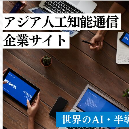
クルの各段階のデータを監視
で向上し、最大検知距離は1,0
[…]
ットだけで最大1キロメートル
ルの変電所周囲を監視でき、
作業と点群処理を簡素化できま
Avia 2は、2種類のFOVオ
× 80°のノーマルモード、長距離
ードを切り替えて使用するこ
ることなく、単一のデバイス
うにします。遠距離まで届く
密度なスキャ
[…]