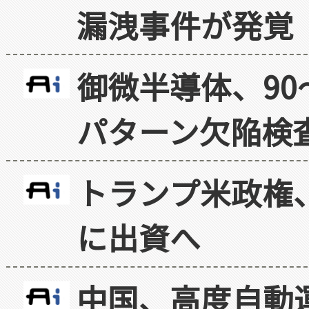
漏洩事件が発覚
御微半導体、90
パターン欠陥検
トランプ米政権
に出資へ
中国、高度自動