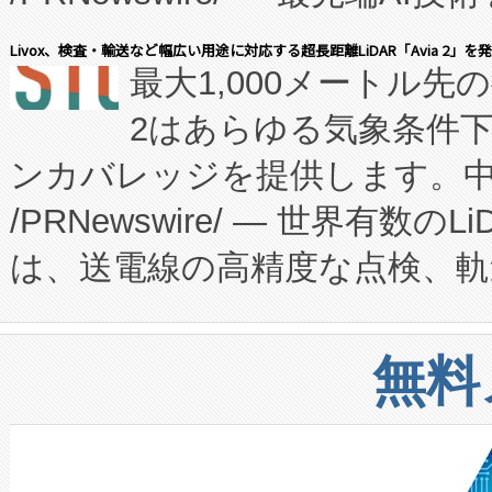
会社エーアイ・アンド：本社横
す。FCCM‑を活用した現地
Livox、検査・輸送など幅広い用途に対応する超長距離LiDAR「Avia 2」を
最大1,000メートル先
President原信平）と、エ
患者にとっての費用負担を大幅
2はあらゆる気象条件
ードするVoltaiqは、日本に
のアクセスを大幅に拡大することができ
ンカバレッジを提供します。中国
ーエネルギー貯蔵システム（B
Fully-Connected Continuous M
/PRNewswire/ — 世界有数の
た。 Voltaiq独自のAI搭
プログラムには、施設設計・内装
は、送電線の高精度な点検、軌
定、統合、導入、運用に至る
に関する技術移転および知的財産
や穀物倉庫におけるバルク材の
安全性を追跡し、確保する事を
構造化トレーニングカリキュ
リューション「Avia 2」を発
増加しているデータセンター
上げおよび商用化段階におけ
無料
したAvia 2は、1,000メ
る電力網に大きな負担をかけ
設備整備および立ち上げ調整
狭視野のFOVを切り替えるこ
事業者の負担軽減という課題
加組織は、Enzeneのバイオ