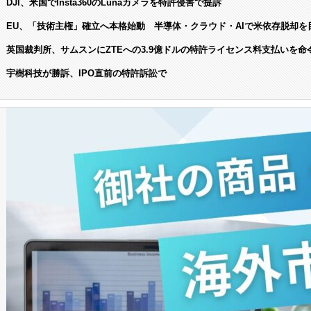
DJI、米国でInsta360のLunaカメラを特許侵害で提訴
EU、「技術主権」確立へ本格始動 半導体・クラウド・AIで米依存脱却を
英国裁判所、サムスンにZTEへの3.9億ドルの特許ライセンス料支払いを命
宇樹科技が勝訴、IPO直前の特許訴訟で