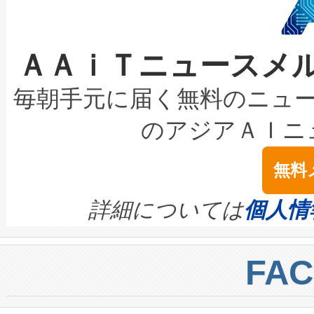
ケーブル、枝などの細かな対
系統連系を迅速にし、ピーク需
選定された製品について、自
なレーザースポットにより、高
限を超えて利用可能な電力容量
取得できる可能性もあります。
ＡＡｉＴニュースメ
な環境下でも豊かなディテー
持できるよう貢献します。こ
設には、3億～4億ドルかかるこ
キロメートル範囲を検出 Livox Unveil
ービスレベル契約（SLA）違
最高経営責任者（CEO）であるHi
毎朝手元に届く無料のニュ
LiDAR for Inspections, Transpor
テリー性能の劣化によるダウ
す。「当社のfully-connected c
のアジアＡＩニ
は1535 nmレーザーを搭載
念は、現在データセンターが
ームを利用すれば、6,000万～
無料
イズの小径化を実現すること
ます。 Voltaiq provides a comple
きます。この効率性は、フェ
す。ノーマルモードでは、Avia
quality and reliability for AI da
詳細については
個人情
BESS stack to ensure battery qual
ートル先まで検出でき、これは
centers. Voltaiqは、a
トに対して約600メートルに
FA
からシステム統合、試運転、
では、反射率10％のターゲッ