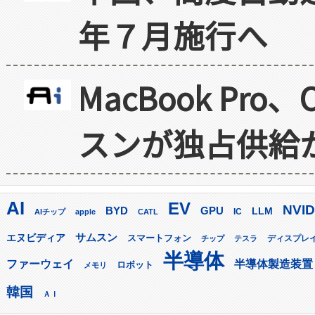
年７月施行へ
MacBook Pr
スンが独占供給
AI
EV
NVID
GPU
BYD
LLM
AIチップ
apple
CATL
IC
サムスン
エヌビディア
スマートフォン
ディスプレ
チップ
テスラ
半導体
ファーウェイ
半導体製造装置
ロボット
メモリ
韓国
ＡＩ