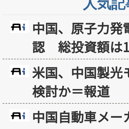
人気記
中国、原子力発
認 総投資額は1
米国、中国製光
検討か＝報道
中国自動車メー