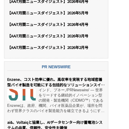
【AAiT月間ニュースダイジェスト】2026年6月号
【AAiT月間ニュースダイジェスト】2026年5月号
【AAiT月間ニュースダイジェスト】2026年4月号
【AAiT月間ニュースダイジェスト】2026年3月号
【AAiT月間ニュースダイジェスト】2026年2月号
PR NEWSWIRE
Enzene、コスト効率に優れ、高収率を実現する地域密着
型バイオ製造を可能にする包括的なソリューションスイー
ト「NeX™」 をリリース
インド、プネー,/PRNewswire/ — 世界
をリードする継続的イノベーション型
の開発・製造機関（CIDMO™）である
Enzeneは、政府、機関、バイオ医薬品企業が、場所を問
わず世界クラスのバイオ製造能力を確立できるようにす
る、変革的なエンド・ツー・エンドのパートナーシップモ
デル「NeX™」の立ち上げを発表しました。 同社の実績
ai&、Voltaiqと協業し、AIデータセンター向け蓄電池シス
あるEnzeneX® fully‑connected continuous
テムの品質、信頼性、安全性を確保