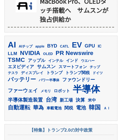
MacBook Pro、OLEDタ
ッチ搭載へ サムスンが
独占供給か
AI
EV
GPU
BYD
AIチップ
apple
CATL
IC
PR Newswire
NVIDIA
LLM
OLED
TSMC
アップル
インド
インテル
ウエハー
サムスン
エヌビディア
スマートフォン
チップ
トランプ
ディスプレイ
トランプ関税
テスラ
ドイツ
バッテリー
ファウンドリー
パワー半導体
半導体
ファーウェイ
ロボット
メモリ
台湾
半導体製造装置
決算
新工場
米中
韓国
自動運転
華為
電池
関税
車載電池
ＡＩ
【特集】トランプ2.0の対中政策