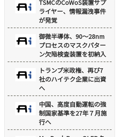
TSMCのCoWoS装置サプ
ライヤー、情報漏洩事件
が発覚
御微半導体、90～28nm
プロセスのマスクパター
ン欠陥検査装置を初納入
トランプ米政権、再び7
社のハイテク企業に出資
へ
中国、高度自動運転の強
制国家基準を27年７月施
行へ