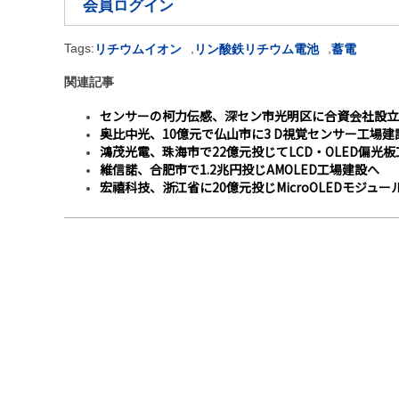
会員ログイン
Tags:
,
,
リチウムイオン
リン酸鉄リチウム電池
蓄電
関連記事
センサーの柯力伝感、深セン市光明区に合資会社設立
奥比中光、10億元で仏山市に3 D視覚センサー工場建
鴻茂光電、珠海市で22億元投じてLCD・OLED偏光
維信諾、合肥市で1.2兆円投じAMOLED工場建設へ
宏禧科技、浙江省に20億元投じMicroOLEDモジュ