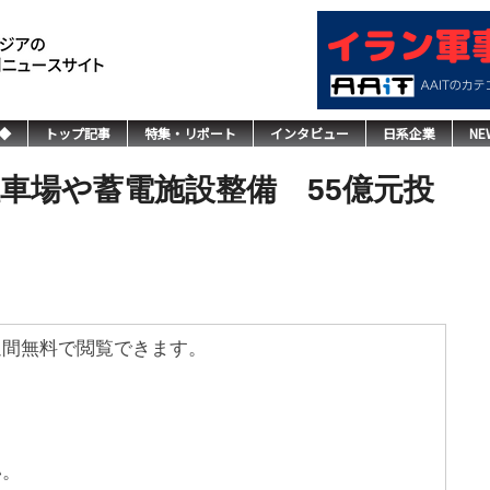
◆
トップ記事
特集・リポート
インタビュー
日系企業
NE
車場や蓄電施設整備 55億元投
週間無料で閲覧できます。
い。