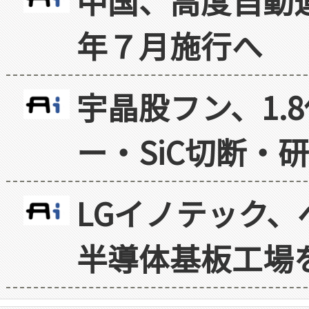
中国、高度自動
年７月施行へ
宇晶股フン、1.
ー・SiC切断・
LGイノテック、
半導体基板工場