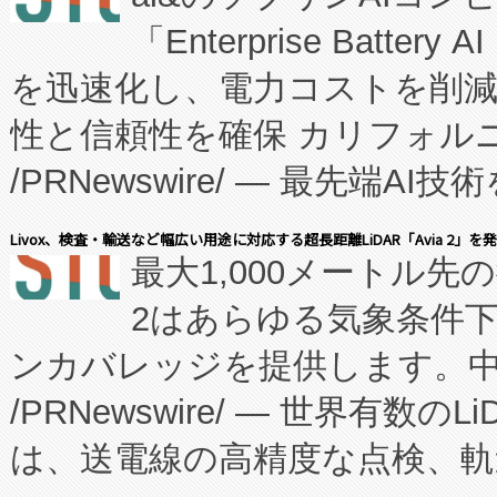
「Enterprise Batte
たNeXは、バイオ医薬品製造
を迅速化し、電力コストを削
従来のフェッドバッチ施設の
性と信頼性を確保 カリフォルニア
に、患者やサプライチェーン
/PRNewswire/ — 最先端
キー方式で拡張性が高く、持
会社エーアイ・アンド：本社横
す。FCCM‑を活用した現地
Livox、検査・輸送など幅広い用途に対応する超長距離LiDAR「Avia 2」を
最大1,000メートル先
President原信平）と、エ
患者にとっての費用負担を大幅
2はあらゆる気象条件
ードするVoltaiqは、日本に
のアクセスを大幅に拡大することができ
ンカバレッジを提供します。中国
ーエネルギー貯蔵システム（B
Fully-Connected Continuous M
/PRNewswire/ — 世界有数の
た。 Voltaiq独自のAI搭
プログラムには、施設設計・内装
は、送電線の高精度な点検、軌
定、統合、導入、運用に至る
に関する技術移転および知的財産