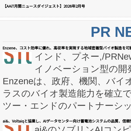
【AAiT月間ニュースダイジェスト】2026年2月号
PR N
Enzene、コスト効率に優れ、高収率を実現する地域密着型バイオ製造を可
インド、プネー,/PRNe
イノベーション型の開発
Enzeneは、政府、機関、バ
ラスのバイオ製造能力を確立
ツー・エンドのパートナーシッ
表しました。 同社の実績あるEnzeneX®
ai&、Voltaiqと協業し、AIデータセンター向け蓄電池システムの品質、信
ai&のソブリンAIコンピ
manufacturing™ (FC