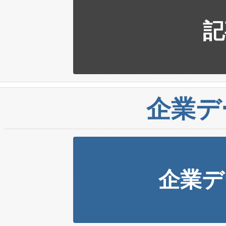
記
企業デ
企業デ