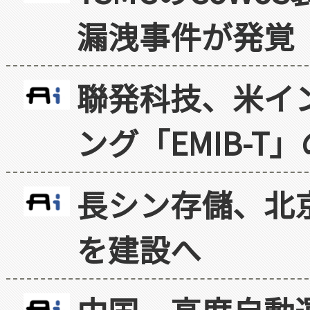
漏洩事件が発覚
聯発科技、米イ
ング「EMIB-T
長シン存儲、北京
を建設へ