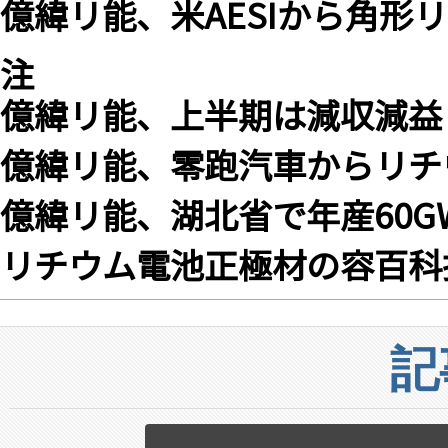
億緯リ能、米AESIから角形リ
注
億緯リ能、上半期は減収減益
億緯リ能、零跑汽車からリチ
億緯リ能、湖北省で年産60G
リチウム電池正極材の容百科
記