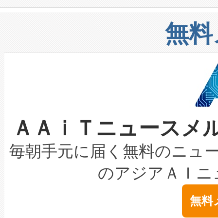
や穀物倉庫におけるバルク材の
安全性を追跡し、確保する事を
構造化トレーニングカリキュ
リューション「Avia 2」を発
増加しているデータセンター
上げおよび商用化段階におけ
無料
したAvia 2は、1,000メ
る電力網に大きな負担をかけ
設備整備および立ち上げ調整
狭視野のFOVを切り替えるこ
事業者の負担軽減という課題
加組織は、Enzeneのバイオ
ケーブル、枝などの細かな対
系統連系を迅速にし、ピーク需
選定された製品について、自
なレーザースポットにより、高
限を超えて利用可能な電力容量
取得できる可能性もあります。
ＡＡｉＴニュースメ
な環境下でも豊かなディテー
持できるよう貢献します。こ
設には、3億～4億ドルかかるこ
キロメートル範囲を検出 Livox Unveil
ービスレベル契約（SLA）違
最高経営責任者（CEO）であるHi
毎朝手元に届く無料のニュ
LiDAR for Inspections, Transpor
テリー性能の劣化によるダウ
す。「当社のfully-connected c
のアジアＡＩニ
は1535 nmレーザーを搭載
念は、現在データセンターが
ームを利用すれば、6,000万～
無料
イズの小径化を実現すること
ます。 Voltaiq provides a comple
きます。この効率性は、フェ