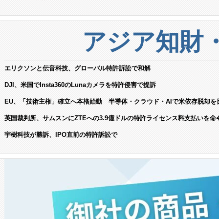
アジア知財
エリクソンと伝音科技、グローバル特許訴訟で和解
DJI、米国でInsta360のLunaカメラを特許侵害で提訴
EU、「技術主権」確立へ本格始動 半導体・クラウド・AIで米依存脱却を
英国裁判所、サムスンにZTEへの3.9億ドルの特許ライセンス料支払いを命
宇樹科技が勝訴、IPO直前の特許訴訟で