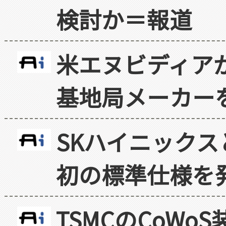
検討か＝報道
米エヌビディア
基地局メーカー
SKハイニックス
初の標準仕様を
TSMCのCoW