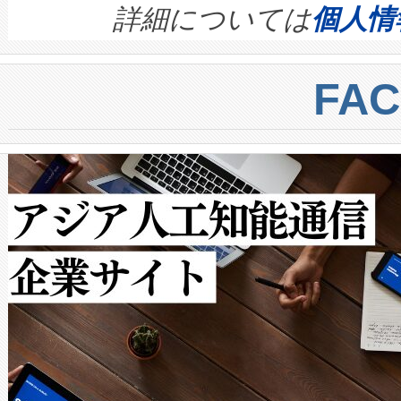
す。ノーマルモードでは、Avia
quality and reliability for AI da
詳細については
個人情
BESS stack to ensure battery qual
ートル先まで検出でき、これは
centers. Voltaiqは、a
トに対して約600メートルに
FA
からシステム統合、試運転、
では、反射率10％のターゲッ
クルの各段階のデータを監視
で向上し、最大検知距離は1,0
[…]
ットだけで最大1キロメートル
ルの変電所周囲を監視でき、
作業と点群処理を簡素化できま
Avia 2は、2種類のFOVオ
× 80°のノーマルモード、長距離
ードを切り替えて使用するこ