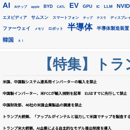
AI
EV
NVID
GPU
BYD
LLM
AIチップ
apple
CATL
IC
サムスン
エヌビディア
スマートフォン
ディスプレ
チップ
テスラ
半導体
ファーウェイ
半導体製造装置
ロボット
メモリ
韓国
ＡＩ
【特集】トラン
米国、中国製システム連系用インバーターの輸入を禁止
中国製インバーター、米FCCが輸入規制を起草 EUはすでに先行して禁止
中国財政部、46社の米国企業製品の調達を禁止
トランプ大統領、「アップルがインテルと協力して米国でチップを製造す
トランプ米大統領、AI企業による自主的なモデル提出制度を導入