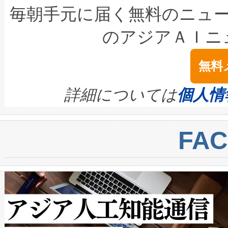
キロメートル範囲を検出 Livox Unveil
ービスレベル契約（SLA）違
最高経営責任者（CEO）であるHi
毎朝手元に届く無料のニュ
LiDAR for Inspections, Transpor
テリー性能の劣化によるダウ
す。「当社のfully-connected c
のアジアＡＩニ
は1535 nmレーザーを搭載
念は、現在データセンターが
ームを利用すれば、6,000万～
無料
イズの小径化を実現すること
ます。 Voltaiq provides a comple
きます。この効率性は、フェ
す。ノーマルモードでは、Avia
quality and reliability for AI da
詳細については
個人情
BESS stack to ensure battery qual
ートル先まで検出でき、これは
centers. Voltaiqは、a
トに対して約600メートルに
FA
からシステム統合、試運転、
では、反射率10％のターゲッ
クルの各段階のデータを監視
で向上し、最大検知距離は1,0
[…]
ットだけで最大1キロメートル
ルの変電所周囲を監視でき、