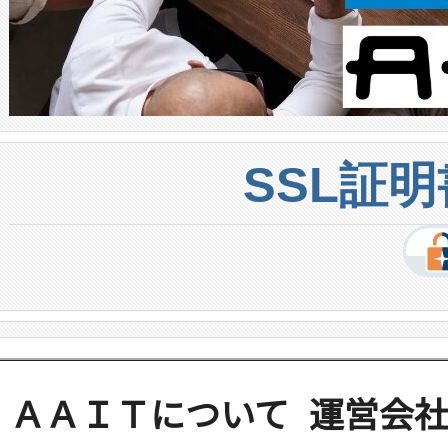
SSL証
ＡＡＩＴについて
運営会