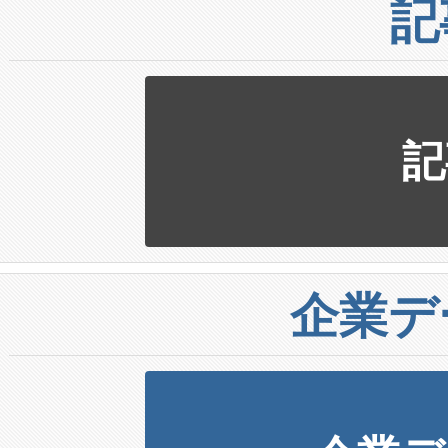
記
記
企業デ