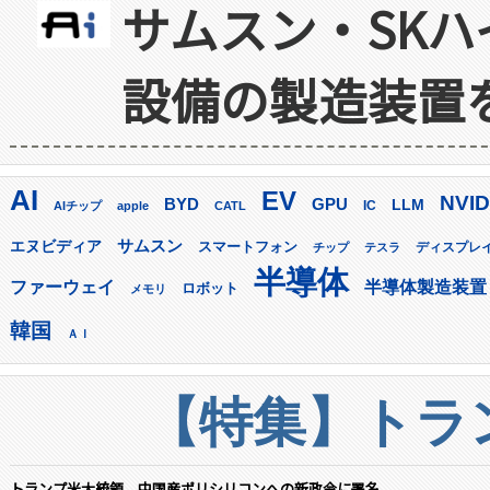
サムスン・SK
設備の製造装置
AI
EV
NVID
GPU
BYD
LLM
AIチップ
apple
CATL
IC
サムスン
エヌビディア
スマートフォン
ディスプレ
チップ
テスラ
半導体
ファーウェイ
半導体製造装置
ロボット
メモリ
韓国
ＡＩ
【特集】トラン
トランプ米大統領、中国産ポリシリコンへの新政令に署名