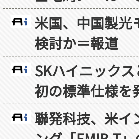
米国、中国製光
検討か＝報道
SKハイニックス
初の標準仕様を
聯発科技、米イ
ング「EMIB-T