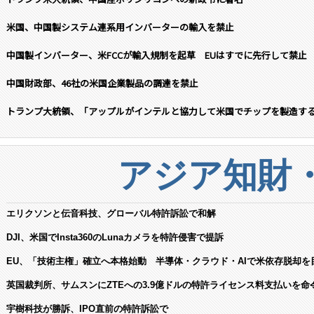
米国、中国製システム連系用インバーターの輸入を禁止
中国製インバーター、米FCCが輸入規制を起草 EUはすでに先行して禁止
中国財政部、46社の米国企業製品の調達を禁止
トランプ大統領、「アップルがインテルと協力して米国でチップを製造す
アジア知財
エリクソンと伝音科技、グローバル特許訴訟で和解
DJI、米国でInsta360のLunaカメラを特許侵害で提訴
EU、「技術主権」確立へ本格始動 半導体・クラウド・AIで米依存脱却を
英国裁判所、サムスンにZTEへの3.9億ドルの特許ライセンス料支払いを命
宇樹科技が勝訴、IPO直前の特許訴訟で