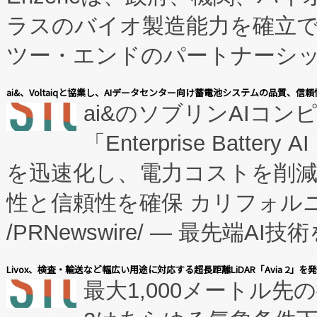
ラスのバイオ製造能力を確立
ツー・エンドのパートナーシッ
表しました。 同社の実績あるEnzeneX®
ai&、Voltaiqと協業し、AIデータセンター向け蓄電池システムの品質、信
ai&のソブリンAIコンピ
manufacturing™ (FC
「Enterprise Batte
たNeXは、バイオ医薬品製造
を迅速化し、電力コストを削
従来のフェッドバッチ施設の
性と信頼性を確保 カリフォルニア
に、患者やサプライチェーン
/PRNewswire/ — 最先端
キー方式で拡張性が高く、持
会社エーアイ・アンド：本社横
す。FCCM‑を活用した現地
Livox、検査・輸送など幅広い用途に対応する超長距離LiDAR「Avia 2」を
最大1,000メートル先
President原信平）と、エ
患者にとっての費用負担を大幅