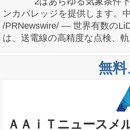
2はあらゆる気象条件
ードするVoltaiqは、日本に
のアクセスを大幅に拡大することができ
ンカバレッジを提供します。中国
ーエネルギー貯蔵システム（B
Fully-Connected Continuous M
/PRNewswire/ — 世界有数の
た。 Voltaiq独自のAI搭
プログラムには、施設設計・内装
は、送電線の高精度な点検、軌
定、統合、導入、運用に至る
に関する技術移転および知的財産
や穀物倉庫におけるバルク材の
安全性を追跡し、確保する事を
構造化トレーニングカリキュ
リューション「Avia 2」を発
増加しているデータセンター
上げおよび商用化段階におけ
無料
したAvia 2は、1,000メ
る電力網に大きな負担をかけ
設備整備および立ち上げ調整
狭視野のFOVを切り替えるこ
事業者の負担軽減という課題
加組織は、Enzeneのバイオ
ケーブル、枝などの細かな対
系統連系を迅速にし、ピーク需
選定された製品について、自
なレーザースポットにより、高
限を超えて利用可能な電力容量
取得できる可能性もあります。
ＡＡｉＴニュースメ
な環境下でも豊かなディテー
持できるよう貢献します。こ
設には、3億～4億ドルかかるこ