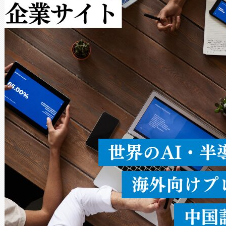
作業と点群処理を簡素化できま
Avia 2は、2種類のFOVオ
× 80°のノーマルモード、長距離
ードを切り替えて使用するこ
ることなく、単一のデバイス
うにします。遠距離まで届く
密度なスキャ
[…]