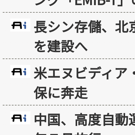
長シン存儲、北京
を建設へ
米エヌビディア・
保に奔走
中国、高度自動