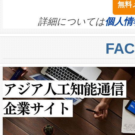
無料
イズの小径化を実現すること
ます。 Voltaiq provides a comple
きます。この効率性は、フェ
す。ノーマルモードでは、Avia
quality and reliability for AI da
詳細については
個人情
BESS stack to ensure battery qual
ートル先まで検出でき、これは
centers. Voltaiqは、a
トに対して約600メートルに
FA
からシステム統合、試運転、
では、反射率10％のターゲッ
クルの各段階のデータを監視
で向上し、最大検知距離は1,0
[…]
ットだけで最大1キロメートル
ルの変電所周囲を監視でき、
作業と点群処理を簡素化できま
Avia 2は、2種類のFOVオ
× 80°のノーマルモード、長距離