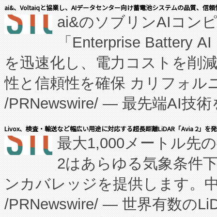
表しました。 同社の実績あるEnzeneX®
ai&、Voltaiqと協業し、AIデータセンター向け蓄電池システムの品質、信
ai&のソブリンAIコンピ
manufacturing™ (FC
「Enterprise Batte
たNeXは、バイオ医薬品製造
を迅速化し、電力コストを削
従来のフェッドバッチ施設の
性と信頼性を確保 カリフォルニア
に、患者やサプライチェーン
/PRNewswire/ — 最先端
キー方式で拡張性が高く、持
会社エーアイ・アンド：本社横
す。FCCM‑を活用した現地
Livox、検査・輸送など幅広い用途に対応する超長距離LiDAR「Avia 2」を
最大1,000メートル先
President原信平）と、エ
患者にとっての費用負担を大幅
2はあらゆる気象条件
ードするVoltaiqは、日本に
のアクセスを大幅に拡大することができ
ンカバレッジを提供します。中国
ーエネルギー貯蔵システム（B
Fully-Connected Continuous M
/PRNewswire/ — 世界有数の
た。 Voltaiq独自のAI搭
プログラムには、施設設計・内装