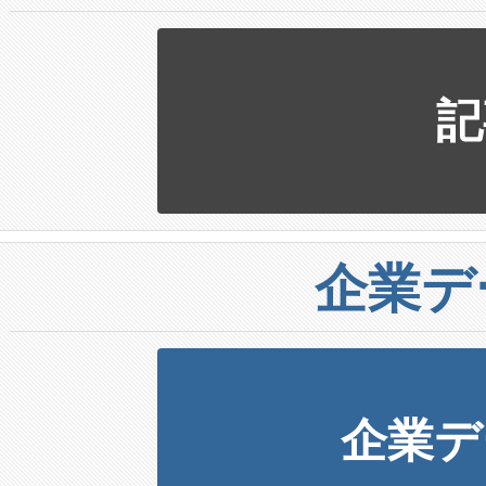
記
企業デ
企業デ