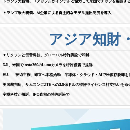
トランプ大統領、「アップルがインテルと協力して米国でチップを製造す
トランプ米大統領、AI企業による自主的なモデル提出制度を導入
アジア知財
エリクソンと伝音科技、グローバル特許訴訟で和解
DJI、米国でInsta360のLunaカメラを特許侵害で提訴
EU、「技術主権」確立へ本格始動 半導体・クラウド・AIで米依存脱却を
英国裁判所、サムスンにZTEへの3.9億ドルの特許ライセンス料支払いを命
宇樹科技が勝訴、IPO直前の特許訴訟で