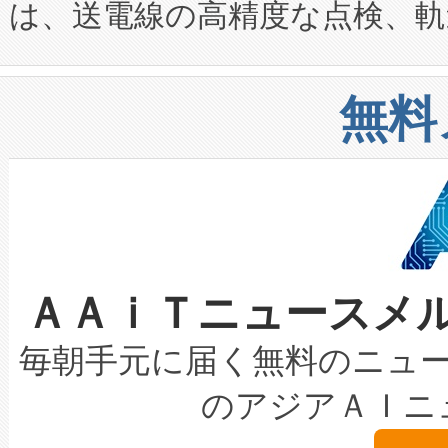
は、送電線の高精度な点検、軌
定、統合、導入、運用に至る
に関する技術移転および知的財産
や穀物倉庫におけるバルク材の
安全性を追跡し、確保する事を
構造化トレーニングカリキュ
リューション「Avia 2」を発
増加しているデータセンター
上げおよび商用化段階におけ
無料
したAvia 2は、1,000メ
る電力網に大きな負担をかけ
設備整備および立ち上げ調整
狭視野のFOVを切り替えるこ
事業者の負担軽減という課題
加組織は、Enzeneのバイオ
ケーブル、枝などの細かな対
系統連系を迅速にし、ピーク需
選定された製品について、自
なレーザースポットにより、高
限を超えて利用可能な電力容量
取得できる可能性もあります。
ＡＡｉＴニュースメ
な環境下でも豊かなディテー
持できるよう貢献します。こ
設には、3億～4億ドルかかるこ
キロメートル範囲を検出 Livox Unveil
ービスレベル契約（SLA）違
最高経営責任者（CEO）であるHi
毎朝手元に届く無料のニュ
LiDAR for Inspections, Transpor
テリー性能の劣化によるダウ
す。「当社のfully-connected c
のアジアＡＩニ
は1535 nmレーザーを搭載
念は、現在データセンターが
ームを利用すれば、6,000万～