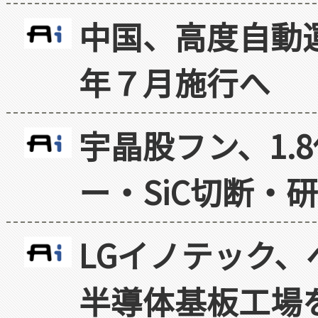
中国、高度自動
年７月施行へ
宇晶股フン、1.
ー・SiC切断・
LGイノテック、
半導体基板工場