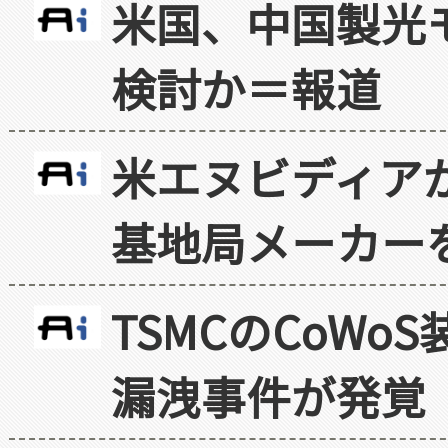
米国、中国製光
検討か＝報道
米エヌビディア
基地局メーカー
TSMCのCoW
漏洩事件が発覚