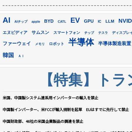
AI
EV
NVID
GPU
BYD
LLM
AIチップ
apple
CATL
IC
サムスン
エヌビディア
スマートフォン
ディスプレ
チップ
テスラ
半導体
ファーウェイ
半導体製造装置
ロボット
メモリ
韓国
ＡＩ
【特集】トラン
米国、中国製システム連系用インバーターの輸入を禁止
中国製インバーター、米FCCが輸入規制を起草 EUはすでに先行して禁止
中国財政部、46社の米国企業製品の調達を禁止