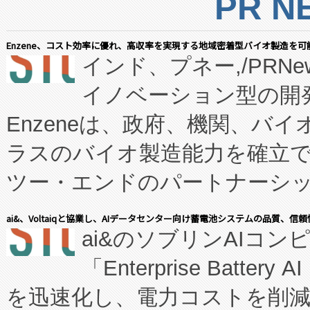
PR N
Enzene、コスト効率に優れ、高収率を実現する地域密着型バイオ製造を可
インド、プネー,/PRNe
イノベーション型の開発
Enzeneは、政府、機関、バ
ラスのバイオ製造能力を確立
ツー・エンドのパートナーシッ
表しました。 同社の実績あるEnzeneX®
ai&、Voltaiqと協業し、AIデータセンター向け蓄電池システムの品質、信
ai&のソブリンAIコンピ
manufacturing™ (FC
「Enterprise Batte
たNeXは、バイオ医薬品製造
を迅速化し、電力コストを削
従来のフェッドバッチ施設の