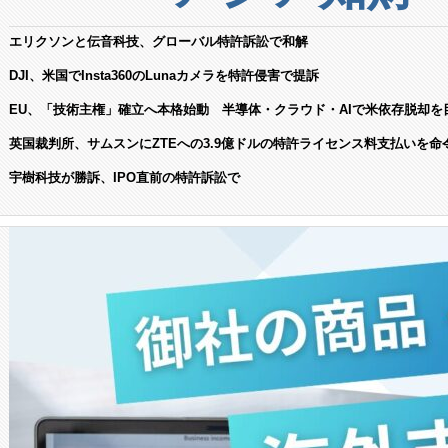
エリクソンと伝音科技、グローバル特許訴訟で和解
DJI、米国でInsta360のLunaカメラを特許侵害で提訴
EU、「技術主権」確立へ本格始動 半導体・クラウド・AIで米依存脱却を
英国裁判所、サムスンにZTEへの3.9億ドルの特許ライセンス料支払いを命
宇樹科技が勝訴、IPO直前の特許訴訟で