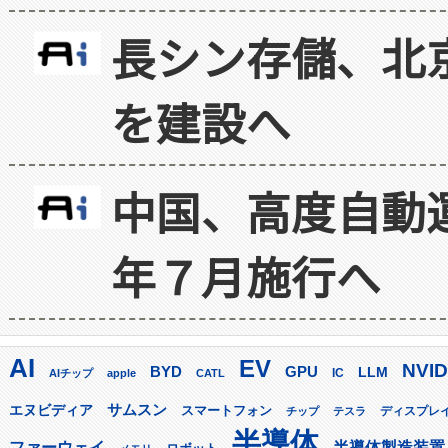
長シン存儲、北京
を建設へ
中国、高度自動
年７月施行へ
AI
EV
NVID
GPU
BYD
LLM
AIチップ
apple
CATL
IC
サムスン
エヌビディア
スマートフォン
ディスプレ
チップ
テスラ
半導体
ファーウェイ
半導体製造装置