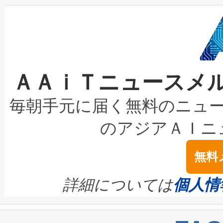
狭視野のFOVを切り替えるこ
事業者の負担軽減という課題
加組織は、Enzeneのバイオ
ケーブル、枝などの細かな対
系統連系を迅速にし、ピーク需
選定された製品について、自
なレーザースポットにより、高
限を超えて利用可能な電力容量
取得できる可能性もあります。
ＡＡｉＴニュースメ
な環境下でも豊かなディテー
持できるよう貢献します。こ
設には、3億～4億ドルかかるこ
キロメートル範囲を検出 Livox Unveil
ービスレベル契約（SLA）違
最高経営責任者（CEO）であるHi
毎朝手元に届く無料のニュ
LiDAR for Inspections, Transpor
テリー性能の劣化によるダウ
す。「当社のfully-connected c
のアジアＡＩニ
は1535 nmレーザーを搭載
念は、現在データセンターが
ームを利用すれば、6,000万～
無料
イズの小径化を実現すること
ます。 Voltaiq provides a comple
きます。この効率性は、フェ
す。ノーマルモードでは、Avia
quality and reliability for AI da
詳細については
個人情
BESS stack to ensure battery qual
ートル先まで検出でき、これは
centers. Voltaiqは、a