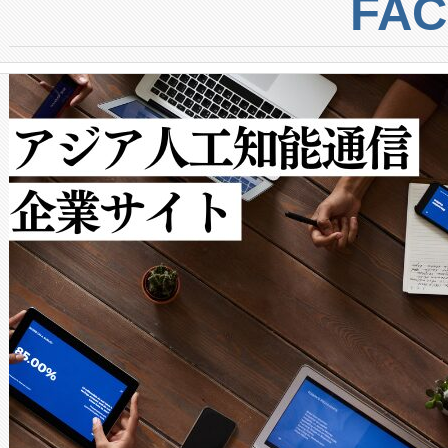
トに対して約600メートルに
FA
からシステム統合、試運転、
では、反射率10％のターゲッ
クルの各段階のデータを監視
で向上し、最大検知距離は1,0
[…]
ットだけで最大1キロメートル
ルの変電所周囲を監視でき、
作業と点群処理を簡素化できま
Avia 2は、2種類のFOVオ
× 80°のノーマルモード、長距離
ードを切り替えて使用するこ
ることなく、単一のデバイス
うにします。遠距離まで届く