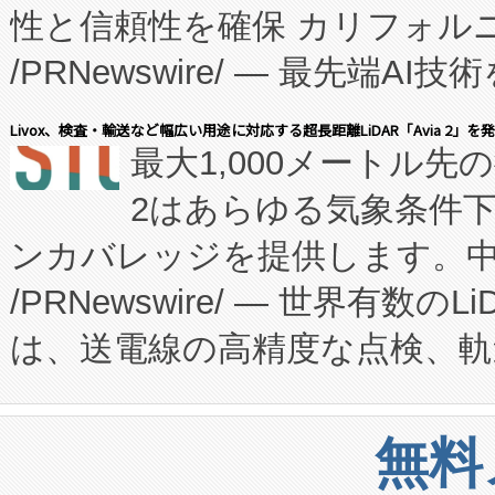
性と信頼性を確保 カリフォルニア
に、患者やサプライチェーン
/PRNewswire/ — 最先端
キー方式で拡張性が高く、持
会社エーアイ・アンド：本社横
す。FCCM‑を活用した現地
Livox、検査・輸送など幅広い用途に対応する超長距離LiDAR「Avia 2」を
最大1,000メートル先
President原信平）と、エ
患者にとっての費用負担を大幅
2はあらゆる気象条件
ードするVoltaiqは、日本に
のアクセスを大幅に拡大することができ
ンカバレッジを提供します。中国
ーエネルギー貯蔵システム（B
Fully-Connected Continuous M
/PRNewswire/ — 世界有数の
た。 Voltaiq独自のAI搭
プログラムには、施設設計・内装
は、送電線の高精度な点検、軌
定、統合、導入、運用に至る
に関する技術移転および知的財産
や穀物倉庫におけるバルク材の
安全性を追跡し、確保する事を
構造化トレーニングカリキュ
リューション「Avia 2」を発
増加しているデータセンター
上げおよび商用化段階におけ
無料
したAvia 2は、1,000メ
る電力網に大きな負担をかけ
設備整備および立ち上げ調整