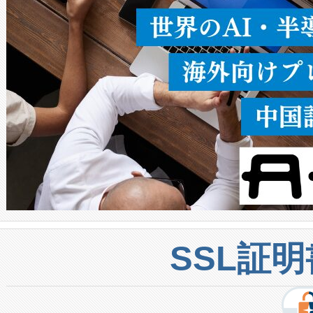
密度なスキャ
[…]
SSL証