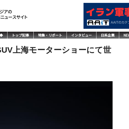
◆
トップ記事
特集・リポート
インタビュー
日系企業
NE
SUV上海モーターショーにて世