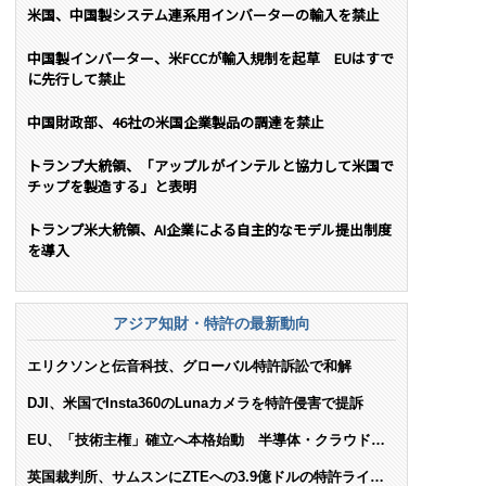
米国、中国製システム連系用インバーターの輸入を禁止
中国製インバーター、米FCCが輸入規制を起草 EUはすで
に先行して禁止
中国財政部、46社の米国企業製品の調達を禁止
トランプ大統領、「アップルがインテルと協力して米国で
チップを製造する」と表明
トランプ米大統領、AI企業による自主的なモデル提出制度
を導入
アジア知財・特許の最新動向
エリクソンと伝音科技、グローバル特許訴訟で和解
DJI、米国でInsta360のLunaカメラを特許侵害で提訴
EU、「技術主権」確立へ本格始動 半導体・クラウド・
AIで米依存脱却を目指す
英国裁判所、サムスンにZTEへの3.9億ドルの特許ライセ