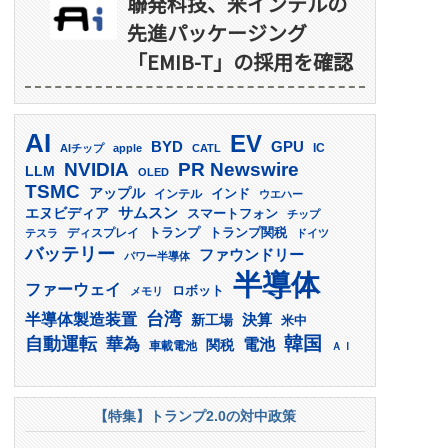
聯発科技、米インテルの
先進パッケージング
「EMIB-T」の採用を確認
AI
EV
GPU
BYD
AIチップ
apple
CATL
IC
PR Newswire
NVIDIA
LLM
OLED
TSMC
アップル
インド
インテル
ウエハー
サムスン
エヌビディア
スマートフォン
チップ
トランプ
ディスプレイ
トランプ関税
テスラ
ドイツ
バッテリー
ファウンドリー
パワー半導体
半導体
ファーウェイ
ロボット
メモリ
台湾
半導体製造装置
決算
新工場
米中
韓国
自動運転
華為
電池
関税
車載電池
ＡＩ
【特集】トランプ2.0の対中政策