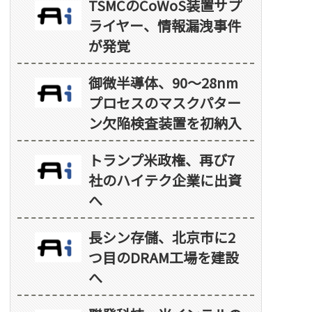
TSMCのCoWoS装置サプ
ライヤー、情報漏洩事件
が発覚
御微半導体、90～28nm
プロセスのマスクパター
ン欠陥検査装置を初納入
トランプ米政権、再び7
社のハイテク企業に出資
へ
長シン存儲、北京市に2
つ目のDRAM工場を建設
へ