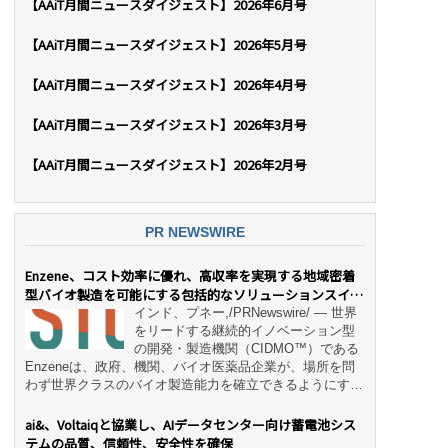
【AAiT月間ニュースダイジェスト】2026年6月号
【AAiT月間ニュースダイジェスト】2026年5月号
【AAiT月間ニュースダイジェスト】2026年4月号
【AAiT月間ニュースダイジェスト】2026年3月号
【AAiT月間ニュースダイジェスト】2026年2月号
PR NEWSWIRE
Enzene、コスト効率に優れ、高収率を実現する地域密着
型バイオ製造を可能にする包括的なソリューションスイー
ト「NeX™」 をリリース
インド、プネー,/PRNewswire/ — 世界
をリードする継続的イノベーション型
の開発・製造機関（CIDMO™）である
Enzeneは、政府、機関、バイオ医薬品企業が、場所を問
わず世界クラスのバイオ製造能力を確立できるようにす
る、変革的なエンド・ツー・エンドのパートナーシップモ
デル「NeX™」の立ち上げを発表しました。 同社の実績
ai&、Voltaiqと協業し、AIデータセンター向け蓄電池シス
あるEnzeneX® fully‑connected continuous
テムの品質、信頼性、安全性を確保