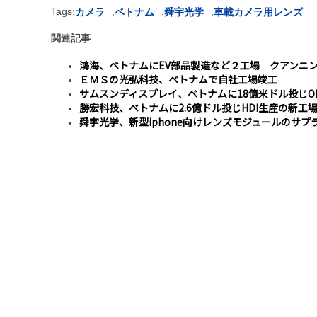
Tags:
,
,
,
カメラ
ベトナム
舜宇光学
車載カメラ用レンズ
関連記事
鴻海、ベトナムにEV部品製造など２工場 クアンニン
ＥＭＳの光弘科技、ベトナムで自社工場竣工
サムスンディスプレイ、ベトナムに18億米ドル投じO
勝宏科技、ベトナムに2.6億ドル投じHDI生産の新工
舜宇光学、新型iphone向けレンズモジュールのサプ