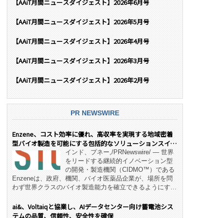
【AAiT月間ニュースダイジェスト】2026年6月号
【AAiT月間ニュースダイジェスト】2026年5月号
【AAiT月間ニュースダイジェスト】2026年4月号
【AAiT月間ニュースダイジェスト】2026年3月号
【AAiT月間ニュースダイジェスト】2026年2月号
PR NEWSWIRE
Enzene、コスト効率に優れ、高収率を実現する地域密着
型バイオ製造を可能にする包括的なソリューションスイー
ト「NeX™」 をリリース
インド、プネー,/PRNewswire/ — 世界
をリードする継続的イノベーション型
の開発・製造機関（CIDMO™）である
Enzeneは、政府、機関、バイオ医薬品企業が、場所を問
わず世界クラスのバイオ製造能力を確立できるようにす
る、変革的なエンド・ツー・エンドのパートナーシップモ
デル「NeX™」の立ち上げを発表しました。 同社の実績
ai&、Voltaiqと協業し、AIデータセンター向け蓄電池シス
あるEnzeneX® fully‑connected continuous
テムの品質、信頼性、安全性を確保