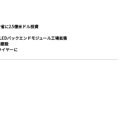
省に2.5億米ドル投資
LEDバックエンドモジュール工場拡張
場建設
ライヤーに