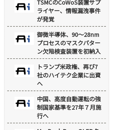
TSMCのCoWoS装置サプ
ライヤー、情報漏洩事件
が発覚
御微半導体、90～28nm
プロセスのマスクパター
ン欠陥検査装置を初納入
トランプ米政権、再び7
社のハイテク企業に出資
へ
中国、高度自動運転の強
制国家基準を27年７月施
行へ