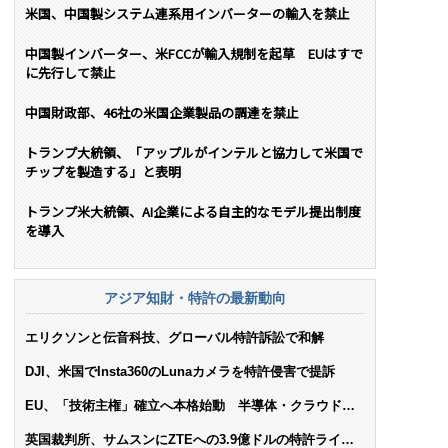
米国、中国製システム連系用インバーターの輸入を禁止
中国製インバーター、米FCCが輸入規制を起草 EUはすで
に先行して禁止
中国財政部、46社の米国企業製品の調達を禁止
トランプ大統領、「アップルがインテルと協力して米国で
チップを製造する」と表明
トランプ米大統領、AI企業による自主的なモデル提出制度
を導入
アジア知財・特許の最新動向
エリクソンと伝音科技、グローバル特許訴訟で和解
DJI、米国でInsta360のLunaカメラを特許侵害で提訴
EU、「技術主権」確立へ本格始動 半導体・クラウド・
AIで米依存脱却を目指す
英国裁判所、サムスンにZTEへの3.9億ドルの特許ライセ