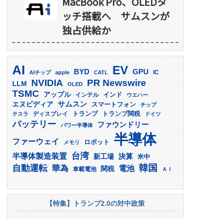
MacBook Pro、OLEDタ
ッチ搭載へ サムスンが
独占供給か
AI
EV
GPU
BYD
AIチップ
apple
CATL
IC
PR Newswire
NVIDIA
LLM
OLED
TSMC
アップル
インド
インテル
ウエハー
サムスン
エヌビディア
スマートフォン
チップ
トランプ
ディスプレイ
トランプ関税
テスラ
ドイツ
バッテリー
ファウンドリー
パワー半導体
半導体
ファーウェイ
ロボット
メモリ
台湾
半導体製造装置
決算
新工場
米中
韓国
自動運転
華為
電池
関税
車載電池
ＡＩ
【特集】トランプ2.0の対中政策