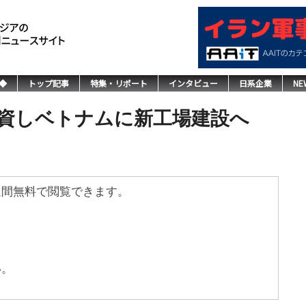
◆
トップ記事
特集・リポート
インタビュー
日系企業
NE
投資しベトナムに新工場建設へ
週間無料で閲覧できます。
い。