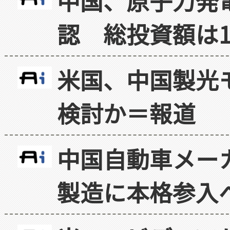
中国、原子力発
認 総投資額は1
米国、中国製光
検討か＝報道
中国自動車メー
製造に本格参入