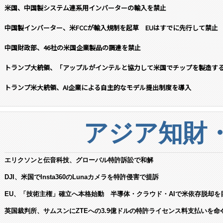
米国、中国製システム連系用インバーターの輸入を禁止
中国製インバーター、米FCCが輸入規制を起草 EUはすでに先行して禁止
中国財政部、46社の米国企業製品の調達を禁止
トランプ大統領、「アップルがインテルと協力して米国でチップを製造す
トランプ米大統領、AI企業による自主的なモデル提出制度を導入
アジア知財
エリクソンと伝音科技、グローバル特許訴訟で和解
DJI、米国でInsta360のLunaカメラを特許侵害で提訴
EU、「技術主権」確立へ本格始動 半導体・クラウド・AIで米依存脱却を
英国裁判所、サムスンにZTEへの3.9億ドルの特許ライセンス料支払いを命