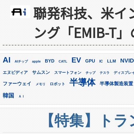
聯発科技、米イ
ング「EMIB-T
AI
EV
NVID
GPU
BYD
LLM
AIチップ
apple
CATL
IC
サムスン
エヌビディア
スマートフォン
ディスプレ
チップ
テスラ
半導体
ファーウェイ
半導体製造装置
ロボット
メモリ
韓国
ＡＩ
【特集】トラン