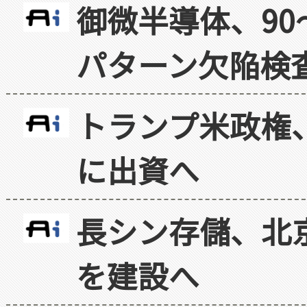
御微半導体、90
パターン欠陥検
トランプ米政権
に出資へ
長シン存儲、北京
を建設へ