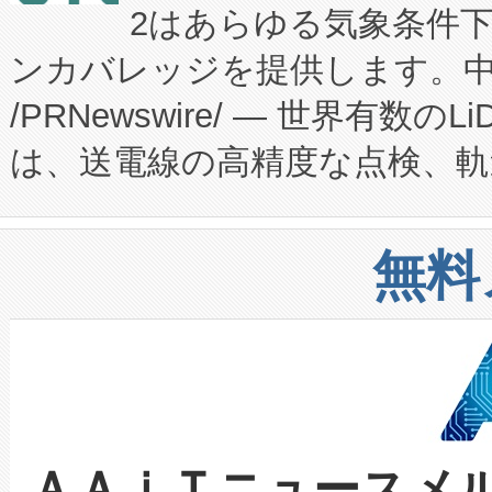
2はあらゆる気象条件
ードするVoltaiqは、日本に
のアクセスを大幅に拡大することができ
ンカバレッジを提供します。中国
ーエネルギー貯蔵システム（B
Fully-Connected Continuous M
/PRNewswire/ — 世界有数の
た。 Voltaiq独自のAI搭
プログラムには、施設設計・内装
は、送電線の高精度な点検、軌
定、統合、導入、運用に至る
に関する技術移転および知的財産
や穀物倉庫におけるバルク材の
安全性を追跡し、確保する事を
構造化トレーニングカリキュ
リューション「Avia 2」を発
増加しているデータセンター
上げおよび商用化段階におけ
無料
したAvia 2は、1,000メ
る電力網に大きな負担をかけ
設備整備および立ち上げ調整
狭視野のFOVを切り替えるこ
事業者の負担軽減という課題
加組織は、Enzeneのバイオ
ケーブル、枝などの細かな対
系統連系を迅速にし、ピーク需
選定された製品について、自
なレーザースポットにより、高
限を超えて利用可能な電力容量
取得できる可能性もあります。
ＡＡｉＴニュースメ
な環境下でも豊かなディテー
持できるよう貢献します。こ
設には、3億～4億ドルかかるこ