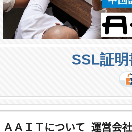
SSL証
ＡＡＩＴについて
運営会