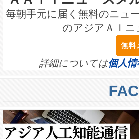
キロメートル範囲を検出 Livox Unveil
ービスレベル契約（SLA）違
最高経営責任者（CEO）であるHi
毎朝手元に届く無料のニュ
LiDAR for Inspections, Transpor
テリー性能の劣化によるダウ
す。「当社のfully-connected c
のアジアＡＩニ
は1535 nmレーザーを搭載
念は、現在データセンターが
ームを利用すれば、6,000万～
無料
イズの小径化を実現すること
ます。 Voltaiq provides a comple
きます。この効率性は、フェ
す。ノーマルモードでは、Avia
quality and reliability for AI da
詳細については
個人情
BESS stack to ensure battery qual
ートル先まで検出でき、これは
centers. Voltaiqは、a
トに対して約600メートルに
FA
からシステム統合、試運転、
では、反射率10％のターゲッ
クルの各段階のデータを監視
で向上し、最大検知距離は1,0
[…]
ットだけで最大1キロメートル