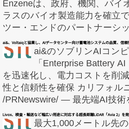
Enzeneは、政府、機関、バ
ラスのバイオ製造能力を確立
ツー・エンドのパートナーシッ
表しました。 同社の実績あるEnzeneX®
ai&、Voltaiqと協業し、AIデータセンター向け蓄電池システムの品質、信
ai&のソブリンAIコンピ
manufacturing™ (FC
「Enterprise Batte
たNeXは、バイオ医薬品製造
を迅速化し、電力コストを削
従来のフェッドバッチ施設の
性と信頼性を確保 カリフォルニア
に、患者やサプライチェーン
/PRNewswire/ — 最先端
キー方式で拡張性が高く、持
会社エーアイ・アンド：本社横
す。FCCM‑を活用した現地
Livox、検査・輸送など幅広い用途に対応する超長距離LiDAR「Avia 2」を
最大1,000メートル先
President原信平）と、エ
患者にとっての費用負担を大幅