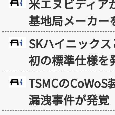
米エヌビディア
基地局メーカー
SKハイニックス
初の標準仕様を
TSMCのCoW
漏洩事件が発覚