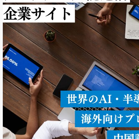
ルの変電所周囲を監視でき、
作業と点群処理を簡素化できま
Avia 2は、2種類のFOVオ
× 80°のノーマルモード、長距離
ードを切り替えて使用するこ
ることなく、単一のデバイス
うにします。遠距離まで届く
密度なスキャ
[…]