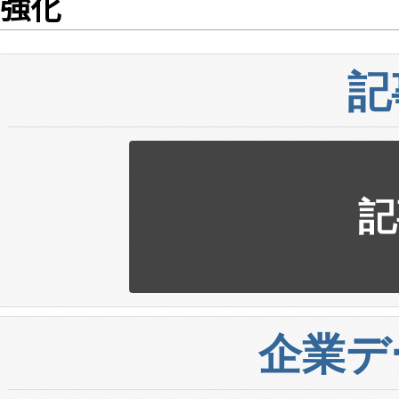
強化
記
記
企業デ