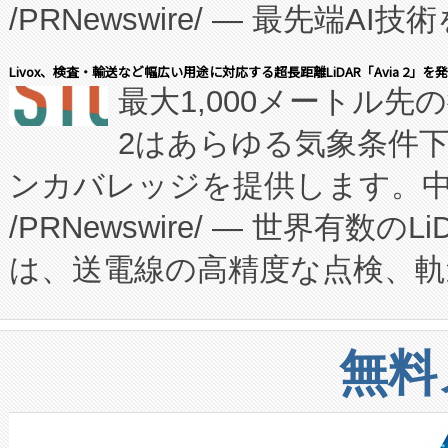
/PRNewswire/ — 最先端
キー方式で拡張性が高く、持
会社エーアイ・アンド：本社横
す。FCCM‑を活用した現地
Livox、検査・輸送など幅広い用途に対応する超長距離LiDAR「Avia 2」を
最大1,000メートル先
President原信平）と、エ
患者にとっての費用負担を大幅
2はあらゆる気象条件
ードするVoltaiqは、日本に
のアクセスを大幅に拡大することができ
ンカバレッジを提供します。中国
ーエネルギー貯蔵システム（B
Fully-Connected Continuous M
/PRNewswire/ — 世界有数の
た。 Voltaiq独自のAI搭
プログラムには、施設設計・内装
は、送電線の高精度な点検、軌
定、統合、導入、運用に至る
に関する技術移転および知的財産
や穀物倉庫におけるバルク材の
安全性を追跡し、確保する事を
構造化トレーニングカリキュ
リューション「Avia 2」を発
増加しているデータセンター
上げおよび商用化段階におけ
無料
したAvia 2は、1,000メ
る電力網に大きな負担をかけ
設備整備および立ち上げ調整
狭視野のFOVを切り替えるこ
事業者の負担軽減という課題
加組織は、Enzeneのバイオ