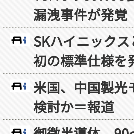
漏洩事件が発覚
SKハイニックス
初の標準仕様を
米国、中国製光
検討か＝報道
御微半導体、90