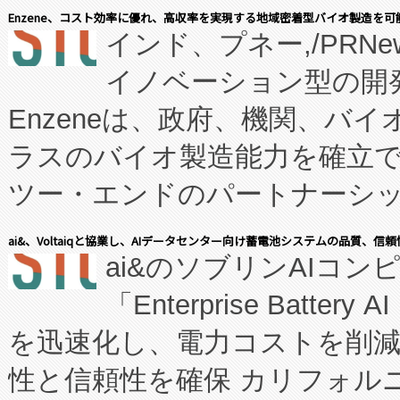
Enzene、コスト効率に優れ、高収率を実現する地域密着型バイオ製造を可
インド、プネー,/PRNe
イノベーション型の開発
Enzeneは、政府、機関、バ
ラスのバイオ製造能力を確立
ツー・エンドのパートナーシッ
表しました。 同社の実績あるEnzeneX®
ai&、Voltaiqと協業し、AIデータセンター向け蓄電池システムの品質、信
ai&のソブリンAIコンピ
manufacturing™ (FC
「Enterprise Batte
たNeXは、バイオ医薬品製造
を迅速化し、電力コストを削
従来のフェッドバッチ施設の
性と信頼性を確保 カリフォルニア
に、患者やサプライチェーン