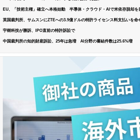
EU、「技術主権」確立へ本格始動 半導体・クラウド・AIで米依存脱却を
英国裁判所、サムスンにZTEへの3.9億ドルの特許ライセンス料支払いを命
宇樹科技が勝訴、IPO直前の特許訴訟で
中国裁判所の知的財産訴訟、25年は急増 AI分野の審結件数は25.6%増