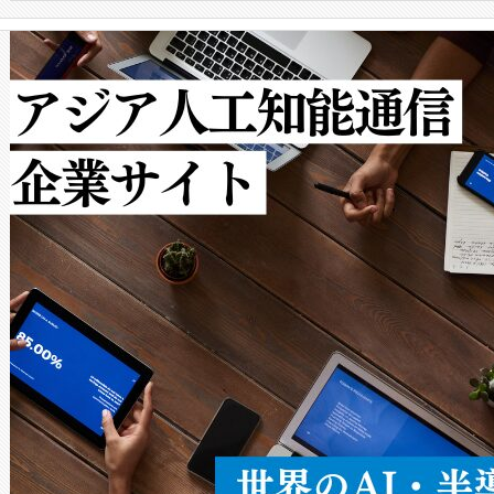
クルの各段階のデータを監視
で向上し、最大検知距離は1,0
[…]
ットだけで最大1キロメートル
ルの変電所周囲を監視でき、
作業と点群処理を簡素化できま
Avia 2は、2種類のFOVオ
× 80°のノーマルモード、長距離
ードを切り替えて使用するこ
ることなく、単一のデバイス
うにします。遠距離まで届く
密度なスキャ
[…]