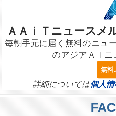
ケーブル、枝などの細かな対
系統連系を迅速にし、ピーク需
選定された製品について、自
なレーザースポットにより、高
限を超えて利用可能な電力容量
取得できる可能性もあります。
ＡＡｉＴニュースメ
な環境下でも豊かなディテー
持できるよう貢献します。こ
設には、3億～4億ドルかかるこ
キロメートル範囲を検出 Livox Unveil
ービスレベル契約（SLA）違
最高経営責任者（CEO）であるHi
毎朝手元に届く無料のニュ
LiDAR for Inspections, Transpor
テリー性能の劣化によるダウ
す。「当社のfully-connected c
のアジアＡＩニ
は1535 nmレーザーを搭載
念は、現在データセンターが
ームを利用すれば、6,000万～
無料
イズの小径化を実現すること
ます。 Voltaiq provides a comple
きます。この効率性は、フェ
す。ノーマルモードでは、Avia
quality and reliability for AI da
詳細については
個人情
BESS stack to ensure battery qual
ートル先まで検出でき、これは
centers. Voltaiqは、a
トに対して約600メートルに
FA
からシステム統合、試運転、
では、反射率10％のターゲッ