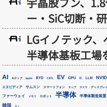
宇晶股フン、1.
ー・SiC切断・
LGイノテック、
半導体基板工場
AI
EV
NVID
GPU
BYD
LLM
AIチップ
apple
CATL
IC
サムスン
エヌビディア
スマートフォン
ディスプレ
チップ
テスラ
半導体
ファーウェイ
半導体製造装置
ロボット
メモリ
韓国
ＡＩ