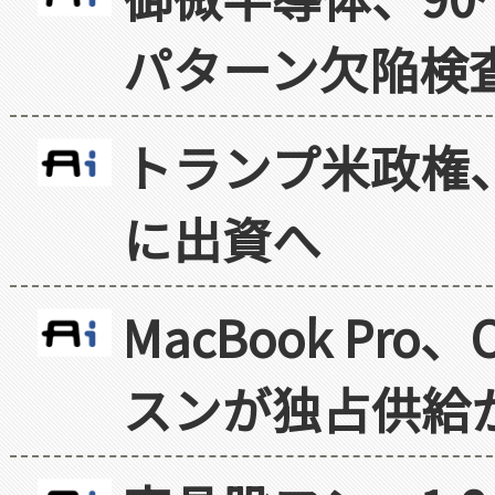
パターン欠陥検
トランプ米政権
に出資へ
MacBook Pr
スンが独占供給