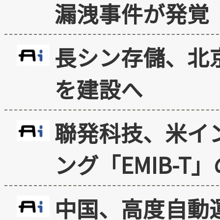
漏洩事件が発覚
長シン存儲、北京
を建設へ
聯発科技、米イ
ング「EMIB-T
中国、高度自動