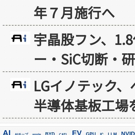
年７月施行へ
宇晶股フン、1.
ー・SiC切断・
LGイノテック、
半導体基板工場
AI
EV
NVID
GPU
BYD
LLM
AIチップ
apple
CATL
IC