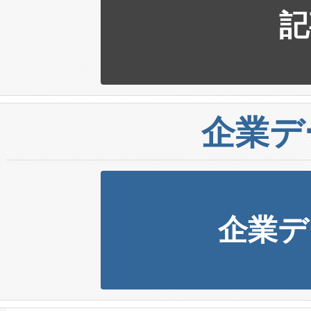
記
企業デ
企業デ