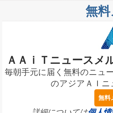
リューション「Avia 2」を発
増加しているデータセンター
上げおよび商用化段階におけ
無料
したAvia 2は、1,000メ
る電力網に大きな負担をかけ
設備整備および立ち上げ調整
狭視野のFOVを切り替えるこ
事業者の負担軽減という課題
加組織は、Enzeneのバイオ
ケーブル、枝などの細かな対
系統連系を迅速にし、ピーク需
選定された製品について、自
なレーザースポットにより、高
限を超えて利用可能な電力容量
取得できる可能性もあります。
ＡＡｉＴニュースメ
な環境下でも豊かなディテー
持できるよう貢献します。こ
設には、3億～4億ドルかかるこ
キロメートル範囲を検出 Livox Unveil
ービスレベル契約（SLA）違
最高経営責任者（CEO）であるHi
毎朝手元に届く無料のニュ
LiDAR for Inspections, Transpor
テリー性能の劣化によるダウ
す。「当社のfully-connected c
のアジアＡＩニ
は1535 nmレーザーを搭載
念は、現在データセンターが
ームを利用すれば、6,000万～
無料
イズの小径化を実現すること
ます。 Voltaiq provides a comple
きます。この効率性は、フェ
す。ノーマルモードでは、Avia
quality and reliability for AI da
詳細については
個人情