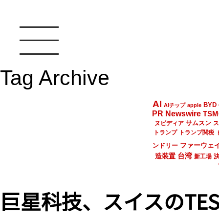
Tag Archive
AI
BYD
AIチップ
apple
PR Newswire
TSM
サムスン
ヌビディア
ス
トランプ
トランプ関税
ファーウェ
ンドリー
台湾
造装置
新工場
巨星科技、スイスのTESA 