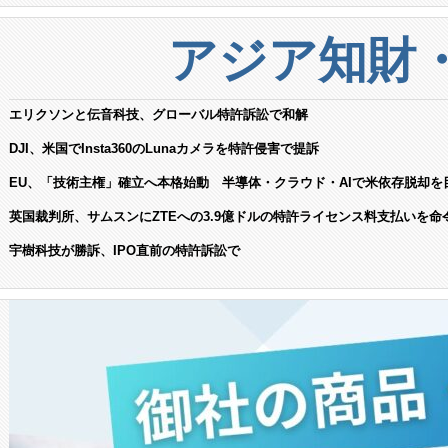
アジア知財
エリクソンと伝音科技、グローバル特許訴訟で和解
DJI、米国でInsta360のLunaカメラを特許侵害で提訴
EU、「技術主権」確立へ本格始動 半導体・クラウド・AIで米依存脱却を
英国裁判所、サムスンにZTEへの3.9億ドルの特許ライセンス料支払いを命
宇樹科技が勝訴、IPO直前の特許訴訟で