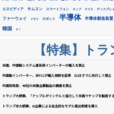
サムスン
エヌビディア
スマートフォン
ディスプレ
チップ
テスラ
半導体
ファーウェイ
半導体製造装置
ロボット
メモリ
韓国
ＡＩ
【特集】トラン
米国、中国製システム連系用インバーターの輸入を禁止
中国製インバーター、米FCCが輸入規制を起草 EUはすでに先行して禁止
中国財政部、46社の米国企業製品の調達を禁止
トランプ大統領、「アップルがインテルと協力して米国でチップを製造す
トランプ米大統領、AI企業による自主的なモデル提出制度を導入