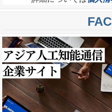
BESS stack to ensure battery qual
ートル先まで検出でき、これは
centers. Voltaiqは、a
トに対して約600メートルに
FA
からシステム統合、試運転、
では、反射率10％のターゲッ
クルの各段階のデータを監視
で向上し、最大検知距離は1,0
[…]
ットだけで最大1キロメートル
ルの変電所周囲を監視でき、
作業と点群処理を簡素化できま
Avia 2は、2種類のFOVオ
× 80°のノーマルモード、長距離
ードを切り替えて使用するこ