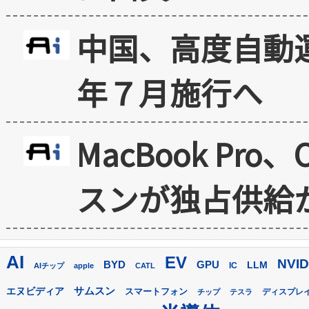
中国、高度自動
年７月施行へ
MacBook Pr
スンが独占供給
AI
EV
NVID
GPU
BYD
LLM
AIチップ
apple
CATL
IC
サムスン
エヌビディア
スマートフォン
ディスプレ
チップ
テスラ