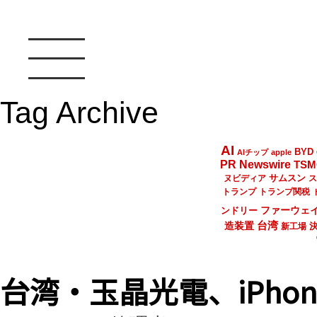
Tag Archive
AI
BYD
AIチップ
apple
PR Newswire
TSM
サムスン
ヌビディア
ス
トランプ
トランプ関税
ファーウェ
ンドリー
台湾
造装置
新工場
台湾・玉晶光電、iPho