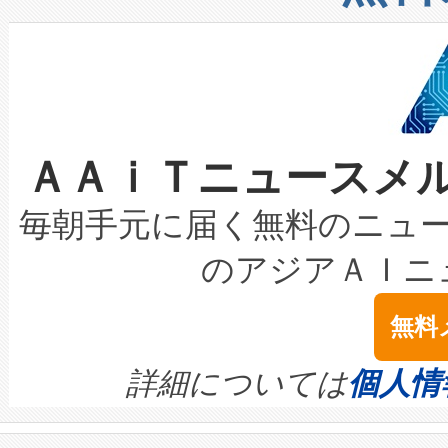
したAvia 2は、1,000メ
る電力網に大きな負担をかけ
設備整備および立ち上げ調整
狭視野のFOVを切り替えるこ
事業者の負担軽減という課題
加組織は、Enzeneのバイオ
ケーブル、枝などの細かな対
系統連系を迅速にし、ピーク需
選定された製品について、自
なレーザースポットにより、高
限を超えて利用可能な電力容量
取得できる可能性もあります。
ＡＡｉＴニュースメ
な環境下でも豊かなディテー
持できるよう貢献します。こ
設には、3億～4億ドルかかるこ
キロメートル範囲を検出 Livox Unveil
ービスレベル契約（SLA）違
最高経営責任者（CEO）であるHi
毎朝手元に届く無料のニュ
LiDAR for Inspections, Transpor
テリー性能の劣化によるダウ
す。「当社のfully-connected c
のアジアＡＩニ
は1535 nmレーザーを搭載
念は、現在データセンターが
ームを利用すれば、6,000万～
無料
イズの小径化を実現すること
ます。 Voltaiq provides a comple
きます。この効率性は、フェ
す。ノーマルモードでは、Avia
quality and reliability for AI da
詳細については
個人情
BESS stack to ensure battery qual
ートル先まで検出でき、これは