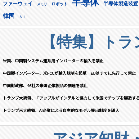
半導体
ファーウェイ
半導体製造装置
ロボット
メモリ
韓国
ＡＩ
【特集】トラン
米国、中国製システム連系用インバーターの輸入を禁止
中国製インバーター、米FCCが輸入規制を起草 EUはすでに先行して禁止
中国財政部、46社の米国企業製品の調達を禁止
トランプ大統領、「アップルがインテルと協力して米国でチップを製造す
トランプ米大統領、AI企業による自主的なモデル提出制度を導入
アジア知財