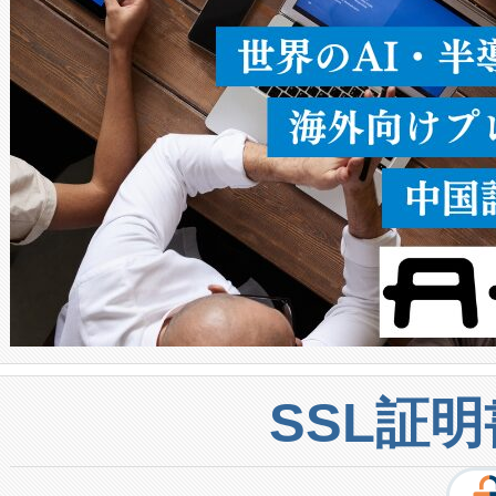
密度なスキャ
[…]
SSL証