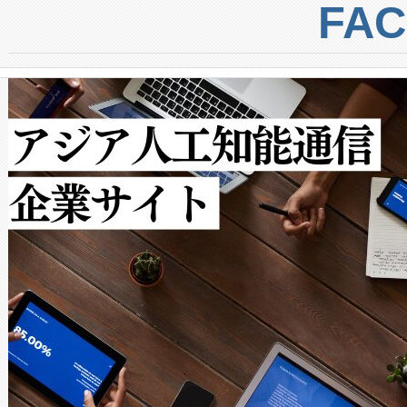
centers. Voltaiqは、a
トに対して約600メートルに
FA
からシステム統合、試運転、
では、反射率10％のターゲッ
クルの各段階のデータを監視
で向上し、最大検知距離は1,0
[…]
ットだけで最大1キロメートル
ルの変電所周囲を監視でき、
作業と点群処理を簡素化できま
Avia 2は、2種類のFOVオ
× 80°のノーマルモード、長距離
ードを切り替えて使用するこ
ることなく、単一のデバイス
うにします。遠距離まで届く