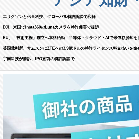
エリクソンと伝音科技、グローバル特許訴訟で和解
DJI、米国でInsta360のLunaカメラを特許侵害で提訴
EU、「技術主権」確立へ本格始動 半導体・クラウド・AIで米依存脱却を
英国裁判所、サムスンにZTEへの3.9億ドルの特許ライセンス料支払いを命
宇樹科技が勝訴、IPO直前の特許訴訟で