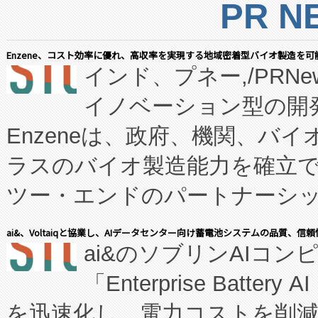
PR N
Enzene、コスト効率に優れ、高収率を実現する地域密着型バイオ製造を可
インド、プネー,/PRNe
イノベーション型の開発
Enzeneは、政府、機関、バ
ラスのバイオ製造能力を確立
ツー・エンドのパートナーシッ
表しました。 同社の実績あるEnzeneX®
ai&、Voltaiqと協業し、AIデータセンター向け蓄電池システムの品質、信
ai&のソブリンAIコンピ
manufacturing™ (FC
「Enterprise Batte
たNeXは、バイオ医薬品製造
を迅速化し、電力コストを削
従来のフェッドバッチ施設の