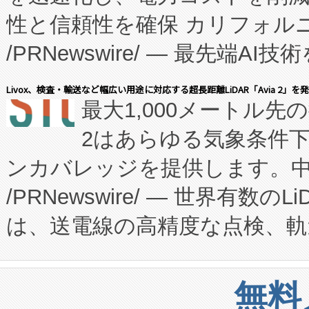
性と信頼性を確保 カリフォルニア
に、患者やサプライチェーン
/PRNewswire/ — 最先端
キー方式で拡張性が高く、持
会社エーアイ・アンド：本社横
す。FCCM‑を活用した現地
Livox、検査・輸送など幅広い用途に対応する超長距離LiDAR「Avia 2」を
最大1,000メートル先
President原信平）と、エ
患者にとっての費用負担を大幅
2はあらゆる気象条件
ードするVoltaiqは、日本に
のアクセスを大幅に拡大することができ
ンカバレッジを提供します。中国
ーエネルギー貯蔵システム（B
Fully-Connected Continuous M
/PRNewswire/ — 世界有数の
た。 Voltaiq独自のAI搭
プログラムには、施設設計・内装
は、送電線の高精度な点検、軌
定、統合、導入、運用に至る
に関する技術移転および知的財産
や穀物倉庫におけるバルク材の
安全性を追跡し、確保する事を
構造化トレーニングカリキュ
リューション「Avia 2」を発
増加しているデータセンター
上げおよび商用化段階におけ
無料