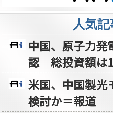
人気記
中国、原子力発
認 総投資額は1
米国、中国製光
検討か＝報道