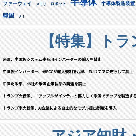
半導体
ファーウェイ
半導体製造装置
ロボット
メモリ
韓国
ＡＩ
【特集】トラン
米国、中国製システム連系用インバーターの輸入を禁止
中国製インバーター、米FCCが輸入規制を起草 EUはすでに先行して禁止
中国財政部、46社の米国企業製品の調達を禁止
トランプ大統領、「アップルがインテルと協力して米国でチップを製造す
トランプ米大統領、AI企業による自主的なモデル提出制度を導入
アジア知財