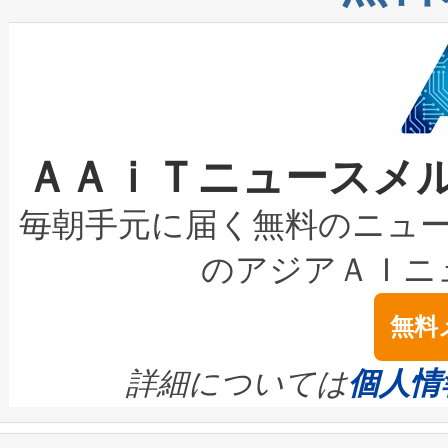
したAvia 2は、1,000メ
る電力網に大きな負担をかけ
設備整備および立ち上げ調整
狭視野のFOVを切り替えるこ
事業者の負担軽減という課題
加組織は、Enzeneのバイオ
ケーブル、枝などの細かな対
系統連系を迅速にし、ピーク需
選定された製品について、自
なレーザースポットにより、高
限を超えて利用可能な電力容量
取得できる可能性もあります。
ＡＡｉＴニュースメ
な環境下でも豊かなディテー
持できるよう貢献します。こ
設には、3億～4億ドルかかるこ
キロメートル範囲を検出 Livox Unveil
ービスレベル契約（SLA）違
最高経営責任者（CEO）であるHi
毎朝手元に届く無料のニュ
LiDAR for Inspections, Transpor
テリー性能の劣化によるダウ
す。「当社のfully-connected c
のアジアＡＩニ
は1535 nmレーザーを搭載
念は、現在データセンターが
ームを利用すれば、6,000万～
無料
イズの小径化を実現すること
ます。 Voltaiq provides a comple
きます。この効率性は、フェ
す。ノーマルモードでは、Avia
quality and reliability for AI da
詳細については
個人情
BESS stack to ensure battery qual
ートル先まで検出でき、これは