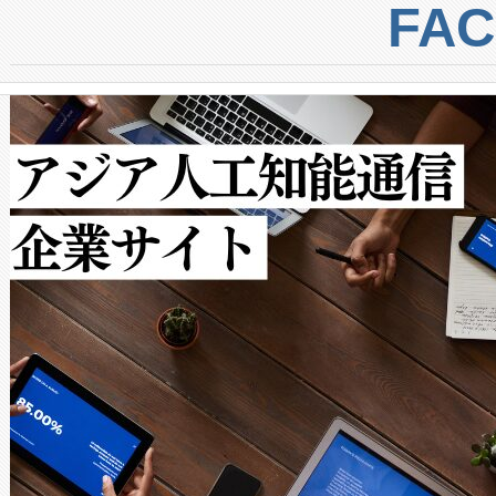
centers. Voltaiqは、a
トに対して約600メートルに
FA
からシステム統合、試運転、
では、反射率10％のターゲッ
クルの各段階のデータを監視
で向上し、最大検知距離は1,0
[…]
ットだけで最大1キロメートル
ルの変電所周囲を監視でき、
作業と点群処理を簡素化できま
Avia 2は、2種類のFOVオ
× 80°のノーマルモード、長距離
ードを切り替えて使用するこ
ることなく、単一のデバイス
うにします。遠距離まで届く