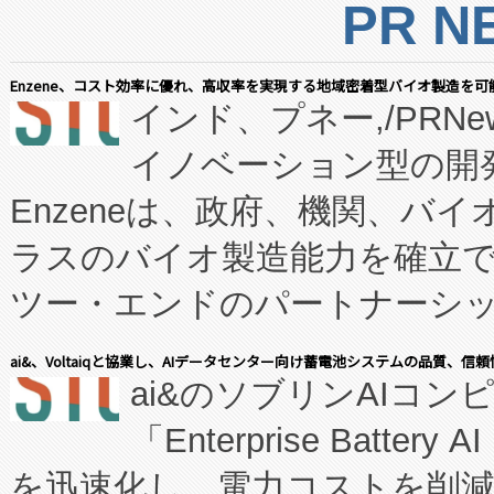
PR N
Enzene、コスト効率に優れ、高収率を実現する地域密着型バイオ製造を可
インド、プネー,/PRNe
イノベーション型の開発
Enzeneは、政府、機関、バ
ラスのバイオ製造能力を確立
ツー・エンドのパートナーシッ
表しました。 同社の実績あるEnzeneX®
ai&、Voltaiqと協業し、AIデータセンター向け蓄電池システムの品質、信
ai&のソブリンAIコンピ
manufacturing™ (FC
「Enterprise Batte
たNeXは、バイオ医薬品製造
を迅速化し、電力コストを削
従来のフェッドバッチ施設の