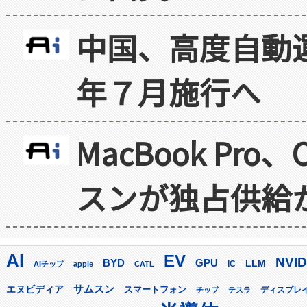
中国、高度自動
年７月施行へ
MacBook Pr
スンが独占供給
AI
EV
NVID
GPU
BYD
LLM
AIチップ
apple
CATL
IC
サムスン
エヌビディア
スマートフォン
ディスプレ
チップ
テスラ