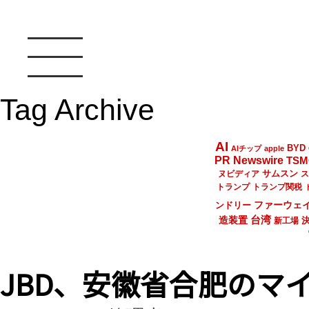
Tag Archive
AI
BYD
AIチップ
apple
PR Newswire
TSM
サムスン
ヌビディア
ス
トランプ
トランプ関税
ファーウェ
ンドリー
台湾
造装置
新工場
JBD、安徽省合肥のマ