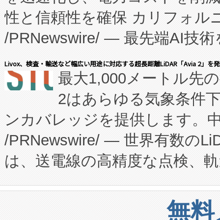
性と信頼性を確保 カリフォルニア
に、患者やサプライチェーン
/PRNewswire/ — 最先端
キー方式で拡張性が高く、持
会社エーアイ・アンド：本社横
す。FCCM‑を活用した現地
Livox、検査・輸送など幅広い用途に対応する超長距離LiDAR「Avia 2」を
最大1,000メートル先
President原信平）と、エ
患者にとっての費用負担を大幅
2はあらゆる気象条件
ードするVoltaiqは、日本に
のアクセスを大幅に拡大することができ
ンカバレッジを提供します。中国
ーエネルギー貯蔵システム（B
Fully-Connected Continuous M
/PRNewswire/ — 世界有数の
た。 Voltaiq独自のAI搭
プログラムには、施設設計・内装
は、送電線の高精度な点検、軌
定、統合、導入、運用に至る
に関する技術移転および知的財産
や穀物倉庫におけるバルク材の
安全性を追跡し、確保する事を
構造化トレーニングカリキュ
リューション「Avia 2」を発
増加しているデータセンター
上げおよび商用化段階におけ
無料