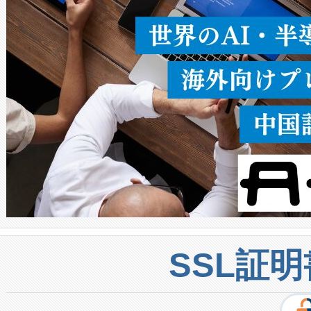
密度なスキャ
[…]
SSL証