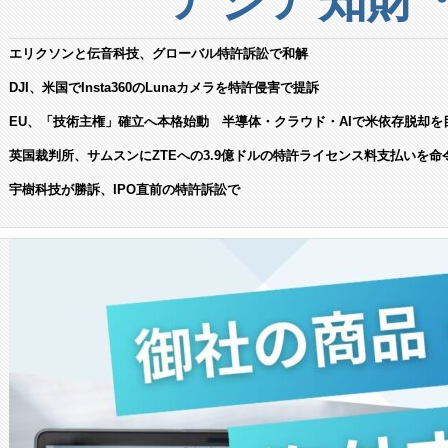
エリクソンと伝音科技、グローバル特許訴訟で和解
DJI、米国でInsta360のLunaカメラを特許侵害で提訴
EU、「技術主権」確立へ本格始動 半導体・クラウド・AIで米依存脱却を
英国裁判所、サムスンにZTEへの3.9億ドルの特許ライセンス料支払いを命
宇樹科技が勝訴、IPO直前の特許訴訟で