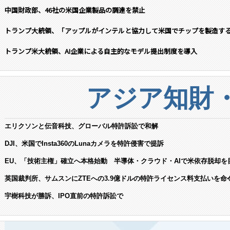
中国財政部、46社の米国企業製品の調達を禁止
トランプ大統領、「アップルがインテルと協力して米国でチップを製造す
トランプ米大統領、AI企業による自主的なモデル提出制度を導入
アジア知財
エリクソンと伝音科技、グローバル特許訴訟で和解
DJI、米国でInsta360のLunaカメラを特許侵害で提訴
EU、「技術主権」確立へ本格始動 半導体・クラウド・AIで米依存脱却を
英国裁判所、サムスンにZTEへの3.9億ドルの特許ライセンス料支払いを命
宇樹科技が勝訴、IPO直前の特許訴訟で