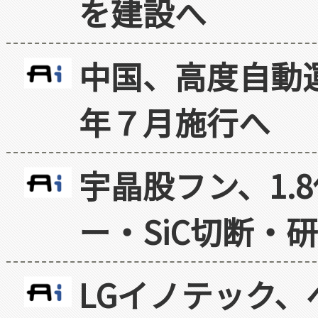
を建設へ
中国、高度自動
年７月施行へ
宇晶股フン、1.
ー・SiC切断・
LGイノテック、