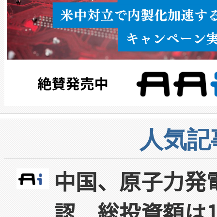
人気記
中国、原子力発
認 総投資額は1