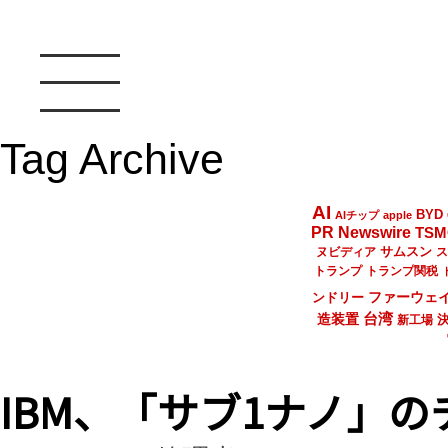
Tag Archive
AI
BYD
AIチップ
apple
PR Newswire
TSM
サムスン
ヌビディア
ス
トランプ
トランプ関税
ファーウェ
ンドリー
台湾
造装置
新工場
IBM、「サブ1ナノ」