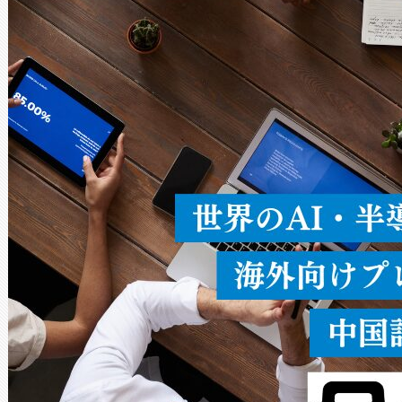
Avia 2は、2種類のFOVオ
× 80°のノーマルモード、長距離
ードを切り替えて使用するこ
ることなく、単一のデバイス
うにします。遠距離まで届く
密度なスキャ
[…]