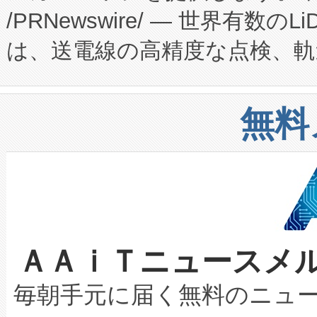
/PRNewswire/ — 世界有数の
た。 Voltaiq独自のAI搭
プログラムには、施設設計・内装
は、送電線の高精度な点検、軌
定、統合、導入、運用に至る
に関する技術移転および知的財産
や穀物倉庫におけるバルク材の
安全性を追跡し、確保する事を
構造化トレーニングカリキュ
リューション「Avia 2」を発
増加しているデータセンター
上げおよび商用化段階におけ
無料
したAvia 2は、1,000メ
る電力網に大きな負担をかけ
設備整備および立ち上げ調整
狭視野のFOVを切り替えるこ
事業者の負担軽減という課題
加組織は、Enzeneのバイオ
ケーブル、枝などの細かな対
系統連系を迅速にし、ピーク需
選定された製品について、自
なレーザースポットにより、高
限を超えて利用可能な電力容量
取得できる可能性もあります。
ＡＡｉＴニュースメ
な環境下でも豊かなディテー
持できるよう貢献します。こ
設には、3億～4億ドルかかるこ
キロメートル範囲を検出 Livox Unveil
ービスレベル契約（SLA）違
最高経営責任者（CEO）であるHi
毎朝手元に届く無料のニュ
LiDAR for Inspections, Transpor