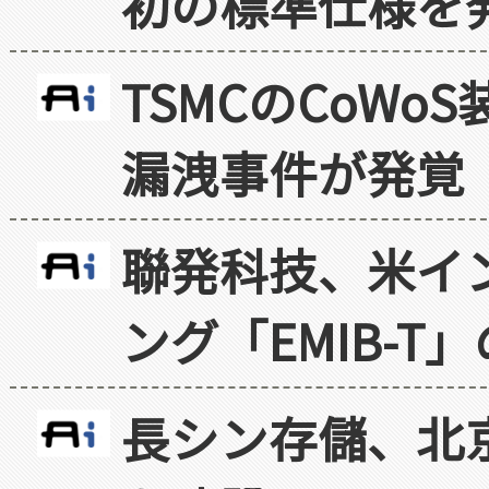
初の標準仕様を
TSMCのCoW
漏洩事件が発覚
聯発科技、米イ
ング「EMIB-T
長シン存儲、北京