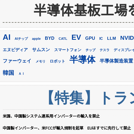
半導体基板工場
AI
EV
NVID
GPU
BYD
LLM
AIチップ
apple
CATL
IC
サムスン
エヌビディア
スマートフォン
ディスプレ
チップ
テスラ
半導体
ファーウェイ
半導体製造装置
ロボット
メモリ
韓国
ＡＩ
【特集】トラン
米国、中国製システム連系用インバーターの輸入を禁止
中国製インバーター、米FCCが輸入規制を起草 EUはすでに先行して禁止