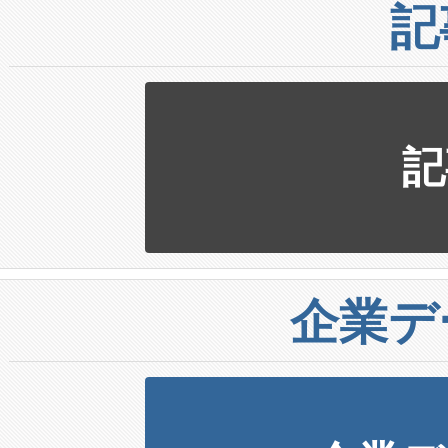
記
記
企業デ