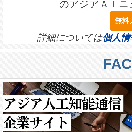
テリー性能の劣化によるダウ
す。「当社のfully-connected c
のアジアＡＩニ
は1535 nmレーザーを搭載
念は、現在データセンターが
ームを利用すれば、6,000万～
無料
イズの小径化を実現すること
ます。 Voltaiq provides a comple
きます。この効率性は、フェ
す。ノーマルモードでは、Avia
quality and reliability for AI da
詳細については
個人情
BESS stack to ensure battery qual
ートル先まで検出でき、これは
centers. Voltaiqは、a
トに対して約600メートルに
FA
からシステム統合、試運転、
では、反射率10％のターゲッ
クルの各段階のデータを監視
で向上し、最大検知距離は1,0
[…]
ットだけで最大1キロメートル
ルの変電所周囲を監視でき、
作業と点群処理を簡素化できま