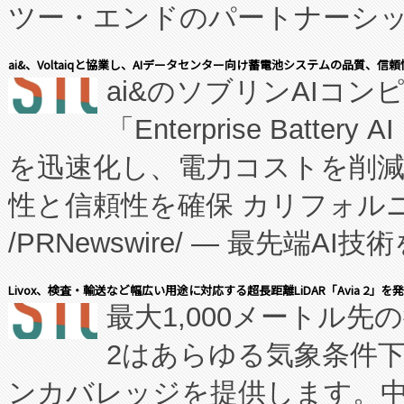
ツー・エンドのパートナーシッ
表しました。 同社の実績あるEnzeneX®
ai&、Voltaiqと協業し、AIデータセンター向け蓄電池システムの品質、信
ai&のソブリンAIコンピ
manufacturing™ (FC
「Enterprise Batte
たNeXは、バイオ医薬品製造
を迅速化し、電力コストを削
従来のフェッドバッチ施設の
性と信頼性を確保 カリフォルニア
に、患者やサプライチェーン
/PRNewswire/ — 最先端
キー方式で拡張性が高く、持
会社エーアイ・アンド：本社横
す。FCCM‑を活用した現地
Livox、検査・輸送など幅広い用途に対応する超長距離LiDAR「Avia 2」を
最大1,000メートル先
President原信平）と、エ
患者にとっての費用負担を大幅
2はあらゆる気象条件
ードするVoltaiqは、日本に
のアクセスを大幅に拡大することができ
ンカバレッジを提供します。中国
ーエネルギー貯蔵システム（B
Fully-Connected Continuous M