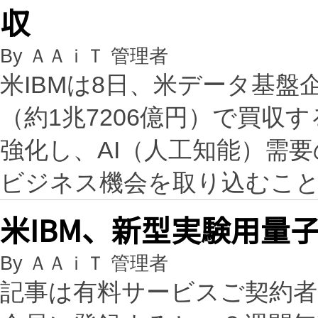
収
By ＡＡｉＴ 管理者
米IBMは8日、米データ基盤企業
（約1兆7206億円）で買収
強化し、AI（人工知能）需
ビジネス機会を取り込むこ
米IBM、新型実験用量子
By ＡＡｉＴ 管理者
記事は有料サービスご契約