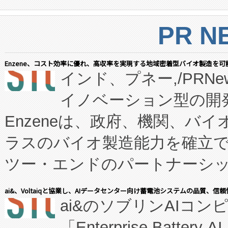
PR N
Enzene、コスト効率に優れ、高収率を実現する地域密着型バイオ製造を可
インド、プネー,/PRNe
イノベーション型の開発
Enzeneは、政府、機関、バ
ラスのバイオ製造能力を確立
ツー・エンドのパートナーシッ
表しました。 同社の実績あるEnzeneX®
ai&、Voltaiqと協業し、AIデータセンター向け蓄電池システムの品質、信
ai&のソブリンAIコンピ
manufacturing™ (FC
「Enterprise Batte