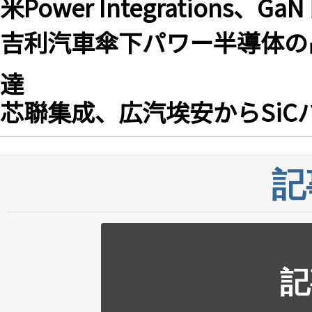
米Power Integrations
吉利汽車傘下パワー半導体の
達
芯聯集成、広汽埃安からSi
記
記