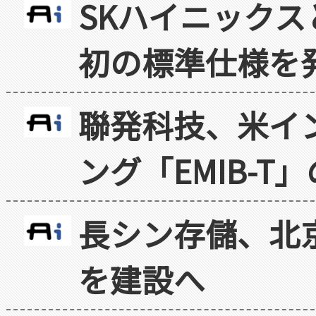
SKハイニックス
初の標準仕様を
聯発科技、米イ
ング「EMIB-T
長シン存儲、北京
を建設へ