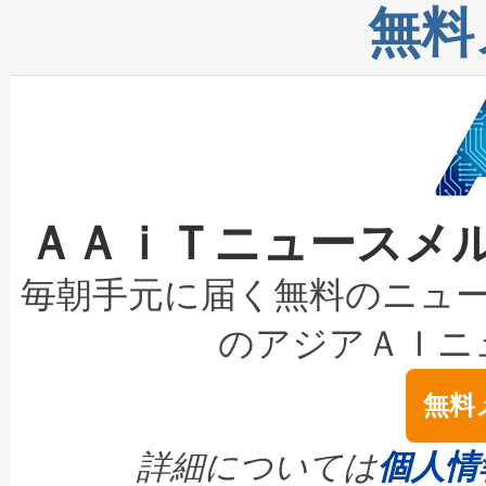
リューション「Avia 2」を発
増加しているデータセンター
上げおよび商用化段階におけ
無料
したAvia 2は、1,000メ
る電力網に大きな負担をかけ
設備整備および立ち上げ調整
狭視野のFOVを切り替えるこ
事業者の負担軽減という課題
加組織は、Enzeneのバイオ
ケーブル、枝などの細かな対
系統連系を迅速にし、ピーク需
選定された製品について、自
なレーザースポットにより、高
限を超えて利用可能な電力容量
取得できる可能性もあります。
ＡＡｉＴニュースメ
な環境下でも豊かなディテー
持できるよう貢献します。こ
設には、3億～4億ドルかかるこ
キロメートル範囲を検出 Livox Unveil
ービスレベル契約（SLA）違
最高経営責任者（CEO）であるHi
毎朝手元に届く無料のニュ
LiDAR for Inspections, Transpor
テリー性能の劣化によるダウ
す。「当社のfully-connected c
のアジアＡＩニ
は1535 nmレーザーを搭載
念は、現在データセンターが
ームを利用すれば、6,000万～
無料
イズの小径化を実現すること
ます。 Voltaiq provides a comple
きます。この効率性は、フェ
す。ノーマルモードでは、Avia
quality and reliability for AI da
詳細については
個人情