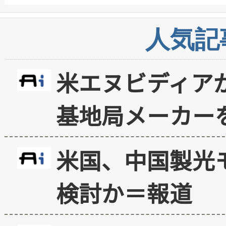
人気記
米エヌビディア
基地局メーカー
米国、中国製光
検討か＝報道