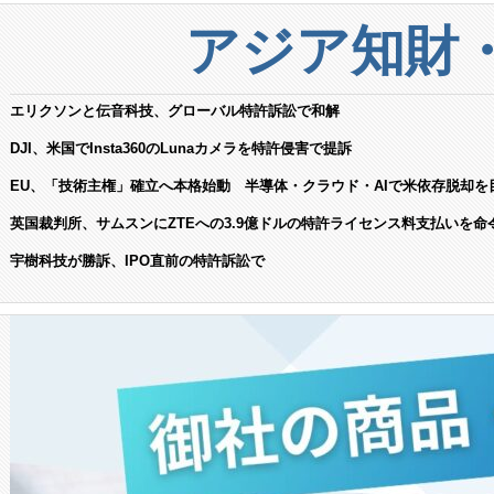
アジア知財
エリクソンと伝音科技、グローバル特許訴訟で和解
DJI、米国でInsta360のLunaカメラを特許侵害で提訴
EU、「技術主権」確立へ本格始動 半導体・クラウド・AIで米依存脱却を
英国裁判所、サムスンにZTEへの3.9億ドルの特許ライセンス料支払いを命
宇樹科技が勝訴、IPO直前の特許訴訟で