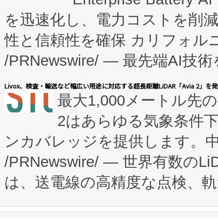
たNeXは、バイオ医薬品製造
を迅速化し、電力コストを削
従来のフェッドバッチ施設の
性と信頼性を確保 カリフォルニア
に、患者やサプライチェーン
/PRNewswire/ — 最先端
キー方式で拡張性が高く、持
会社エーアイ・アンド：本社横
す。FCCM‑を活用した現地
Livox、検査・輸送など幅広い用途に対応する超長距離LiDAR「Avia 2」を
最大1,000メートル先
President原信平）と、エ
患者にとっての費用負担を大幅
2はあらゆる気象条件
ードするVoltaiqは、日本に
のアクセスを大幅に拡大することができ
ンカバレッジを提供します。中国
ーエネルギー貯蔵システム（B
Fully-Connected Continuous M
/PRNewswire/ — 世界有数の
た。 Voltaiq独自のAI搭
プログラムには、施設設計・内装
は、送電線の高精度な点検、軌
定、統合、導入、運用に至る
に関する技術移転および知的財産
や穀物倉庫におけるバルク材の
安全性を追跡し、確保する事を
構造化トレーニングカリキュ