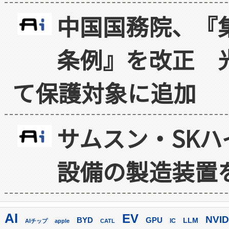
中国国務院、『
条例』を改正 
て保護対象に追加
サムスン・SK
設備の製造装置
AI
EV
NVID
GPU
BYD
LLM
AIチップ
apple
CATL
IC