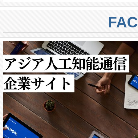
BESS stack to ensure battery qual
ートル先まで検出でき、これは
centers. Voltaiqは、a
トに対して約600メートルに
FA
からシステム統合、試運転、
では、反射率10％のターゲッ
クルの各段階のデータを監視
で向上し、最大検知距離は1,0
[…]
ットだけで最大1キロメートル
ルの変電所周囲を監視でき、
作業と点群処理を簡素化できま
Avia 2は、2種類のFOVオ
× 80°のノーマルモード、長距離
ードを切り替えて使用するこ
ることなく、単一のデバイス