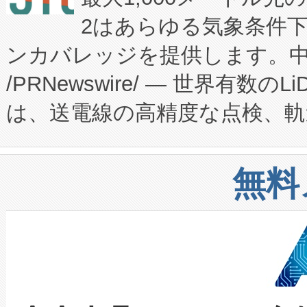
患者にとっての費用負担を大幅
2はあらゆる気象条件
ードするVoltaiqは、日本に
のアクセスを大幅に拡大することができ
ンカバレッジを提供します。中国
ーエネルギー貯蔵システム（B
Fully-Connected Continuous M
/PRNewswire/ — 世界有数の
た。 Voltaiq独自のAI搭
プログラムには、施設設計・内装
は、送電線の高精度な点検、軌
定、統合、導入、運用に至る
に関する技術移転および知的財産
や穀物倉庫におけるバルク材の
安全性を追跡し、確保する事を
構造化トレーニングカリキュ
リューション「Avia 2」を発
増加しているデータセンター
上げおよび商用化段階におけ
無料
したAvia 2は、1,000メ
る電力網に大きな負担をかけ
設備整備および立ち上げ調整
狭視野のFOVを切り替えるこ
事業者の負担軽減という課題
加組織は、Enzeneのバイオ
ケーブル、枝などの細かな対
系統連系を迅速にし、ピーク需
選定された製品について、自
なレーザースポットにより、高
限を超えて利用可能な電力容量
取得できる可能性もあります。