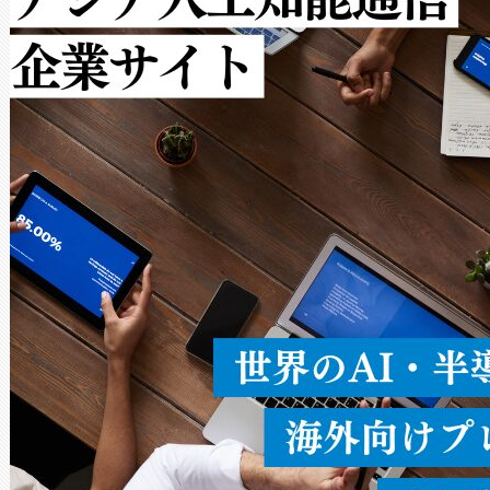
ルの変電所周囲を監視でき、
作業と点群処理を簡素化できま
Avia 2は、2種類のFOVオ
× 80°のノーマルモード、長距離
ードを切り替えて使用するこ
ることなく、単一のデバイス
うにします。遠距離まで届く
密度なスキャ
[…]