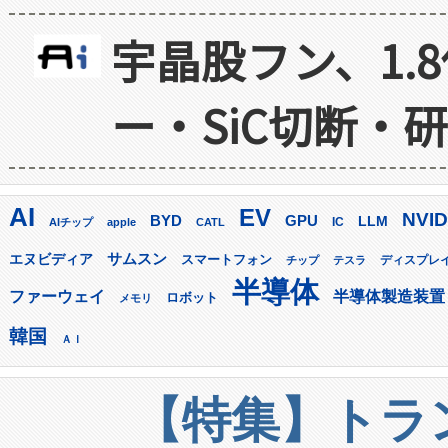
宇晶股フン、1.
ー・SiC切断・
AI
EV
NVID
GPU
BYD
LLM
AIチップ
apple
CATL
IC
サムスン
エヌビディア
スマートフォン
ディスプレ
チップ
テスラ
半導体
ファーウェイ
半導体製造装置
ロボット
メモリ
韓国
ＡＩ
【特集】トラン