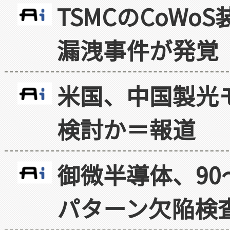
TSMCのCoW
漏洩事件が発覚
米国、中国製光
検討か＝報道
御微半導体、90
パターン欠陥検