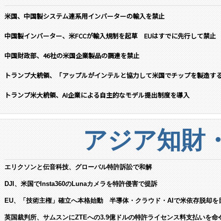
米国、中国製システム連系用インバーターの輸入を禁止
中国製インバーター、米FCCが輸入規制を起草 EUはすでに先行して禁止
中国財政部、46社の米国企業製品の調達を禁止
トランプ大統領、「アップルがインテルと協力して米国でチップを製造す
トランプ米大統領、AI企業による自主的なモデル提出制度を導入
アジア知財
エリクソンと伝音科技、グローバル特許訴訟で和解
DJI、米国でInsta360のLunaカメラを特許侵害で提訴
EU、「技術主権」確立へ本格始動 半導体・クラウド・AIで米依存脱却を
英国裁判所、サムスンにZTEへの3.9億ドルの特許ライセンス料支払いを命