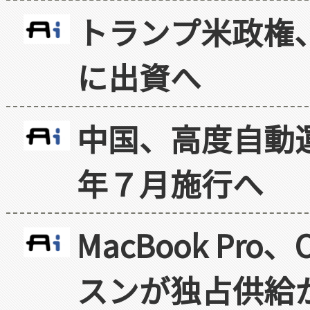
トランプ米政権
に出資へ
中国、高度自動
年７月施行へ
MacBook Pr
スンが独占供給