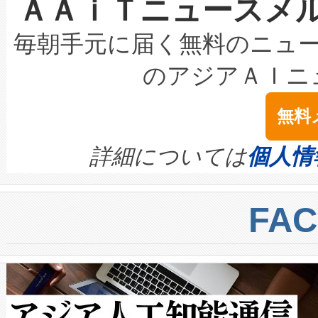
ＡＡｉＴニュースメ
な環境下でも豊かなディテー
持できるよう貢献します。こ
設には、3億～4億ドルかかるこ
キロメートル範囲を検出 Livox Unveil
ービスレベル契約（SLA）違
最高経営責任者（CEO）であるHi
毎朝手元に届く無料のニュ
LiDAR for Inspections, Transpor
テリー性能の劣化によるダウ
す。「当社のfully-connected c
のアジアＡＩニ
は1535 nmレーザーを搭載
念は、現在データセンターが
ームを利用すれば、6,000万～
無料
イズの小径化を実現すること
ます。 Voltaiq provides a comple
きます。この効率性は、フェ
す。ノーマルモードでは、Avia
quality and reliability for AI da
詳細については
個人情
BESS stack to ensure battery qual
ートル先まで検出でき、これは
centers. Voltaiqは、a
トに対して約600メートルに
FA
からシステム統合、試運転、
では、反射率10％のターゲッ
クルの各段階のデータを監視
で向上し、最大検知距離は1,0
[…]
ットだけで最大1キロメートル