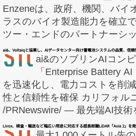
Enzeneは、政府、機関、バ
ラスのバイオ製造能力を確立
ツー・エンドのパートナーシッ
表しました。 同社の実績あるEnzeneX®
ai&、Voltaiqと協業し、AIデータセンター向け蓄電池システムの品質、信
ai&のソブリンAIコンピ
manufacturing™ (FC
「Enterprise Batte
たNeXは、バイオ医薬品製造
を迅速化し、電力コストを削
従来のフェッドバッチ施設の
性と信頼性を確保 カリフォルニア
に、患者やサプライチェーン
/PRNewswire/ — 最先端
キー方式で拡張性が高く、持
会社エーアイ・アンド：本社横
す。FCCM‑を活用した現地
Livox、検査・輸送など幅広い用途に対応する超長距離LiDAR「Avia 2」を
最大1,000メートル先
President原信平）と、エ