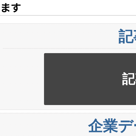
ます
記
記
企業デ