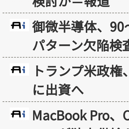
検討か＝報道
御微半導体、90
パターン欠陥検
トランプ米政権
に出資へ
MacBook Pr