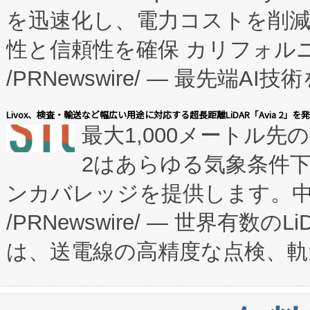
を迅速化し、電力コストを削
従来のフェッドバッチ施設の
性と信頼性を確保 カリフォルニア
に、患者やサプライチェーン
/PRNewswire/ — 最先端
キー方式で拡張性が高く、持
会社エーアイ・アンド：本社横
す。FCCM‑を活用した現地
Livox、検査・輸送など幅広い用途に対応する超長距離LiDAR「Avia 2」を
最大1,000メートル先
President原信平）と、エ
患者にとっての費用負担を大幅
2はあらゆる気象条件
ードするVoltaiqは、日本に
のアクセスを大幅に拡大することができ
ンカバレッジを提供します。中国
ーエネルギー貯蔵システム（B
Fully-Connected Continuous M
/PRNewswire/ — 世界有数の
た。 Voltaiq独自のAI搭
プログラムには、施設設計・内装
は、送電線の高精度な点検、軌
定、統合、導入、運用に至る
に関する技術移転および知的財産
や穀物倉庫におけるバルク材の
安全性を追跡し、確保する事を
構造化トレーニングカリキュ
リューション「Avia 2」を発