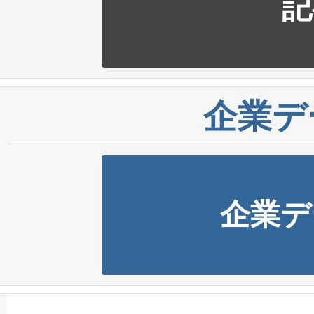
記
企業デ
企業デ