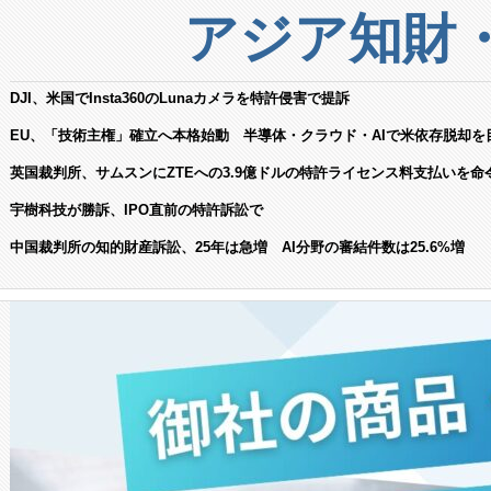
アジア知財
DJI、米国でInsta360のLunaカメラを特許侵害で提訴
EU、「技術主権」確立へ本格始動 半導体・クラウド・AIで米依存脱却を
英国裁判所、サムスンにZTEへの3.9億ドルの特許ライセンス料支払いを命
宇樹科技が勝訴、IPO直前の特許訴訟で
中国裁判所の知的財産訴訟、25年は急増 AI分野の審結件数は25.6%増