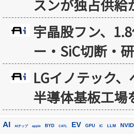
スンが独占供給
宇晶股フン、1.
ー・SiC切断・
LGイノテック、
半導体基板工場
AI
EV
NVID
GPU
BYD
LLM
AIチップ
apple
CATL
IC