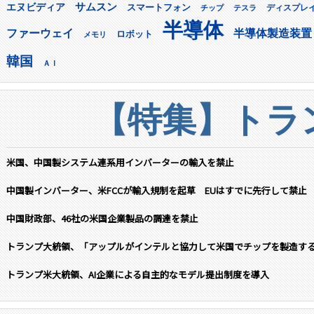
サムスン
エヌビディア
スマートフォン
ディスプレ
チップ
テスラ
半導体
ファーウェイ
半導体製造装置
ロボット
メモリ
韓国
ＡＩ
【特集】トラン
米国、中国製システム連系用インバーターの輸入を禁止
中国製インバーター、米FCCが輸入規制を起草 EUはすでに先行して禁止
中国財政部、46社の米国企業製品の調達を禁止
トランプ大統領、「アップルがインテルと協力して米国でチップを製造す
トランプ米大統領、AI企業による自主的なモデル提出制度を導入