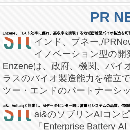
PR N
Enzene、コスト効率に優れ、高収率を実現する地域密着型バイオ製造を可
インド、プネー,/PRNe
イノベーション型の開発
Enzeneは、政府、機関、バ
ラスのバイオ製造能力を確立
ツー・エンドのパートナーシッ
表しました。 同社の実績あるEnzeneX®
ai&、Voltaiqと協業し、AIデータセンター向け蓄電池システムの品質、信
ai&のソブリンAIコンピ
manufacturing™ (FC
「Enterprise Batte
たNeXは、バイオ医薬品製造