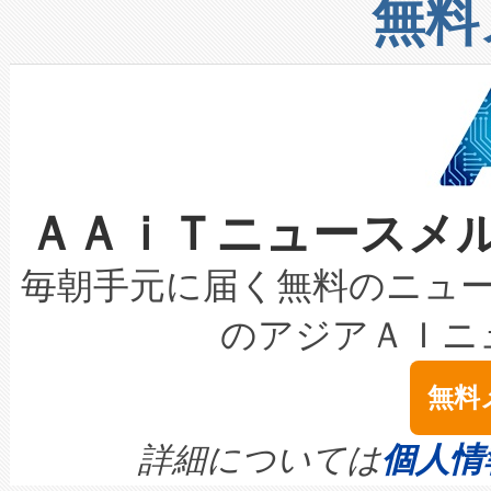
増加しているデータセンター
上げおよび商用化段階におけ
無料
したAvia 2は、1,000メ
る電力網に大きな負担をかけ
設備整備および立ち上げ調整
狭視野のFOVを切り替えるこ
事業者の負担軽減という課題
加組織は、Enzeneのバイオ
ケーブル、枝などの細かな対
系統連系を迅速にし、ピーク需
選定された製品について、自
なレーザースポットにより、高
限を超えて利用可能な電力容量
取得できる可能性もあります。
ＡＡｉＴニュースメ
な環境下でも豊かなディテー
持できるよう貢献します。こ
設には、3億～4億ドルかかるこ
キロメートル範囲を検出 Livox Unveil
ービスレベル契約（SLA）違
最高経営責任者（CEO）であるHi
毎朝手元に届く無料のニュ
LiDAR for Inspections, Transpor
テリー性能の劣化によるダウ
す。「当社のfully-connected c
のアジアＡＩニ
は1535 nmレーザーを搭載
念は、現在データセンターが
ームを利用すれば、6,000万～
無料
イズの小径化を実現すること
ます。 Voltaiq provides a comple
きます。この効率性は、フェ
す。ノーマルモードでは、Avia
quality and reliability for AI da
詳細については
個人情