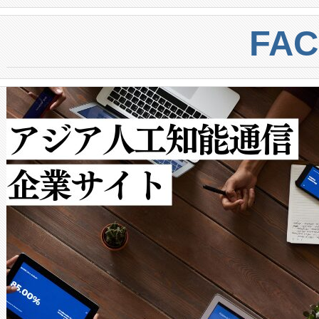
BESS stack to ensure battery qual
ートル先まで検出でき、これは
centers. Voltaiqは、a
トに対して約600メートルに
FA
からシステム統合、試運転、
では、反射率10％のターゲッ
クルの各段階のデータを監視
で向上し、最大検知距離は1,0
[…]
ットだけで最大1キロメートル
ルの変電所周囲を監視でき、
作業と点群処理を簡素化できま
Avia 2は、2種類のFOVオ
× 80°のノーマルモード、長距離
ードを切り替えて使用するこ
ることなく、単一のデバイス