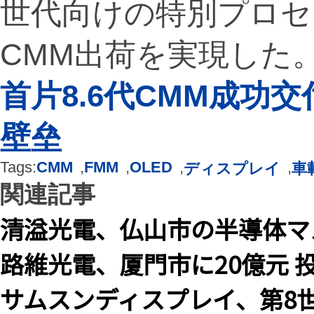
世代向けの特別プロセ
CMM出荷を実現した
首片8.6代CMM成功
壁垒
Tags:
CMM
,
FMM
,
OLED
,
,
ディスプレイ
車
関連記事
清溢光電、仏山市の半導体マ
路維光電、厦門市に20億元 
サムスンディスプレイ、第8世