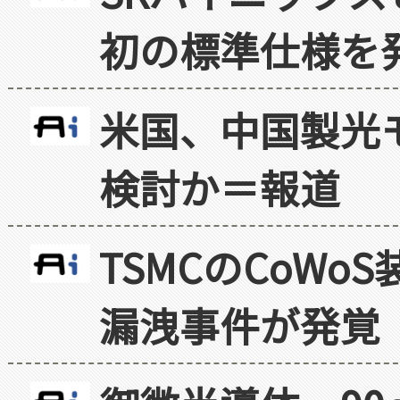
初の標準仕様を
米国、中国製光
検討か＝報道
TSMCのCoW
漏洩事件が発覚