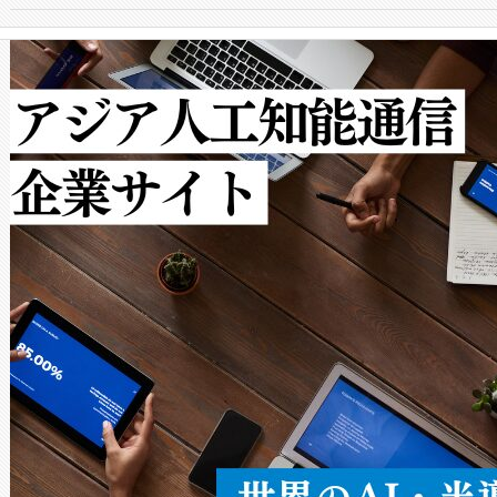
からシステム統合、試運転、
では、反射率10％のターゲッ
クルの各段階のデータを監視
で向上し、最大検知距離は1,0
[…]
ットだけで最大1キロメートル
ルの変電所周囲を監視でき、
作業と点群処理を簡素化できま
Avia 2は、2種類のFOVオ
× 80°のノーマルモード、長距離
ードを切り替えて使用するこ
ることなく、単一のデバイス
うにします。遠距離まで届く
密度なスキャ
[…]