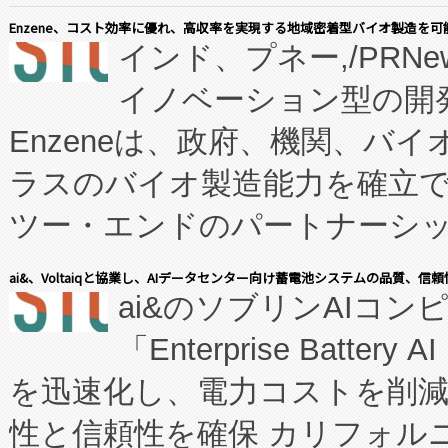
Enzene、コスト効率に優れ、高収率を実現する地域密着型バイオ製造を可
インド、プネー,/PRNe
イノベーション型の開発
Enzeneは、政府、機関、バ
ラスのバイオ製造能力を確立
ツー・エンドのパートナーシッ
表しました。 同社の実績あるEnzeneX®
ai&、Voltaiqと協業し、AIデータセンター向け蓄電池システムの品質、信
ai&のソブリンAIコンピ
manufacturing™ (FC
「Enterprise Batte
たNeXは、バイオ医薬品製造
を迅速化し、電力コストを削
従来のフェッドバッチ施設の
性と信頼性を確保 カリフォルニア
に、患者やサプライチェーン