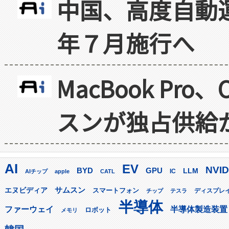
中国、高度自動
年７月施行へ
MacBook Pr
スンが独占供給
AI
EV
NVID
GPU
BYD
LLM
AIチップ
apple
CATL
IC
サムスン
エヌビディア
スマートフォン
ディスプレ
チップ
テスラ
半導体
ファーウェイ
半導体製造装置
ロボット
メモリ