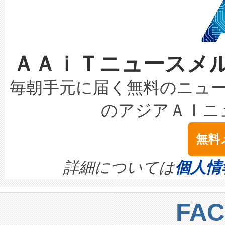
加組織は、Enzeneのバイオ
ケーブル、枝などの細かな対
系統連系を迅速にし、ピーク需
選定された製品について、自
なレーザースポットにより、高
限を超えて利用可能な電力容量
取得できる可能性もあります。
ＡＡｉＴニュースメ
な環境下でも豊かなディテー
持できるよう貢献します。こ
設には、3億～4億ドルかかるこ
キロメートル範囲を検出 Livox Unveil
ービスレベル契約（SLA）違
最高経営責任者（CEO）であるHi
毎朝手元に届く無料のニュ
LiDAR for Inspections, Transpor
テリー性能の劣化によるダウ
す。「当社のfully-connected c
のアジアＡＩニ
は1535 nmレーザーを搭載
念は、現在データセンターが
ームを利用すれば、6,000万～
無料
イズの小径化を実現すること
ます。 Voltaiq provides a comple
きます。この効率性は、フェ
す。ノーマルモードでは、Avia
quality and reliability for AI da
詳細については
個人情
BESS stack to ensure battery qual
ートル先まで検出でき、これは
centers. Voltaiqは、a
トに対して約600メートルに
FA