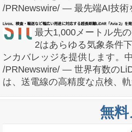
/PRNewswire/ — 最先端
キー方式で拡張性が高く、持
会社エーアイ・アンド：本社横
す。FCCM‑を活用した現地
Livox、検査・輸送など幅広い用途に対応する超長距離LiDAR「Avia 2」を
最大1,000メートル先
President原信平）と、エ
患者にとっての費用負担を大幅
2はあらゆる気象条件
ードするVoltaiqは、日本に
のアクセスを大幅に拡大することができ
ンカバレッジを提供します。中国
ーエネルギー貯蔵システム（B
Fully-Connected Continuous M
/PRNewswire/ — 世界有数の
た。 Voltaiq独自のAI搭
プログラムには、施設設計・内装
は、送電線の高精度な点検、軌
定、統合、導入、運用に至る
に関する技術移転および知的財産
や穀物倉庫におけるバルク材の
安全性を追跡し、確保する事を
構造化トレーニングカリキュ
リューション「Avia 2」を発
増加しているデータセンター
上げおよび商用化段階におけ
無料
したAvia 2は、1,000メ
る電力網に大きな負担をかけ
設備整備および立ち上げ調整
狭視野のFOVを切り替えるこ
事業者の負担軽減という課題