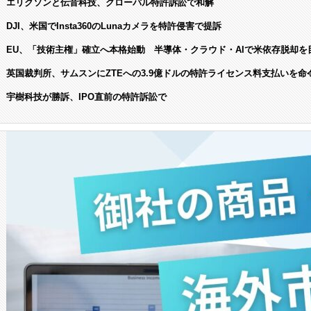
エリクソンと伝音科技、グローバル特許訴訟で和解
DJI、米国でInsta360のLunaカメラを特許侵害で提訴
EU、「技術主権」確立へ本格始動 半導体・クラウド・AIで米依存脱却を
英国裁判所、サムスンにZTEへの3.9億ドルの特許ライセンス料支払いを命
宇樹科技が勝訴、IPO直前の特許訴訟で