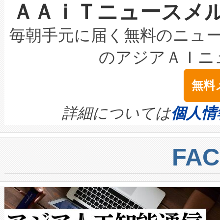
ＡＡｉＴニュースメ
な環境下でも豊かなディテー
持できるよう貢献します。こ
設には、3億～4億ドルかかるこ
キロメートル範囲を検出 Livox Unveil
ービスレベル契約（SLA）違
最高経営責任者（CEO）であるHi
毎朝手元に届く無料のニュ
LiDAR for Inspections, Transpor
テリー性能の劣化によるダウ
す。「当社のfully-connected c
のアジアＡＩニ
は1535 nmレーザーを搭載
念は、現在データセンターが
ームを利用すれば、6,000万～
無料
イズの小径化を実現すること
ます。 Voltaiq provides a comple
きます。この効率性は、フェ
す。ノーマルモードでは、Avia
quality and reliability for AI da
詳細については
個人情
BESS stack to ensure battery qual
ートル先まで検出でき、これは
centers. Voltaiqは、a
トに対して約600メートルに
FA
からシステム統合、試運転、
では、反射率10％のターゲッ
クルの各段階のデータを監視
で向上し、最大検知距離は1,0
[…]
ットだけで最大1キロメートル