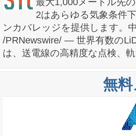
最大1,000メートル先
President原信平）と、エ
患者にとっての費用負担を大幅
2はあらゆる気象条件
ードするVoltaiqは、日本に
のアクセスを大幅に拡大することができ
ンカバレッジを提供します。中国
ーエネルギー貯蔵システム（B
Fully-Connected Continuous M
/PRNewswire/ — 世界有数の
た。 Voltaiq独自のAI搭
プログラムには、施設設計・内装
は、送電線の高精度な点検、軌
定、統合、導入、運用に至る
に関する技術移転および知的財産
や穀物倉庫におけるバルク材の
安全性を追跡し、確保する事を
構造化トレーニングカリキュ
リューション「Avia 2」を発
増加しているデータセンター
上げおよび商用化段階におけ
無料
したAvia 2は、1,000メ
る電力網に大きな負担をかけ
設備整備および立ち上げ調整
狭視野のFOVを切り替えるこ
事業者の負担軽減という課題
加組織は、Enzeneのバイオ
ケーブル、枝などの細かな対
系統連系を迅速にし、ピーク需
選定された製品について、自
なレーザースポットにより、高
限を超えて利用可能な電力容量
取得できる可能性もあります。