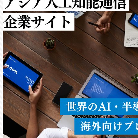
ルの変電所周囲を監視でき、
作業と点群処理を簡素化できま
Avia 2は、2種類のFOVオ
× 80°のノーマルモード、長距離
ードを切り替えて使用するこ
ることなく、単一のデバイス
うにします。遠距離まで届く
密度なスキャ
[…]