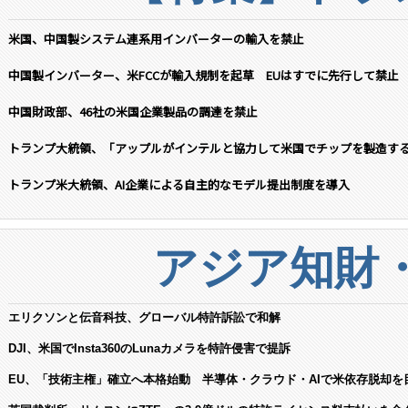
米国、中国製システム連系用インバーターの輸入を禁止
中国製インバーター、米FCCが輸入規制を起草 EUはすでに先行して禁止
中国財政部、46社の米国企業製品の調達を禁止
トランプ大統領、「アップルがインテルと協力して米国でチップを製造す
トランプ米大統領、AI企業による自主的なモデル提出制度を導入
アジア知財
エリクソンと伝音科技、グローバル特許訴訟で和解
DJI、米国でInsta360のLunaカメラを特許侵害で提訴
EU、「技術主権」確立へ本格始動 半導体・クラウド・AIで米依存脱却を