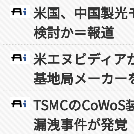
米国、中国製光
検討か＝報道
米エヌビディア
基地局メーカー
TSMCのCoW
漏洩事件が発覚