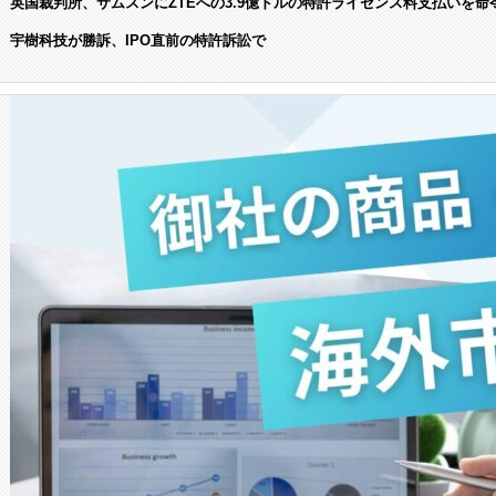
英国裁判所、サムスンにZTEへの3.9億ドルの特許ライセンス料支払いを命
宇樹科技が勝訴、IPO直前の特許訴訟で