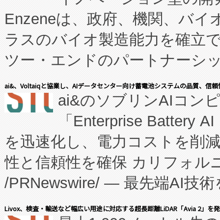
Enzeneは、政府、機関、バ
ラスのバイオ製造能力を確立
ツー・エンドのパートナーシッ
表しました。 同社の実績あるEnzeneX®
ai&、Voltaiqと協業し、AIデータセンター向け蓄電池システムの品質、信
ai&のソブリンAIコンピ
manufacturing™ (FC
「Enterprise Batte
たNeXは、バイオ医薬品製造
を迅速化し、電力コストを削
従来のフェッドバッチ施設の
性と信頼性を確保 カリフォルニア
に、患者やサプライチェーン
/PRNewswire/ — 最先端
キー方式で拡張性が高く、持
会社エーアイ・アンド：本社横
す。FCCM‑を活用した現地
Livox、検査・輸送など幅広い用途に対応する超長距離LiDAR「Avia 2」を