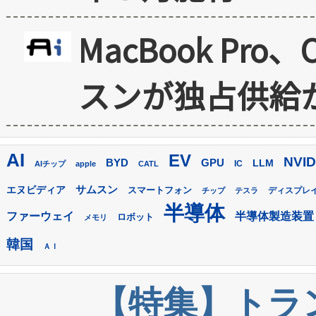
MacBook Pr
スンが独占供給
AI
EV
NVID
GPU
BYD
LLM
AIチップ
apple
CATL
IC
サムスン
エヌビディア
スマートフォン
ディスプレ
チップ
テスラ
半導体
ファーウェイ
半導体製造装置
ロボット
メモリ
韓国
ＡＩ
【特集】トラン