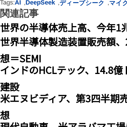
Tags:
AI
,
DeepSeek
,
,
ディープシーク
マイ
関連記事
世界の半導体売上高、今年1
世界半導体製造装置販売額、2
想＝SEMI
インドのHCLテック、14.8
建設
米エヌビディア、第3四半期売上
想
現代自動車、米アラバマ工場に