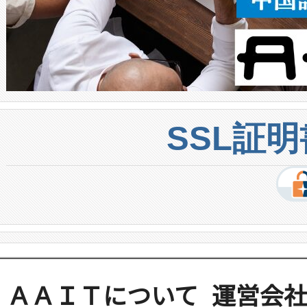
SSL証
ＡＡＩＴについて
運営会