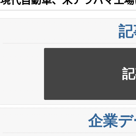
記
記
企業デ