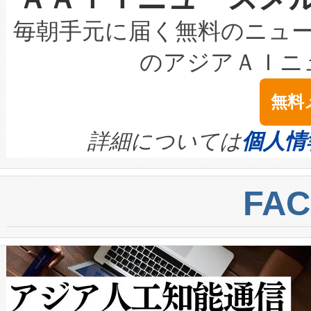
キロメートル範囲を検出 Livox Unveil
ービスレベル契約（SLA）違
最高経営責任者（CEO）であるHi
毎朝手元に届く無料のニュ
LiDAR for Inspections, Transpor
テリー性能の劣化によるダウ
す。「当社のfully-connected c
のアジアＡＩニ
は1535 nmレーザーを搭載
念は、現在データセンターが
ームを利用すれば、6,000万～
無料
イズの小径化を実現すること
ます。 Voltaiq provides a comple
きます。この効率性は、フェ
す。ノーマルモードでは、Avia
quality and reliability for AI da
詳細については
個人情
BESS stack to ensure battery qual
ートル先まで検出でき、これは
centers. Voltaiqは、a
トに対して約600メートルに
FA
からシステム統合、試運転、
では、反射率10％のターゲッ
クルの各段階のデータを監視
で向上し、最大検知距離は1,0
[…]
ットだけで最大1キロメートル