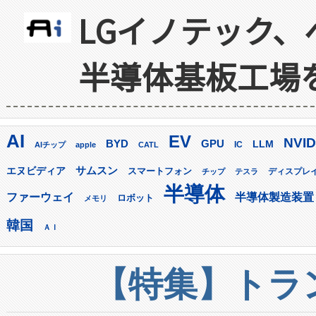
LGイノテック、
半導体基板工場
AI
EV
NVID
GPU
BYD
LLM
AIチップ
apple
CATL
IC
サムスン
エヌビディア
スマートフォン
ディスプレ
チップ
テスラ
半導体
ファーウェイ
半導体製造装置
ロボット
メモリ
韓国
ＡＩ
【特集】トラン