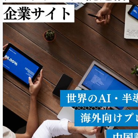
ルの変電所周囲を監視でき、
作業と点群処理を簡素化できま
Avia 2は、2種類のFOVオ
× 80°のノーマルモード、長距離
ードを切り替えて使用するこ
ることなく、単一のデバイス
うにします。遠距離まで届く
密度なスキャ
[…]