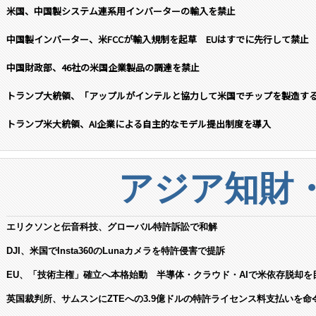
米国、中国製システム連系用インバーターの輸入を禁止
中国製インバーター、米FCCが輸入規制を起草 EUはすでに先行して禁止
中国財政部、46社の米国企業製品の調達を禁止
トランプ大統領、「アップルがインテルと協力して米国でチップを製造す
トランプ米大統領、AI企業による自主的なモデル提出制度を導入
アジア知財
エリクソンと伝音科技、グローバル特許訴訟で和解
DJI、米国でInsta360のLunaカメラを特許侵害で提訴
EU、「技術主権」確立へ本格始動 半導体・クラウド・AIで米依存脱却を
英国裁判所、サムスンにZTEへの3.9億ドルの特許ライセンス料支払いを命