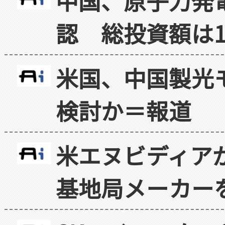
中国、原子力発
認 総投資額は1
米国、中国製光
検討か＝報道
米エヌビディア
基地局メーカー