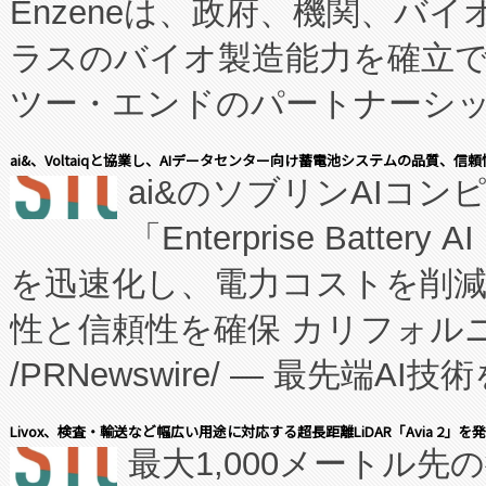
Enzeneは、政府、機関、バ
ラスのバイオ製造能力を確立
ツー・エンドのパートナーシッ
表しました。 同社の実績あるEnzeneX®
ai&、Voltaiqと協業し、AIデータセンター向け蓄電池システムの品質、信
ai&のソブリンAIコンピ
manufacturing™ (FC
「Enterprise Batte
たNeXは、バイオ医薬品製造
を迅速化し、電力コストを削
従来のフェッドバッチ施設の
性と信頼性を確保 カリフォルニア
に、患者やサプライチェーン
/PRNewswire/ — 最先端
キー方式で拡張性が高く、持
会社エーアイ・アンド：本社横
す。FCCM‑を活用した現地
Livox、検査・輸送など幅広い用途に対応する超長距離LiDAR「Avia 2」を
最大1,000メートル先
President原信平）と、エ
患者にとっての費用負担を大幅