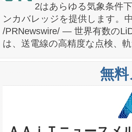
2はあらゆる気象条件
ードするVoltaiqは、日本に
のアクセスを大幅に拡大することができ
ンカバレッジを提供します。中国
ーエネルギー貯蔵システム（B
Fully-Connected Continuous M
/PRNewswire/ — 世界有数の
た。 Voltaiq独自のAI搭
プログラムには、施設設計・内装
は、送電線の高精度な点検、軌
定、統合、導入、運用に至る
に関する技術移転および知的財産
や穀物倉庫におけるバルク材の
安全性を追跡し、確保する事を
構造化トレーニングカリキュ
リューション「Avia 2」を発
増加しているデータセンター
上げおよび商用化段階におけ
無料
したAvia 2は、1,000メ
る電力網に大きな負担をかけ
設備整備および立ち上げ調整
狭視野のFOVを切り替えるこ
事業者の負担軽減という課題
加組織は、Enzeneのバイオ
ケーブル、枝などの細かな対
系統連系を迅速にし、ピーク需
選定された製品について、自
なレーザースポットにより、高
限を超えて利用可能な電力容量
取得できる可能性もあります。
ＡＡｉＴニュースメ
な環境下でも豊かなディテー
持できるよう貢献します。こ
設には、3億～4億ドルかかるこ