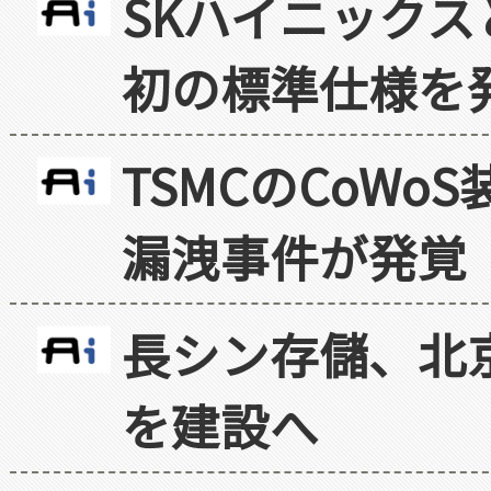
SKハイニックス
初の標準仕様を
TSMCのCoW
漏洩事件が発覚
長シン存儲、北京
を建設へ