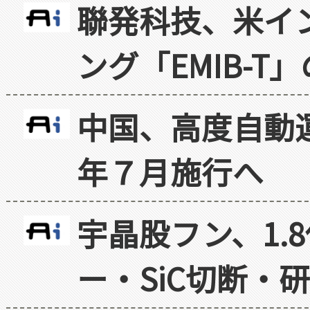
聯発科技、米イ
ング「EMIB-T
中国、高度自動
年７月施行へ
宇晶股フン、1.
ー・SiC切断・