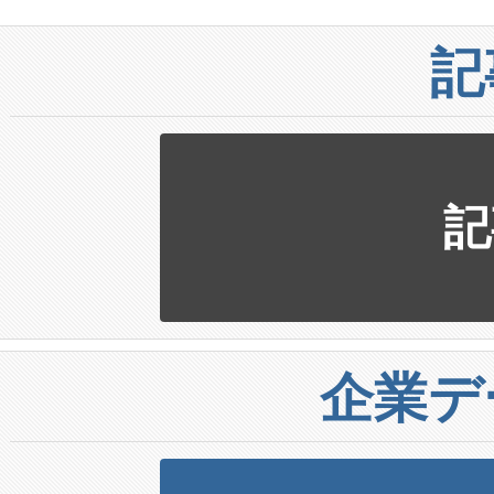
記
記
企業デ