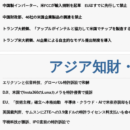
中国製インバーター、米FCCが輸入規制を起草 EUはすでに先行して禁止
中国財政部、46社の米国企業製品の調達を禁止
トランプ大統領、「アップルがインテルと協力して米国でチップを製造す
トランプ米大統領、AI企業による自主的なモデル提出制度を導入
アジア知財
エリクソンと伝音科技、グローバル特許訴訟で和解
DJI、米国でInsta360のLunaカメラを特許侵害で提訴
EU、「技術主権」確立へ本格始動 半導体・クラウド・AIで米依存脱却を
英国裁判所、サムスンにZTEへの3.9億ドルの特許ライセンス料支払いを命
宇樹科技が勝訴、IPO直前の特許訴訟で