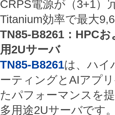
CRPS電源が（3+1）
Titanium効率で最大
TN85-B8261
：
HPC
お
用
2U
サーバ
TN85-B8261
は、ハイ
ーティングとAIアプ
たパフォーマンスを提
多用途2Uサーバです