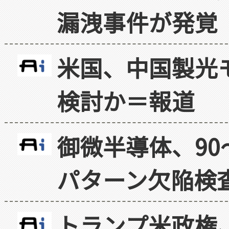
漏洩事件が発覚
米国、中国製光
検討か＝報道
御微半導体、90
パターン欠陥検
トランプ米政権