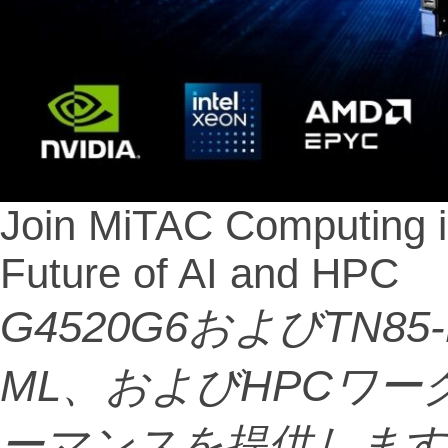
Join MiTAC Computing 
Future of AI and HPC
G4520G6
および
TN85-
ML
、および
HPC
ワー
ーマンスを提供します