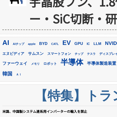
宇晶股フン、1.
ー・SiC切断・
AI
EV
NVID
GPU
BYD
LLM
AIチップ
apple
CATL
IC
サムスン
エヌビディア
スマートフォン
ディスプレ
チップ
テスラ
半導体
ファーウェイ
半導体製造装置
ロボット
メモリ
韓国
ＡＩ
【特集】トラン
米国、中国製システム連系用インバーターの輸入を禁止