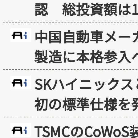
認 総投資額は1
中国自動車メー
製造に本格参入
SKハイニックス
初の標準仕様を
TSMCのCoW