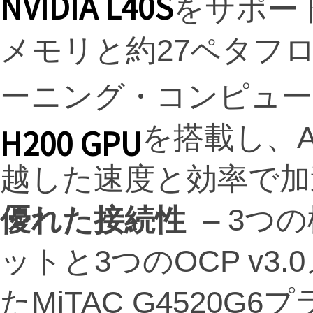
NVIDIA L40S
をサポート
メモリと約27ペタフ
ーニング・コンピュー
H200 GPU
を搭載し、A
越した速度と効率で加
優れた接続性
– 3つの標
ットと3つのOCP v
たMiTAC G4520G