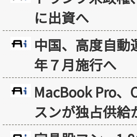
に出資へ
中国、高度自動
年７月施行へ
MacBook Pr
スンが独占供給