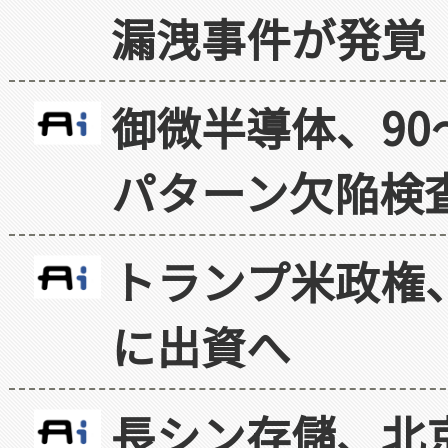
漏洩事件が発覚
御微半導体、90
パターン欠陥検
トランプ米政権
に出資へ
長シン存儲、北京