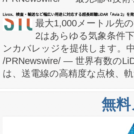
会社エーアイ・アンド：本社横
す。FCCM‑を活用した現地
Livox、検査・輸送など幅広い用途に対応する超長距離LiDAR「Avia 2」を
最大1,000メートル先
President原信平）と、エ
患者にとっての費用負担を大幅
2はあらゆる気象条件
ードするVoltaiqは、日本に
のアクセスを大幅に拡大することができ
ンカバレッジを提供します。中国
ーエネルギー貯蔵システム（B
Fully-Connected Continuous M
/PRNewswire/ — 世界有数の
た。 Voltaiq独自のAI搭
プログラムには、施設設計・内装
は、送電線の高精度な点検、軌
定、統合、導入、運用に至る
に関する技術移転および知的財産
や穀物倉庫におけるバルク材の
安全性を追跡し、確保する事を
構造化トレーニングカリキュ
リューション「Avia 2」を発
増加しているデータセンター
上げおよび商用化段階におけ
無料
したAvia 2は、1,000メ
る電力網に大きな負担をかけ
設備整備および立ち上げ調整
狭視野のFOVを切り替えるこ
事業者の負担軽減という課題
加組織は、Enzeneのバイオ