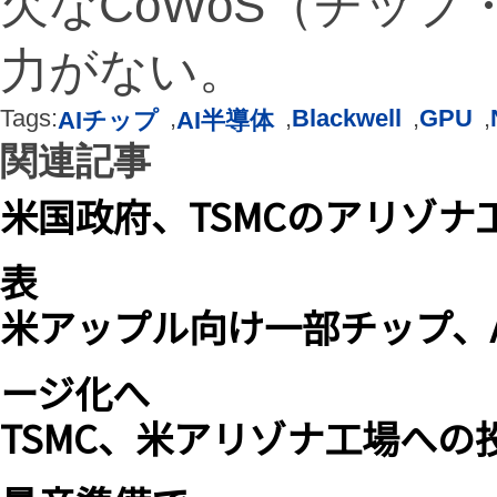
欠なCoWoS（チッ
力がない。
Tags:
,
,
Blackwell
,
GPU
,
AIチップ
AI半導体
関連記事
米国政府、TSMCのアリゾナ
表
米アップル向け一部チップ、A
ージ化へ
TSMC、米アリゾナ工場への
量産準備で