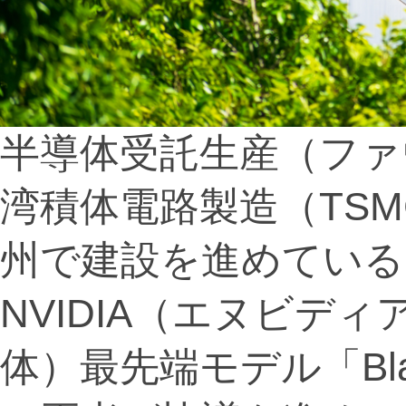
半導体受託生産（ファ
湾積体電路製造（TS
州で建設を進めている
NVIDIA（エヌビデ
体）最先端モデル「Bla