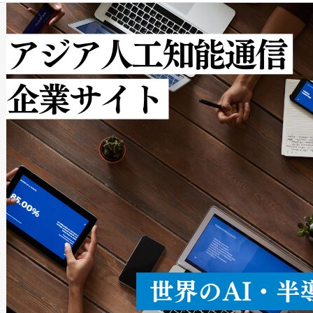
クルの各段階のデータを監視
で向上し、最大検知距離は1,0
[…]
ットだけで最大1キロメートル
ルの変電所周囲を監視でき、
作業と点群処理を簡素化できま
Avia 2は、2種類のFOVオ
× 80°のノーマルモード、長距離
ードを切り替えて使用するこ
ることなく、単一のデバイス
うにします。遠距離まで届く
密度なスキャ
[…]