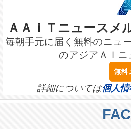
ケーブル、枝などの細かな対
系統連系を迅速にし、ピーク需
選定された製品について、自
なレーザースポットにより、高
限を超えて利用可能な電力容量
取得できる可能性もあります。
ＡＡｉＴニュースメ
な環境下でも豊かなディテー
持できるよう貢献します。こ
設には、3億～4億ドルかかるこ
キロメートル範囲を検出 Livox Unveil
ービスレベル契約（SLA）違
最高経営責任者（CEO）であるHi
毎朝手元に届く無料のニュ
LiDAR for Inspections, Transpor
テリー性能の劣化によるダウ
す。「当社のfully-connected c
のアジアＡＩニ
は1535 nmレーザーを搭載
念は、現在データセンターが
ームを利用すれば、6,000万～
無料
イズの小径化を実現すること
ます。 Voltaiq provides a comple
きます。この効率性は、フェ
す。ノーマルモードでは、Avia
quality and reliability for AI da
詳細については
個人情
BESS stack to ensure battery qual
ートル先まで検出でき、これは
centers. Voltaiqは、a
トに対して約600メートルに
FA
からシステム統合、試運転、
では、反射率10％のターゲッ