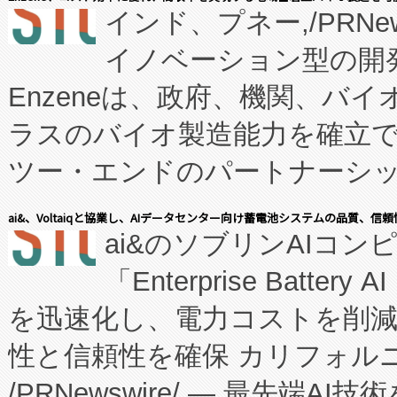
インド、プネー,/PRNe
イノベーション型の開発
Enzeneは、政府、機関、バ
ラスのバイオ製造能力を確立
ツー・エンドのパートナーシッ
表しました。 同社の実績あるEnzeneX®
ai&、Voltaiqと協業し、AIデータセンター向け蓄電池システムの品質、信
ai&のソブリンAIコンピ
manufacturing™ (FC
「Enterprise Batte
たNeXは、バイオ医薬品製造
を迅速化し、電力コストを削
従来のフェッドバッチ施設の
性と信頼性を確保 カリフォルニア
に、患者やサプライチェーン
/PRNewswire/ — 最先端
キー方式で拡張性が高く、持