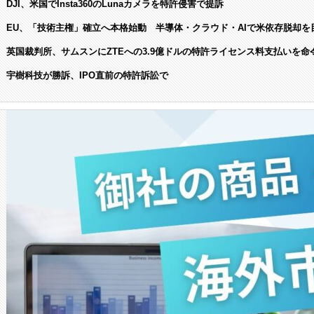
DJI、米国でInsta360のLunaカメラを特許侵害で提訴
EU、「技術主権」確立へ本格始動 半導体・クラウド・AIで米依存脱却を
英国裁判所、サムスンにZTEへの3.9億ドルの特許ライセンス料支払いを命
宇樹科技が勝訴、IPO直前の特許訴訟で