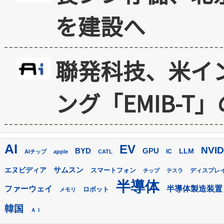
を建設へ
聯発科技、米イ
ング「EMIB-T
AI
EV
NVID
GPU
BYD
LLM
AIチップ
apple
CATL
IC
サムスン
エヌビディア
スマートフォン
ディスプレ
チップ
テスラ
半導体
ファーウェイ
半導体製造装置
ロボット
メモリ
韓国
ＡＩ