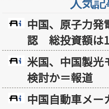
人気記
中国、原子力発
認 総投資額は1
米国、中国製光
検討か＝報道
中国自動車メー