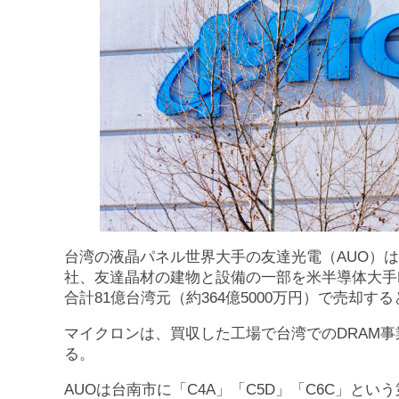
台湾の液晶パネル世界大手の友達光電（AUO）は
社、友達晶材の建物と設備の一部を米半導体大手Micr
合計81億台湾元（約364億5000万円）で売却す
マイクロンは、買収した工場で台湾でのDRAM事
る。
AUOは台南市に「C4A」「C5D」「C6C」とい