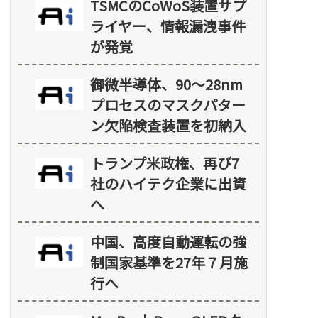
TSMCのCoWoS装置サプ
ライヤー、情報漏洩事件
が発覚
御微半導体、90～28nm
プロセスのマスクパター
ン欠陥検査装置を初納入
トランプ米政権、再び7
社のハイテク企業に出資
へ
中国、高度自動運転の強
制国家基準を27年７月施
行へ