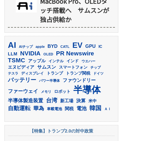
MacBook Pro、OLEDタ
ッチ搭載へ サムスンが
独占供給か
AI
EV
GPU
BYD
AIチップ
apple
CATL
IC
PR Newswire
NVIDIA
LLM
OLED
TSMC
アップル
インド
インテル
ウエハー
サムスン
エヌビディア
スマートフォン
チップ
トランプ
ディスプレイ
トランプ関税
テスラ
ドイツ
バッテリー
ファウンドリー
パワー半導体
半導体
ファーウェイ
ロボット
メモリ
台湾
半導体製造装置
決算
新工場
米中
韓国
自動運転
華為
電池
関税
車載電池
ＡＩ
【特集】トランプ2.0の対中政策