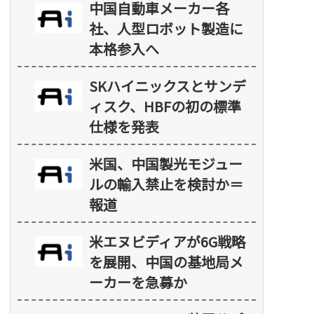
中国自動車メーカー各
社、人型ロボット製造に
本格参入へ
SKハイニックスとサンデ
ィスク、HBFの初の標準
仕様を発表
米国、中国製光モジュー
ルの輸入禁止を検討か＝
報道
米エヌビディアが6G戦略
を展開、中国の基地局メ
ーカーを急募か