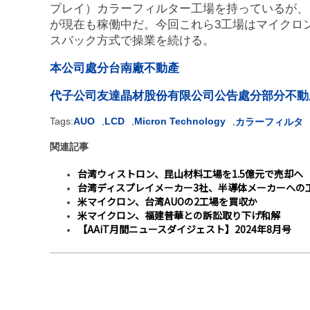
プレイ）カラーフィルター工場を持っているが、こ
が現在も稼働中だ。今回これら3工場はマイクロ
スバック方式で操業を続ける。
本公司處分台南廠不動產
代子公司友達晶材股份有限公司公告處分部分不動
Tags:
AUO
,
LCD
,
Micron Technology
,
カラーフィルタ
関連記事
台湾ウィストロン、昆山材料工場を1.5億元で売却へ
台湾ディスプレイメーカー3社、半導体メーカーへの
米マイクロン、台湾AUOの2工場を買収か
米マイクロン、福建普華との訴訟取り下げ和解
【AAiT月間ニュースダイジェスト】2024年8月号