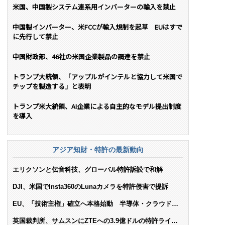
米国、中国製システム連系用インバーターの輸入を禁止
中国製インバーター、米FCCが輸入規制を起草 EUはすで
に先行して禁止
中国財政部、46社の米国企業製品の調達を禁止
トランプ大統領、「アップルがインテルと協力して米国で
チップを製造する」と表明
トランプ米大統領、AI企業による自主的なモデル提出制度
を導入
アジア知財・特許の最新動向
エリクソンと伝音科技、グローバル特許訴訟で和解
DJI、米国でInsta360のLunaカメラを特許侵害で提訴
EU、「技術主権」確立へ本格始動 半導体・クラウド・
AIで米依存脱却を目指す
英国裁判所、サムスンにZTEへの3.9億ドルの特許ライセ