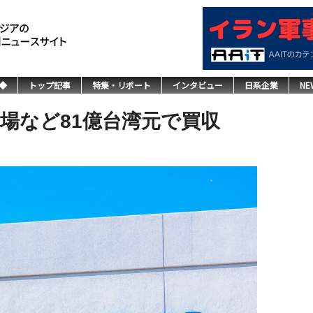
◆
トップ記事
特集・リポート
インタビュー
日系企業
NE
場など81億台湾元で買収