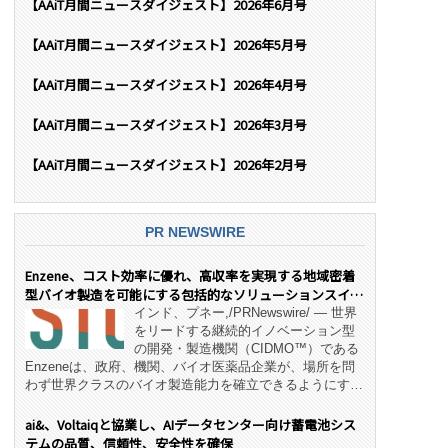
【AAiT月間ニュースダイジェスト】2026年6月号
【AAiT月間ニュースダイジェスト】2026年5月号
【AAiT月間ニュースダイジェスト】2026年4月号
【AAiT月間ニュースダイジェスト】2026年3月号
【AAiT月間ニュースダイジェスト】2026年2月号
PR NEWSWIRE
Enzene、コスト効率に優れ、高収率を実現する地域密着
型バイオ製造を可能にする包括的なソリューションスイー
ト「NeX™」 をリリース
インド、プネー,/PRNewswire/ — 世界
をリードする継続的イノベーション型
の開発・製造機関（CIDMO™）である
Enzeneは、政府、機関、バイオ医薬品企業が、場所を問
わず世界クラスのバイオ製造能力を確立できるようにす
る、変革的なエンド・ツー・エンドのパートナーシップモ
デル「NeX™」の立ち上げを発表しました。 同社の実績
ai&、Voltaiqと協業し、AIデータセンター向け蓄電池シス
あるEnzeneX® fully‑connected continuous
テムの品質、信頼性、安全性を確保