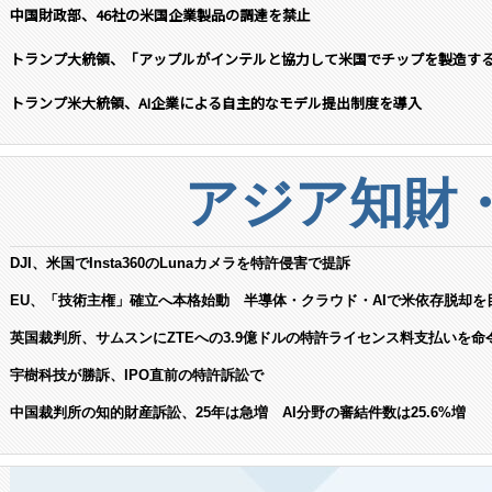
中国財政部、46社の米国企業製品の調達を禁止
トランプ大統領、「アップルがインテルと協力して米国でチップを製造す
トランプ米大統領、AI企業による自主的なモデル提出制度を導入
アジア知財
DJI、米国でInsta360のLunaカメラを特許侵害で提訴
EU、「技術主権」確立へ本格始動 半導体・クラウド・AIで米依存脱却を
英国裁判所、サムスンにZTEへの3.9億ドルの特許ライセンス料支払いを命
宇樹科技が勝訴、IPO直前の特許訴訟で
中国裁判所の知的財産訴訟、25年は急増 AI分野の審結件数は25.6%増