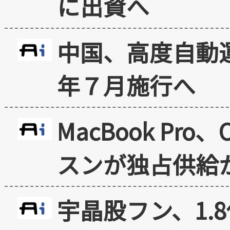
に出資へ
中国、高度自動
年７月施行へ
MacBook Pr
スンが独占供給
宇晶股フン、1.