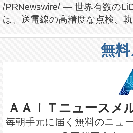
/PRNewswire/ — 世界有数の
た。 Voltaiq独自のAI搭
プログラムには、施設設計・内装
は、送電線の高精度な点検、軌
定、統合、導入、運用に至る
に関する技術移転および知的財産
や穀物倉庫におけるバルク材の
安全性を追跡し、確保する事を
構造化トレーニングカリキュ
リューション「Avia 2」を発
増加しているデータセンター
上げおよび商用化段階におけ
無料
したAvia 2は、1,000メ
る電力網に大きな負担をかけ
設備整備および立ち上げ調整
狭視野のFOVを切り替えるこ
事業者の負担軽減という課題
加組織は、Enzeneのバイオ
ケーブル、枝などの細かな対
系統連系を迅速にし、ピーク需
選定された製品について、自
なレーザースポットにより、高
限を超えて利用可能な電力容量
取得できる可能性もあります。
ＡＡｉＴニュースメ
な環境下でも豊かなディテー
持できるよう貢献します。こ
設には、3億～4億ドルかかるこ
キロメートル範囲を検出 Livox Unveil
ービスレベル契約（SLA）違
最高経営責任者（CEO）であるHi
毎朝手元に届く無料のニュ
LiDAR for Inspections, Transpor
テリー性能の劣化によるダウ
す。「当社のfully-connected c