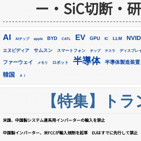
ー・SiC切断・
AI
EV
NVID
GPU
BYD
LLM
AIチップ
apple
CATL
IC
サムスン
エヌビディア
スマートフォン
ディスプレ
チップ
テスラ
半導体
ファーウェイ
半導体製造装置
ロボット
メモリ
韓国
ＡＩ
【特集】トラン
米国、中国製システム連系用インバーターの輸入を禁止
中国製インバーター、米FCCが輸入規制を起草 EUはすでに先行して禁止