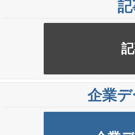
記
記
企業デ