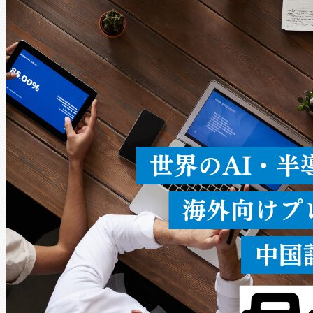
Avia 2は、2種類のFOVオ
× 80°のノーマルモード、長距離
ードを切り替えて使用するこ
ることなく、単一のデバイス
うにします。遠距離まで届く
密度なスキャ
[…]