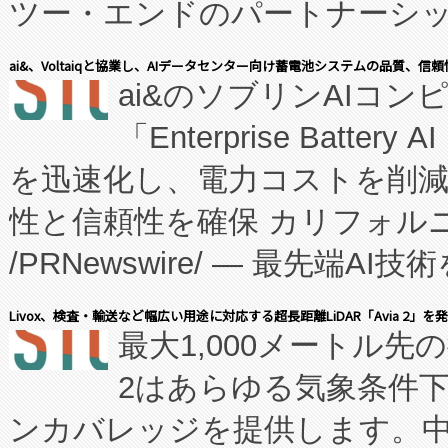
ツー・エンドのパートナーシッ
表しました。 同社の実績あるEnzeneX®
ai&、Voltaiqと協業し、AIデータセンター向け蓄電池システムの品質、信
ai&のソブリンAIコンピ
manufacturing™ (FC
「Enterprise Batte
たNeXは、バイオ医薬品製造
を迅速化し、電力コストを削
従来のフェッドバッチ施設の
性と信頼性を確保 カリフォルニア
に、患者やサプライチェーン
/PRNewswire/ — 最先端
キー方式で拡張性が高く、持
会社エーアイ・アンド：本社横
す。FCCM‑を活用した現地
Livox、検査・輸送など幅広い用途に対応する超長距離LiDAR「Avia 2」を
最大1,000メートル先
President原信平）と、エ
患者にとっての費用負担を大幅
2はあらゆる気象条件
ードするVoltaiqは、日本に
のアクセスを大幅に拡大することができ
ンカバレッジを提供します。中国
ーエネルギー貯蔵システム（B
Fully-Connected Continuous M