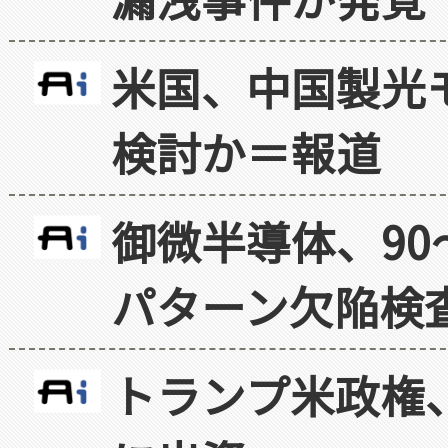
米国、中国製光
検討か＝報道
御微半導体、90
パターン欠陥検
トランプ米政権