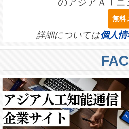
のアジアＡＩニ
は1535 nmレーザーを搭載
念は、現在データセンターが
ームを利用すれば、6,000万～
無料
イズの小径化を実現すること
ます。 Voltaiq provides a comple
きます。この効率性は、フェ
す。ノーマルモードでは、Avia
quality and reliability for AI da
詳細については
個人情
BESS stack to ensure battery qual
ートル先まで検出でき、これは
centers. Voltaiqは、a
トに対して約600メートルに
FA
からシステム統合、試運転、
では、反射率10％のターゲッ
クルの各段階のデータを監視
で向上し、最大検知距離は1,0
[…]
ットだけで最大1キロメートル
ルの変電所周囲を監視でき、
作業と点群処理を簡素化できま