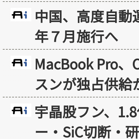
中国、高度自動
年７月施行へ
MacBook Pr
スンが独占供給
宇晶股フン、1.
ー・SiC切断・