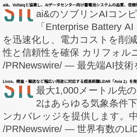
表しました。 同社の実績あるEnzeneX®
ai&、Voltaiqと協業し、AIデータセンター向け蓄電池システムの品質、信
ai&のソブリンAIコンピ
manufacturing™ (FC
「Enterprise Batte
たNeXは、バイオ医薬品製造
を迅速化し、電力コストを削
従来のフェッドバッチ施設の
性と信頼性を確保 カリフォルニア
に、患者やサプライチェーン
/PRNewswire/ — 最先端
キー方式で拡張性が高く、持
会社エーアイ・アンド：本社横
す。FCCM‑を活用した現地
Livox、検査・輸送など幅広い用途に対応する超長距離LiDAR「Avia 2」を
最大1,000メートル先
President原信平）と、エ
患者にとっての費用負担を大幅
2はあらゆる気象条件
ードするVoltaiqは、日本に
のアクセスを大幅に拡大することができ
ンカバレッジを提供します。中国
ーエネルギー貯蔵システム（B
Fully-Connected Continuous M
/PRNewswire/ — 世界有数の
た。 Voltaiq独自のAI搭
プログラムには、施設設計・内装