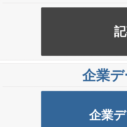
記
企業デ
企業デ