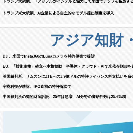
トランプ大統領、「アップルがインテルと協力して米国でチップを製造す
トランプ米大統領、AI企業による自主的なモデル提出制度を導入
アジア知財
DJI、米国でInsta360のLunaカメラを特許侵害で提訴
EU、「技術主権」確立へ本格始動 半導体・クラウド・AIで米依存脱却を
英国裁判所、サムスンにZTEへの3.9億ドルの特許ライセンス料支払いを命
宇樹科技が勝訴、IPO直前の特許訴訟で
中国裁判所の知的財産訴訟、25年は急増 AI分野の審結件数は25.6%増