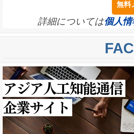
無料
イズの小径化を実現すること
ます。 Voltaiq provides a comple
きます。この効率性は、フェ
す。ノーマルモードでは、Avia
quality and reliability for AI da
詳細については
個人情
BESS stack to ensure battery qual
ートル先まで検出でき、これは
centers. Voltaiqは、a
トに対して約600メートルに
FA
からシステム統合、試運転、
では、反射率10％のターゲッ
クルの各段階のデータを監視
で向上し、最大検知距離は1,0
[…]
ットだけで最大1キロメートル
ルの変電所周囲を監視でき、
作業と点群処理を簡素化できま
Avia 2は、2種類のFOVオ
× 80°のノーマルモード、長距離