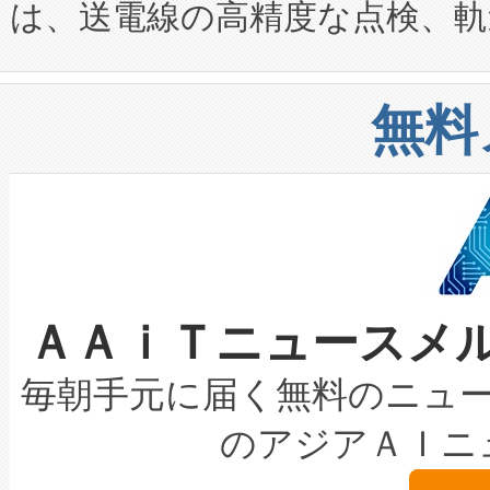
は、送電線の高精度な点検、軌
定、統合、導入、運用に至る
に関する技術移転および知的財産
や穀物倉庫におけるバルク材の
安全性を追跡し、確保する事を
構造化トレーニングカリキュ
リューション「Avia 2」を発
増加しているデータセンター
上げおよび商用化段階におけ
無料
したAvia 2は、1,000メ
る電力網に大きな負担をかけ
設備整備および立ち上げ調整
狭視野のFOVを切り替えるこ
事業者の負担軽減という課題
加組織は、Enzeneのバイオ
ケーブル、枝などの細かな対
系統連系を迅速にし、ピーク需
選定された製品について、自
なレーザースポットにより、高
限を超えて利用可能な電力容量
取得できる可能性もあります。
ＡＡｉＴニュースメ
な環境下でも豊かなディテー
持できるよう貢献します。こ
設には、3億～4億ドルかかるこ
キロメートル範囲を検出 Livox Unveil
ービスレベル契約（SLA）違
最高経営責任者（CEO）であるHi
毎朝手元に届く無料のニュ
LiDAR for Inspections, Transpor
テリー性能の劣化によるダウ
す。「当社のfully-connected c
のアジアＡＩニ
は1535 nmレーザーを搭載
念は、現在データセンターが
ームを利用すれば、6,000万～