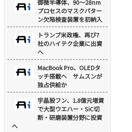
御微半導体、90～28nm
プロセスのマスクパター
ン欠陥検査装置を初納入
トランプ米政権、再び7
社のハイテク企業に出資
へ
MacBook Pro、OLEDタ
ッチ搭載へ サムスンが
独占供給か
宇晶股フン、1.8億元増資
で大型ウエハー・SiC切
断・研磨装置分野に投資
へ