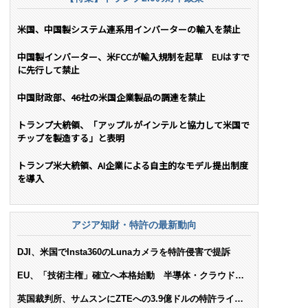
米国、中国製システム連系用インバーターの輸入を禁止
中国製インバーター、米FCCが輸入規制を起草 EUはすで
に先行して禁止
中国財政部、46社の米国企業製品の調達を禁止
トランプ大統領、「アップルがインテルと協力して米国で
チップを製造する」と表明
トランプ米大統領、AI企業による自主的なモデル提出制度
を導入
アジア知財・特許の最新動向
DJI、米国でInsta360のLunaカメラを特許侵害で提訴
EU、「技術主権」確立へ本格始動 半導体・クラウド・
AIで米依存脱却を目指す
英国裁判所、サムスンにZTEへの3.9億ドルの特許ライセ