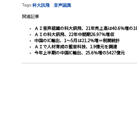
Tags:
,
科大訊飛
音声認識
関連記事
ＡＩ音声認識の科大訊飛、21年売上高は40.6％増の1
ＡＩの科大訊飛、22年中間期26.97％増収
中国のIC輸出、1〜5月は21.2％増＝税関統計
ＡＩで人材育成の藍宙科技、1.9億元を調達
今年上半期の中国IC輸出、25.6％増の5427億元