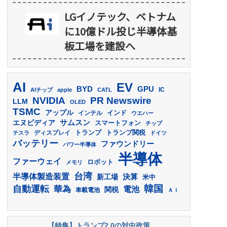
LGイノテック、ベトナム
に10億ドル投じ半導体基
板工場を建設へ
AI
EV
GPU
BYD
AIチップ
apple
CATL
IC
PR Newswire
NVIDIA
LLM
OLED
TSMC
アップル
インド
インテル
ウエハー
サムスン
エヌビディア
スマートフォン
チップ
トランプ
ディスプレイ
トランプ関税
テスラ
ドイツ
バッテリー
ファウンドリー
パワー半導体
半導体
ファーウェイ
ロボット
メモリ
台湾
半導体製造装置
決算
新工場
米中
韓国
自動運転
華為
電池
関税
車載電池
ＡＩ
【特集】トランプ2.0の対中政策