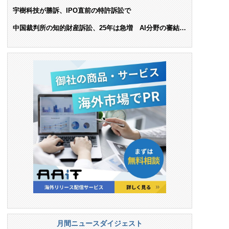
ンス料支払いを命令
宇樹科技が勝訴、IPO直前の特許訴訟で
中国裁判所の知的財産訴訟、25年は急増 AI分野の審結件
数は25.6%増
月間ニュースダイジェスト