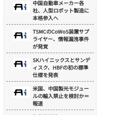
中国自動車メーカー各
社、人型ロボット製造に
本格参入へ
TSMCのCoWoS装置サプ
ライヤー、情報漏洩事件
が発覚
SKハイニックスとサンデ
ィスク、HBFの初の標準
仕様を発表
米国、中国製光モジュー
ルの輸入禁止を検討か＝
報道