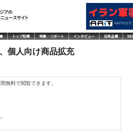
◆
トップ記事
特集・リポート
インタビュー
日系企業
NE
増、個人向け商品拡充
週間無料で閲覧できます。
い。