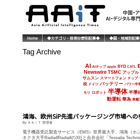
Home
◆カテゴリ・技術分野別記事◆
◆国・地域別記事
Tag Archive
AI
BYD
AIチップ
apple
CATL
Newswire
TSMC
アップル
サムスン
スマートフォン
チップ
バッテリー
税
ドイツ
パワー半
半導体
半導
ロボット
モリ
動運転
華為
車載
鴻海、欧州SiP先進パッケージング市場への
By ＡＡｉＴ 管理者
電子機器受託製造サービス（EMS）世界最大手、鴻海（ホン
ネクタ大手RadiallRadiallの3社と合弁会社「Tessalia Techno