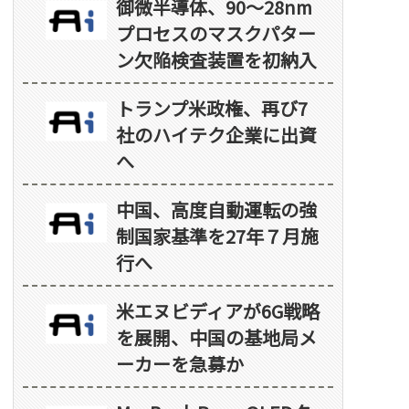
御微半導体、90～28nm
プロセスのマスクパター
ン欠陥検査装置を初納入
トランプ米政権、再び7
社のハイテク企業に出資
へ
中国、高度自動運転の強
制国家基準を27年７月施
行へ
米エヌビディアが6G戦略
を展開、中国の基地局メ
ーカーを急募か