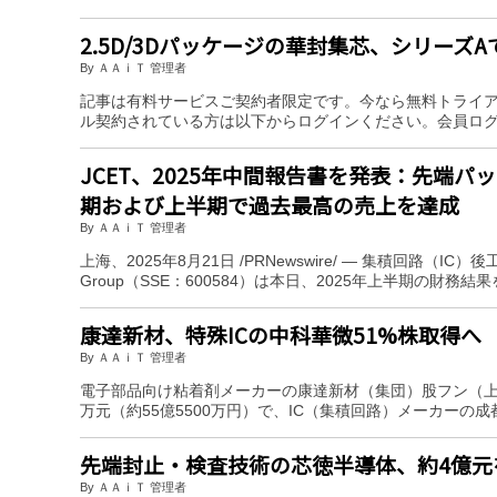
2.5D/3Dパッケージの華封集芯、シリーズA
By ＡＡｉＴ 管理者
記事は有料サービスご契約者限定です。今なら無料トライ
ル契約されている方は以下からログインください。会員ロ
JCET、2025年中間報告書を発表：先端パ
期および上半期で過去最高の売上を達成
By ＡＡｉＴ 管理者
上海、2025年8月21日 /PRNewswire/ — 集積回路
Group（SSE：600584）は本日、2025年上半期の財務結
康達新材、特殊ICの中科華微51%株取得へ
By ＡＡｉＴ 管理者
電子部品向け粘着剤メーカーの康達新材（集団）股フン（上海
万元（約55億5500万円）で、IC（集積回路）メーカーの
先端封止・検査技術の芯徳半導体、約4億元
By ＡＡｉＴ 管理者