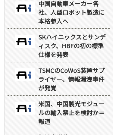
中国自動車メーカー各
社、人型ロボット製造に
本格参入へ
SKハイニックスとサンデ
ィスク、HBFの初の標準
仕様を発表
TSMCのCoWoS装置サプ
ライヤー、情報漏洩事件
が発覚
米国、中国製光モジュー
ルの輸入禁止を検討か＝
報道