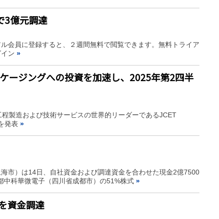
で3億元調達
アル会員に登録すると、２週間無料で閲覧できます。無料トライア
グイン
»
ッケージングへの投資を加速し、2025年第2四半
（IC）後工程製造および技術サービスの世界的リーダーであるJCET
果を発表
»
市）は14日、自社資金および調達資金を合わせた現金2億7500
成都中科華微電子（四川省成都市）の51%株式
»
を資金調達