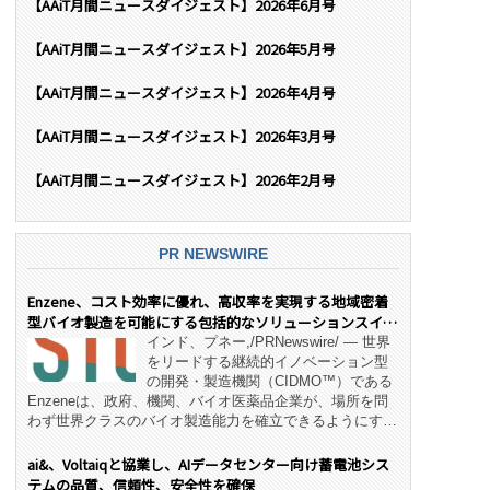
【AAiT月間ニュースダイジェスト】2026年6月号
【AAiT月間ニュースダイジェスト】2026年5月号
【AAiT月間ニュースダイジェスト】2026年4月号
【AAiT月間ニュースダイジェスト】2026年3月号
【AAiT月間ニュースダイジェスト】2026年2月号
PR NEWSWIRE
Enzene、コスト効率に優れ、高収率を実現する地域密着
型バイオ製造を可能にする包括的なソリューションスイー
ト「NeX™」 をリリース
インド、プネー,/PRNewswire/ — 世界
をリードする継続的イノベーション型
の開発・製造機関（CIDMO™）である
Enzeneは、政府、機関、バイオ医薬品企業が、場所を問
わず世界クラスのバイオ製造能力を確立できるようにす
る、変革的なエンド・ツー・エンドのパートナーシップモ
デル「NeX™」の立ち上げを発表しました。 同社の実績
ai&、Voltaiqと協業し、AIデータセンター向け蓄電池シス
あるEnzeneX® fully‑connected continuous
テムの品質、信頼性、安全性を確保