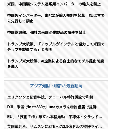
米国、中国製システム連系用インバーターの輸入を禁止
中国製インバーター、米FCCが輸入規制を起草 EUはすで
に先行して禁止
中国財政部、46社の米国企業製品の調達を禁止
トランプ大統領、「アップルがインテルと協力して米国で
チップを製造する」と表明
トランプ米大統領、AI企業による自主的なモデル提出制度
を導入
アジア知財・特許の最新動向
エリクソンと伝音科技、グローバル特許訴訟で和解
DJI、米国でInsta360のLunaカメラを特許侵害で提訴
EU、「技術主権」確立へ本格始動 半導体・クラウド・
AIで米依存脱却を目指す
英国裁判所、サムスンにZTEへの3.9億ドルの特許ライセ