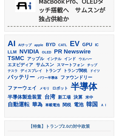
MacBook Pro、OLEDタ
ッチ搭載へ サムスンが
独占供給か
AI
EV
GPU
BYD
AIチップ
apple
CATL
IC
PR Newswire
NVIDIA
LLM
OLED
TSMC
アップル
インド
インテル
ウエハー
サムスン
エヌビディア
スマートフォン
チップ
トランプ
ディスプレイ
トランプ関税
テスラ
ドイツ
バッテリー
ファウンドリー
パワー半導体
半導体
ファーウェイ
ロボット
メモリ
台湾
半導体製造装置
決算
新工場
米中
韓国
自動運転
華為
電池
関税
車載電池
ＡＩ
【特集】トランプ2.0の対中政策