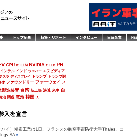
◆
トップ記事
特集・リポート
インタビュー
日系企業
NE
EV
NVIDIA
PR
GPU
LLM
IC
OLED
インド
エヌビディア
インテル
ウエハー
トランプ
トランプ関
テスラ
ディスプレイ
ファーウェイ
ファウンドリー
導体
メ
台湾
自
体製造装置
決算
新工場
米中
韓国
電池
関税
電池
ＡＩ
参入を宣言
ハイ）精密工業は1日、フランスの航空宇宙防衛大手Thales、コ
logy SA
»