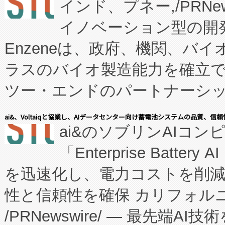
インド、プネー,/PRNe
イノベーション型の開発
Enzeneは、政府、機関、バ
ラスのバイオ製造能力を確立
ツー・エンドのパートナーシッ
表しました。 同社の実績あるEnzeneX®
ai&、Voltaiqと協業し、AIデータセンター向け蓄電池システムの品質、信
ai&のソブリンAIコンピ
manufacturing™ (FC
「Enterprise Batte
たNeXは、バイオ医薬品製造
を迅速化し、電力コストを削
従来のフェッドバッチ施設の
性と信頼性を確保 カリフォルニア
に、患者やサプライチェーン
/PRNewswire/ — 最先端
キー方式で拡張性が高く、持