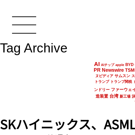
Tag Archive
AI
BYD
AIチップ
apple
PR Newswire
TSM
サムスン
ヌビディア
ス
トランプ
トランプ関税
ファーウェ
ンドリー
台湾
造装置
新工場
SKハイニックス、ASM