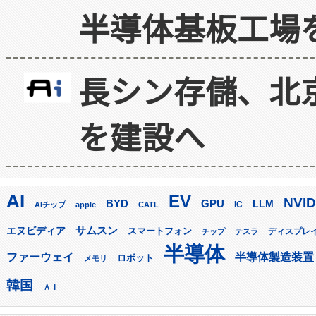
半導体基板工場
長シン存儲、北京
を建設へ
AI
EV
NVID
GPU
BYD
LLM
AIチップ
apple
CATL
IC
サムスン
エヌビディア
スマートフォン
ディスプレ
チップ
テスラ
半導体
ファーウェイ
半導体製造装置
ロボット
メモリ
韓国
ＡＩ