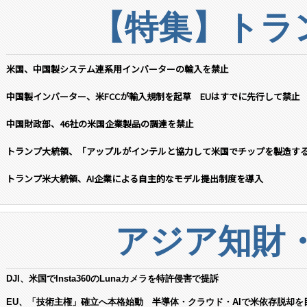
【特集】トラン
米国、中国製システム連系用インバーターの輸入を禁止
中国製インバーター、米FCCが輸入規制を起草 EUはすでに先行して禁止
中国財政部、46社の米国企業製品の調達を禁止
トランプ大統領、「アップルがインテルと協力して米国でチップを製造す
トランプ米大統領、AI企業による自主的なモデル提出制度を導入
アジア知財
DJI、米国でInsta360のLunaカメラを特許侵害で提訴
EU、「技術主権」確立へ本格始動 半導体・クラウド・AIで米依存脱却を