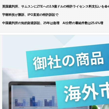
英国裁判所、サムスンにZTEへの3.9億ドルの特許ライセンス料支払いを命
宇樹科技が勝訴、IPO直前の特許訴訟で
中国裁判所の知的財産訴訟、25年は急増 AI分野の審結件数は25.6%増