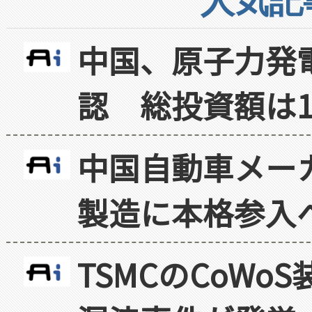
人気記
中国、原子力発
認 総投資額は1
中国自動車メー
製造に本格参入
TSMCのCoW