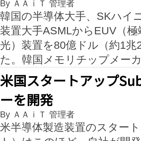
By ＡＡｉＴ 管理者
韓国の半導体大手、SKハイ
装置大手ASMLからEUV（
光）装置を80億ドル（約1兆
た。韓国メモリチップメー
米国スタートアップSub
ーを開発
By ＡＡｉＴ 管理者
米半導体製造装置のスタートアッ