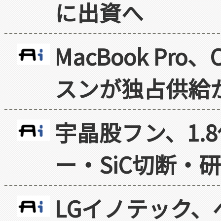
に出資へ
MacBook Pr
スンが独占供給
宇晶股フン、1.
ー・SiC切断・
LGイノテック、