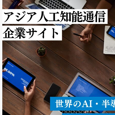
で向上し、最大検知距離は1,0
[…]
ットだけで最大1キロメートル
ルの変電所周囲を監視でき、
作業と点群処理を簡素化できま
Avia 2は、2種類のFOVオ
× 80°のノーマルモード、長距離
ードを切り替えて使用するこ
ることなく、単一のデバイス
うにします。遠距離まで届く
密度なスキャ
[…]