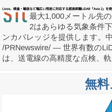
会社エーアイ・アンド：本社横
す。FCCM‑を活用した現地
Livox、検査・輸送など幅広い用途に対応する超長距離LiDAR「Avia 2」を
最大1,000メートル先
President原信平）と、エ
患者にとっての費用負担を大幅
2はあらゆる気象条件
ードするVoltaiqは、日本に
のアクセスを大幅に拡大することができ
ンカバレッジを提供します。中国
ーエネルギー貯蔵システム（B
Fully-Connected Continuous M
/PRNewswire/ — 世界有数の
た。 Voltaiq独自のAI搭
プログラムには、施設設計・内装
は、送電線の高精度な点検、軌
定、統合、導入、運用に至る
に関する技術移転および知的財産
や穀物倉庫におけるバルク材の
安全性を追跡し、確保する事を
構造化トレーニングカリキュ
リューション「Avia 2」を発
増加しているデータセンター
上げおよび商用化段階におけ
無料
したAvia 2は、1,000メ
る電力網に大きな負担をかけ
設備整備および立ち上げ調整
狭視野のFOVを切り替えるこ
事業者の負担軽減という課題
加組織は、Enzeneのバイオ
ケーブル、枝などの細かな対
系統連系を迅速にし、ピーク需
選定された製品について、自