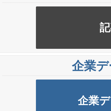
記
企業デ
企業デ