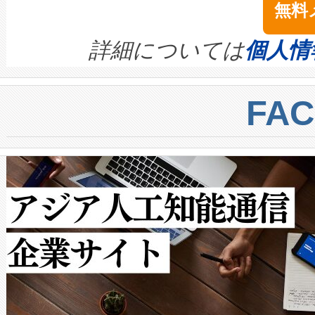
無料
イズの小径化を実現すること
ます。 Voltaiq provides a comple
きます。この効率性は、フェ
す。ノーマルモードでは、Avia
quality and reliability for AI da
詳細については
個人情
BESS stack to ensure battery qual
ートル先まで検出でき、これは
centers. Voltaiqは、a
トに対して約600メートルに
FA
からシステム統合、試運転、
では、反射率10％のターゲッ
クルの各段階のデータを監視
で向上し、最大検知距離は1,0
[…]
ットだけで最大1キロメートル
ルの変電所周囲を監視でき、
作業と点群処理を簡素化できま
Avia 2は、2種類のFOVオ
× 80°のノーマルモード、長距離