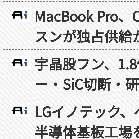
MacBook Pr
スンが独占供給
宇晶股フン、1.
ー・SiC切断・
LGイノテック、
半導体基板工場