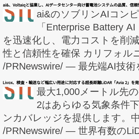
表しました。 同社の実績あるEnzeneX®
ai&、Voltaiqと協業し、AIデータセンター向け蓄電池システムの品質、信
ai&のソブリンAIコンピ
manufacturing™ (FC
「Enterprise Batte
たNeXは、バイオ医薬品製造
を迅速化し、電力コストを削
従来のフェッドバッチ施設の
性と信頼性を確保 カリフォルニア
に、患者やサプライチェーン
/PRNewswire/ — 最先端
キー方式で拡張性が高く、持
会社エーアイ・アンド：本社横
す。FCCM‑を活用した現地
Livox、検査・輸送など幅広い用途に対応する超長距離LiDAR「Avia 2」を
最大1,000メートル先
President原信平）と、エ
患者にとっての費用負担を大幅
2はあらゆる気象条件
ードするVoltaiqは、日本に
のアクセスを大幅に拡大することができ
ンカバレッジを提供します。中国
ーエネルギー貯蔵システム（B
Fully-Connected Continuous M
/PRNewswire/ — 世界有数の
た。 Voltaiq独自のAI搭
プログラムには、施設設計・内装