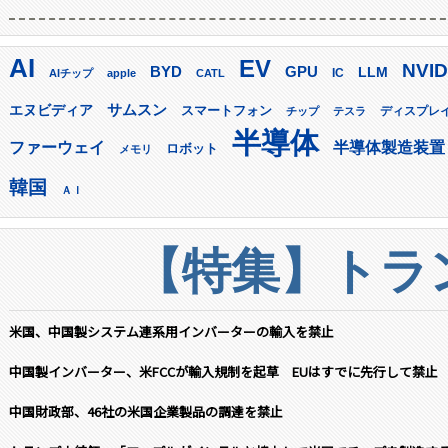
AI
EV
NVID
GPU
BYD
LLM
AIチップ
apple
CATL
IC
サムスン
エヌビディア
スマートフォン
ディスプレ
チップ
テスラ
半導体
ファーウェイ
半導体製造装置
ロボット
メモリ
韓国
ＡＩ
【特集】トラン
米国、中国製システム連系用インバーターの輸入を禁止
中国製インバーター、米FCCが輸入規制を起草 EUはすでに先行して禁止
中国財政部、46社の米国企業製品の調達を禁止