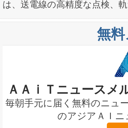
は、送電線の高精度な点検、軌
定、統合、導入、運用に至る
に関する技術移転および知的財産
や穀物倉庫におけるバルク材の
安全性を追跡し、確保する事を
構造化トレーニングカリキュ
リューション「Avia 2」を発
増加しているデータセンター
上げおよび商用化段階におけ
無料
したAvia 2は、1,000メ
る電力網に大きな負担をかけ
設備整備および立ち上げ調整
狭視野のFOVを切り替えるこ
事業者の負担軽減という課題
加組織は、Enzeneのバイオ
ケーブル、枝などの細かな対
系統連系を迅速にし、ピーク需
選定された製品について、自
なレーザースポットにより、高
限を超えて利用可能な電力容量
取得できる可能性もあります。
ＡＡｉＴニュースメ
な環境下でも豊かなディテー
持できるよう貢献します。こ
設には、3億～4億ドルかかるこ
キロメートル範囲を検出 Livox Unveil
ービスレベル契約（SLA）違
最高経営責任者（CEO）であるHi
毎朝手元に届く無料のニュ
LiDAR for Inspections, Transpor
テリー性能の劣化によるダウ
す。「当社のfully-connected c
のアジアＡＩニ
は1535 nmレーザーを搭載
念は、現在データセンターが
ームを利用すれば、6,000万～