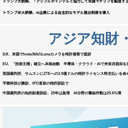
トランプ大統領、「アップルがインテルと協力して米国でチップを製造す
トランプ米大統領、AI企業による自主的なモデル提出制度を導入
アジア知財
DJI、米国でInsta360のLunaカメラを特許侵害で提訴
EU、「技術主権」確立へ本格始動 半導体・クラウド・AIで米依存脱却を
英国裁判所、サムスンにZTEへの3.9億ドルの特許ライセンス料支払いを命
宇樹科技が勝訴、IPO直前の特許訴訟で
中国裁判所の知的財産訴訟、25年は急増 AI分野の審結件数は25.6%増