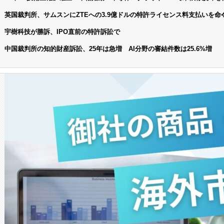
英国裁判所、サムスンにZTEへの3.9億ドルの特許ライセンス料支払いを命
宇樹科技が勝訴、IPO直前の特許訴訟で
中国裁判所の知的財産訴訟、25年は急増 AI分野の審結件数は25.6%増