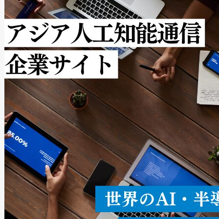
クルの各段階のデータを監視
で向上し、最大検知距離は1,0
[…]
ットだけで最大1キロメートル
ルの変電所周囲を監視でき、
作業と点群処理を簡素化できま
Avia 2は、2種類のFOVオ
× 80°のノーマルモード、長距離
ードを切り替えて使用するこ
ることなく、単一のデバイス
うにします。遠距離まで届く
密度なスキャ
[…]