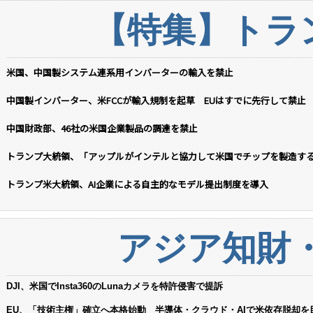
【特集】トラン
米国、中国製システム連系用インバーターの輸入を禁止
中国製インバーター、米FCCが輸入規制を起草 EUはすでに先行して禁止
中国財政部、46社の米国企業製品の調達を禁止
トランプ大統領、「アップルがインテルと協力して米国でチップを製造す
トランプ米大統領、AI企業による自主的なモデル提出制度を導入
アジア知財
DJI、米国でInsta360のLunaカメラを特許侵害で提訴
EU、「技術主権」確立へ本格始動 半導体・クラウド・AIで米依存脱却を