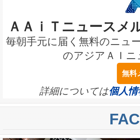
選定された製品について、自
なレーザースポットにより、高
限を超えて利用可能な電力容量
取得できる可能性もあります。
ＡＡｉＴニュースメ
な環境下でも豊かなディテー
持できるよう貢献します。こ
設には、3億～4億ドルかかるこ
キロメートル範囲を検出 Livox Unveil
ービスレベル契約（SLA）違
最高経営責任者（CEO）であるHi
毎朝手元に届く無料のニュ
LiDAR for Inspections, Transpor
テリー性能の劣化によるダウ
す。「当社のfully-connected c
のアジアＡＩニ
は1535 nmレーザーを搭載
念は、現在データセンターが
ームを利用すれば、6,000万～
無料
イズの小径化を実現すること
ます。 Voltaiq provides a comple
きます。この効率性は、フェ
す。ノーマルモードでは、Avia
quality and reliability for AI da
詳細については
個人情
BESS stack to ensure battery qual
ートル先まで検出でき、これは
centers. Voltaiqは、a
トに対して約600メートルに
FA
からシステム統合、試運転、
では、反射率10％のターゲッ