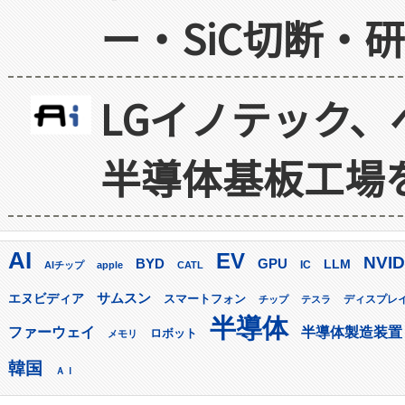
ー・SiC切断・
LGイノテック、
半導体基板工場
AI
EV
NVID
GPU
BYD
LLM
AIチップ
apple
CATL
IC
サムスン
エヌビディア
スマートフォン
ディスプレ
チップ
テスラ
半導体
ファーウェイ
半導体製造装置
ロボット
メモリ
韓国
ＡＩ