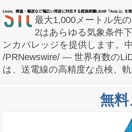
会社エーアイ・アンド：本社横
す。FCCM‑を活用した現地
Livox、検査・輸送など幅広い用途に対応する超長距離LiDAR「Avia 2」を
最大1,000メートル先
President原信平）と、エ
患者にとっての費用負担を大幅
2はあらゆる気象条件
ードするVoltaiqは、日本に
のアクセスを大幅に拡大することができ
ンカバレッジを提供します。中国
ーエネルギー貯蔵システム（B
Fully-Connected Continuous M
/PRNewswire/ — 世界有数の
た。 Voltaiq独自のAI搭
プログラムには、施設設計・内装
は、送電線の高精度な点検、軌
定、統合、導入、運用に至る
に関する技術移転および知的財産
や穀物倉庫におけるバルク材の
安全性を追跡し、確保する事を
構造化トレーニングカリキュ
リューション「Avia 2」を発
増加しているデータセンター
上げおよび商用化段階におけ
無料
したAvia 2は、1,000メ
る電力網に大きな負担をかけ
設備整備および立ち上げ調整
狭視野のFOVを切り替えるこ
事業者の負担軽減という課題
加組織は、Enzeneのバイオ
ケーブル、枝などの細かな対
系統連系を迅速にし、ピーク需