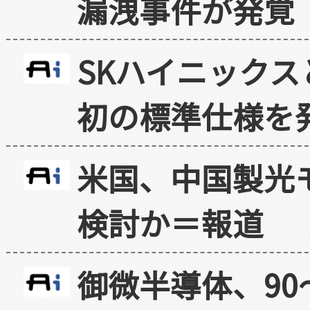
漏洩事件が発覚
SKハイニックス
初の標準仕様を
米国、中国製光
検討か＝報道
御微半導体、90