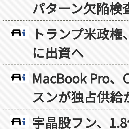
パターン欠陥検
トランプ米政権
に出資へ
MacBook Pr
スンが独占供給
宇晶股フン、1.