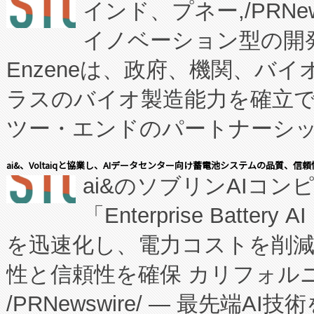
インド、プネー,/PRNe
イノベーション型の開発
Enzeneは、政府、機関、バ
ラスのバイオ製造能力を確立
ツー・エンドのパートナーシッ
表しました。 同社の実績あるEnzeneX®
ai&、Voltaiqと協業し、AIデータセンター向け蓄電池システムの品質、信
ai&のソブリンAIコンピ
manufacturing™ (FC
「Enterprise Batte
たNeXは、バイオ医薬品製造
を迅速化し、電力コストを削
従来のフェッドバッチ施設の
性と信頼性を確保 カリフォルニア
に、患者やサプライチェーン
/PRNewswire/ — 最先端
キー方式で拡張性が高く、持