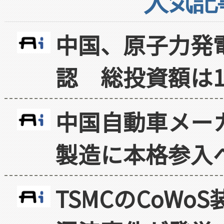
人気記
中国、原子力発
認 総投資額は1
中国自動車メー
製造に本格参入
TSMCのCoW