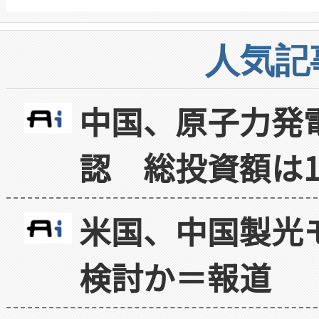
人気記
中国、原子力発
認 総投資額は1
米国、中国製光
検討か＝報道