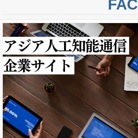
トに対して約600メートルに
FA
からシステム統合、試運転、
では、反射率10％のターゲッ
クルの各段階のデータを監視
で向上し、最大検知距離は1,0
[…]
ットだけで最大1キロメートル
ルの変電所周囲を監視でき、
作業と点群処理を簡素化できま
Avia 2は、2種類のFOVオ
× 80°のノーマルモード、長距離
ードを切り替えて使用するこ
ることなく、単一のデバイス
うにします。遠距離まで届く