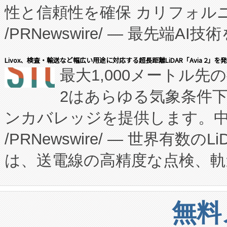
性と信頼性を確保 カリフォルニア
に、患者やサプライチェーン
/PRNewswire/ — 最先端
キー方式で拡張性が高く、持
会社エーアイ・アンド：本社横
す。FCCM‑を活用した現地
Livox、検査・輸送など幅広い用途に対応する超長距離LiDAR「Avia 2」を
最大1,000メートル先
President原信平）と、エ
患者にとっての費用負担を大幅
2はあらゆる気象条件
ードするVoltaiqは、日本に
のアクセスを大幅に拡大することができ
ンカバレッジを提供します。中国
ーエネルギー貯蔵システム（B
Fully-Connected Continuous M
/PRNewswire/ — 世界有数の
た。 Voltaiq独自のAI搭
プログラムには、施設設計・内装
は、送電線の高精度な点検、軌
定、統合、導入、運用に至る
に関する技術移転および知的財産
や穀物倉庫におけるバルク材の
安全性を追跡し、確保する事を
構造化トレーニングカリキュ
リューション「Avia 2」を発
増加しているデータセンター
上げおよび商用化段階におけ
無料
したAvia 2は、1,000メ
る電力網に大きな負担をかけ
設備整備および立ち上げ調整