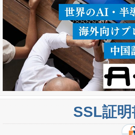
密度なスキャ
[…]
SSL証