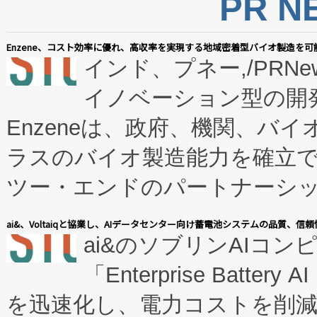
PR N
Enzene、コスト効率に優れ、高収率を実現する地域密着型バイオ製造を可
インド、プネー,/PRNe
イノベーション型の開発
Enzeneは、政府、機関、バ
ラスのバイオ製造能力を確立
ツー・エンドのパートナーシッ
表しました。 同社の実績あるEnzeneX®
ai&、Voltaiqと協業し、AIデータセンター向け蓄電池システムの品質、信
ai&のソブリンAIコンピ
manufacturing™ (FC
「Enterprise Batte
たNeXは、バイオ医薬品製造
を迅速化し、電力コストを削
従来のフェッドバッチ施設の