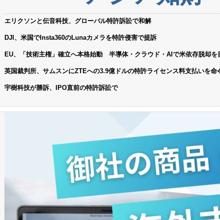
エリクソンと伝音科技、グローバル特許訴訟で和解
DJI、米国でInsta360のLunaカメラを特許侵害で提訴
EU、「技術主権」確立へ本格始動 半導体・クラウド・AIで米依存脱却を
英国裁判所、サムスンにZTEへの3.9億ドルの特許ライセンス料支払いを命
宇樹科技が勝訴、IPO直前の特許訴訟で