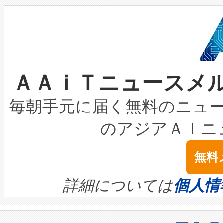
狭視野のFOVを切り替えるこ
事業者の負担軽減という課題
加組織は、Enzeneのバイオ
ケーブル、枝などの細かな対
系統連系を迅速にし、ピーク需
選定された製品について、自
なレーザースポットにより、高
限を超えて利用可能な電力容量
取得できる可能性もあります。
ＡＡｉＴニュースメ
な環境下でも豊かなディテー
持できるよう貢献します。こ
設には、3億～4億ドルかかるこ
キロメートル範囲を検出 Livox Unveil
ービスレベル契約（SLA）違
最高経営責任者（CEO）であるHi
毎朝手元に届く無料のニュ
LiDAR for Inspections, Transpor
テリー性能の劣化によるダウ
す。「当社のfully-connected c
のアジアＡＩニ
は1535 nmレーザーを搭載
念は、現在データセンターが
ームを利用すれば、6,000万～
無料
イズの小径化を実現すること
ます。 Voltaiq provides a comple
きます。この効率性は、フェ
す。ノーマルモードでは、Avia
quality and reliability for AI da
詳細については
個人情
BESS stack to ensure battery qual
ートル先まで検出でき、これは
centers. Voltaiqは、a