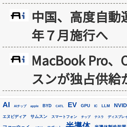
中国、高度自動
年７月施行へ
MacBook Pr
スンが独占供給
AI
EV
NVID
GPU
BYD
LLM
AIチップ
apple
CATL
IC
サムスン
エヌビディア
スマートフォン
ディスプレ
チップ
テスラ
半導体