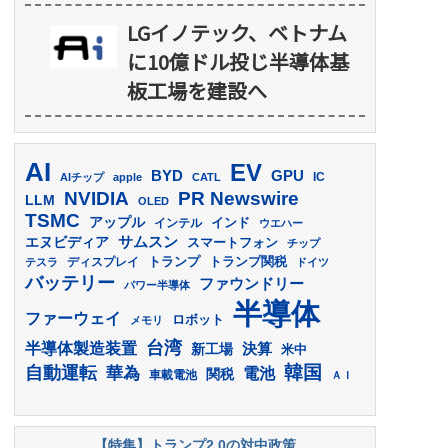
LGイノテック、ベトナム
に10億ドル投じ半導体基
板工場を建設へ
AI
EV
GPU
BYD
AIチップ
apple
CATL
IC
PR Newswire
NVIDIA
LLM
OLED
TSMC
アップル
インド
インテル
ウエハー
サムスン
エヌビディア
スマートフォン
チップ
トランプ
ディスプレイ
トランプ関税
テスラ
ドイツ
バッテリー
ファウンドリー
パワー半導体
半導体
ファーウェイ
ロボット
メモリ
台湾
半導体製造装置
決算
新工場
米中
韓国
自動運転
華為
電池
関税
車載電池
ＡＩ
【特集】トランプ2.0の対中政策