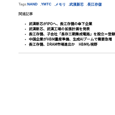
Tags:
NAND
,
YMTC
,
,
,
メモリ
武漢新芯
長江存儲
関連記事
武漢新芯がIPOへ、長江存儲の傘下企業
武漢新芯、武漢工場の拡張計画を発表
長江存儲、子会社「長存三期集成電路」を設立＝登録資
中国企業がHBM量産準備、生成AIブームで需要急増
長江存儲、DRAM市場進出か HBMも視野