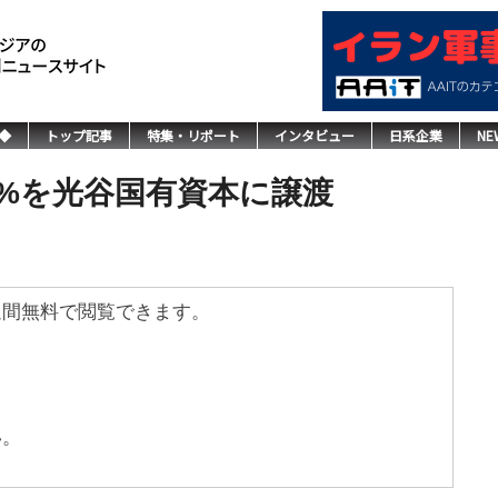
◆
トップ記事
特集・リポート
インタビュー
日系企業
NE
9%を光谷国有資本に譲渡
週間無料で閲覧できます。
い。