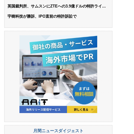
AIで米依存脱却を目指す
英国裁判所、サムスンにZTEへの3.9億ドルの特許ライセ
ンス料支払いを命令
宇樹科技が勝訴、IPO直前の特許訴訟で
月間ニュースダイジェスト