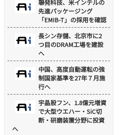
聯発科技、米インテルの
先進パッケージング
「EMIB-T」の採用を確認
長シン存儲、北京市に2
つ目のDRAM工場を建設
へ
中国、高度自動運転の強
制国家基準を27年７月施
行へ
宇晶股フン、1.8億元増資
で大型ウエハー・SiC切
断・研磨装置分野に投資
へ