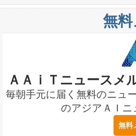
や穀物倉庫におけるバルク材の
安全性を追跡し、確保する事を
構造化トレーニングカリキュ
リューション「Avia 2」を発
増加しているデータセンター
上げおよび商用化段階におけ
無料
したAvia 2は、1,000メ
る電力網に大きな負担をかけ
設備整備および立ち上げ調整
狭視野のFOVを切り替えるこ
事業者の負担軽減という課題
加組織は、Enzeneのバイオ
ケーブル、枝などの細かな対
系統連系を迅速にし、ピーク需
選定された製品について、自
なレーザースポットにより、高
限を超えて利用可能な電力容量
取得できる可能性もあります。
ＡＡｉＴニュースメ
な環境下でも豊かなディテー
持できるよう貢献します。こ
設には、3億～4億ドルかかるこ
キロメートル範囲を検出 Livox Unveil
ービスレベル契約（SLA）違
最高経営責任者（CEO）であるHi
毎朝手元に届く無料のニュ
LiDAR for Inspections, Transpor
テリー性能の劣化によるダウ
す。「当社のfully-connected c
のアジアＡＩニ
は1535 nmレーザーを搭載
念は、現在データセンターが
ームを利用すれば、6,000万～
無料
イズの小径化を実現すること
ます。 Voltaiq provides a comple
きます。この効率性は、フェ