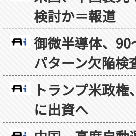
検討か＝報道
御微半導体、90
パターン欠陥検
トランプ米政権
に出資へ