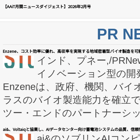
【AAiT月間ニュースダイジェスト】2026年2月号
PR N
Enzene、コスト効率に優れ、高収率を実現する地域密着型バイオ製造を可
インド、プネー,/PRNe
イノベーション型の開発
Enzeneは、政府、機関、バ
ラスのバイオ製造能力を確立
ツー・エンドのパートナーシッ
表しました。 同社の実績あるEnzeneX®
ai&、Voltaiqと協業し、AIデータセンター向け蓄電池システムの品質、信
ai&のソブリンAIコンピ
manufacturing™ (FC