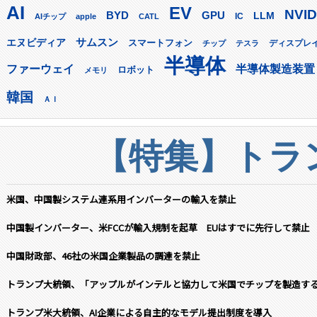
AI
EV
NVID
GPU
BYD
LLM
AIチップ
apple
CATL
IC
サムスン
エヌビディア
スマートフォン
ディスプレ
チップ
テスラ
半導体
ファーウェイ
半導体製造装置
ロボット
メモリ
韓国
ＡＩ
【特集】トラン
米国、中国製システム連系用インバーターの輸入を禁止
中国製インバーター、米FCCが輸入規制を起草 EUはすでに先行して禁止
中国財政部、46社の米国企業製品の調達を禁止
トランプ大統領、「アップルがインテルと協力して米国でチップを製造す
トランプ米大統領、AI企業による自主的なモデル提出制度を導入