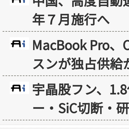
中国、高度自動
年７月施行へ
MacBook Pr
スンが独占供給
宇晶股フン、1.
ー・SiC切断・