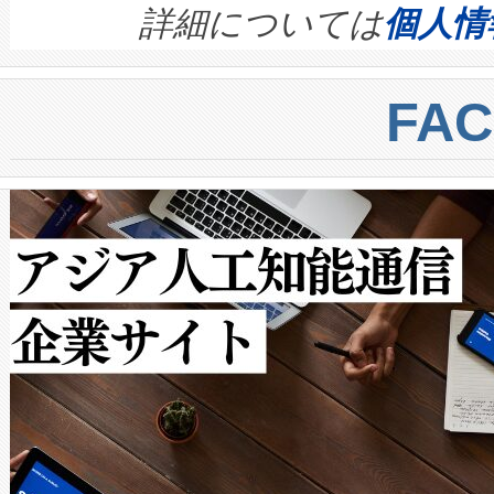
す。ノーマルモードでは、Avia
quality and reliability for AI da
詳細については
個人情
BESS stack to ensure battery qual
ートル先まで検出でき、これは
centers. Voltaiqは、a
トに対して約600メートルに
FA
からシステム統合、試運転、
では、反射率10％のターゲッ
クルの各段階のデータを監視
で向上し、最大検知距離は1,0
[…]
ットだけで最大1キロメートル
ルの変電所周囲を監視でき、
作業と点群処理を簡素化できま
Avia 2は、2種類のFOVオ
× 80°のノーマルモード、長距離
ードを切り替えて使用するこ