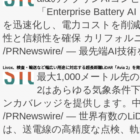
「Enterprise Batte
たNeXは、バイオ医薬品製造
を迅速化し、電力コストを削
従来のフェッドバッチ施設の
性と信頼性を確保 カリフォルニア
に、患者やサプライチェーン
/PRNewswire/ — 最先端
キー方式で拡張性が高く、持
会社エーアイ・アンド：本社横
す。FCCM‑を活用した現地
Livox、検査・輸送など幅広い用途に対応する超長距離LiDAR「Avia 2」を
最大1,000メートル先
President原信平）と、エ
患者にとっての費用負担を大幅
2はあらゆる気象条件
ードするVoltaiqは、日本に
のアクセスを大幅に拡大することができ
ンカバレッジを提供します。中国
ーエネルギー貯蔵システム（B
Fully-Connected Continuous M
/PRNewswire/ — 世界有数の
た。 Voltaiq独自のAI搭
プログラムには、施設設計・内装
は、送電線の高精度な点検、軌
定、統合、導入、運用に至る
に関する技術移転および知的財産