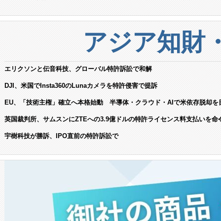
アジア知財
エリクソンと伝音科技、グローバル特許訴訟で和解
DJI、米国でInsta360のLunaカメラを特許侵害で提訴
EU、「技術主権」確立へ本格始動 半導体・クラウド・AIで米依存脱却を
英国裁判所、サムスンにZTEへの3.9億ドルの特許ライセンス料支払いを命
宇樹科技が勝訴、IPO直前の特許訴訟で