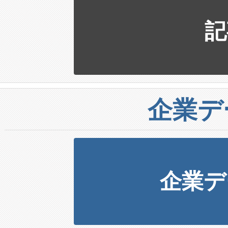
記
企業デ
企業デ