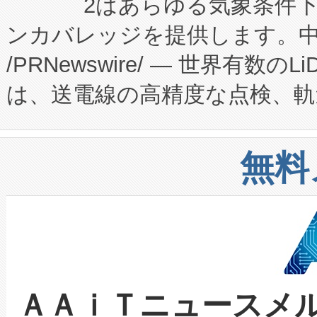
2はあらゆる気象条件
ードするVoltaiqは、日本に
のアクセスを大幅に拡大することができ
ンカバレッジを提供します。中国
ーエネルギー貯蔵システム（B
Fully-Connected Continuous M
/PRNewswire/ — 世界有数の
た。 Voltaiq独自のAI搭
プログラムには、施設設計・内装
は、送電線の高精度な点検、軌
定、統合、導入、運用に至る
に関する技術移転および知的財産
や穀物倉庫におけるバルク材の
安全性を追跡し、確保する事を
構造化トレーニングカリキュ
リューション「Avia 2」を発
増加しているデータセンター
上げおよび商用化段階におけ
無料
したAvia 2は、1,000メ
る電力網に大きな負担をかけ
設備整備および立ち上げ調整
狭視野のFOVを切り替えるこ
事業者の負担軽減という課題
加組織は、Enzeneのバイオ
ケーブル、枝などの細かな対
系統連系を迅速にし、ピーク需
選定された製品について、自
なレーザースポットにより、高
限を超えて利用可能な電力容量
取得できる可能性もあります。
ＡＡｉＴニュースメ
な環境下でも豊かなディテー
持できるよう貢献します。こ
設には、3億～4億ドルかかるこ