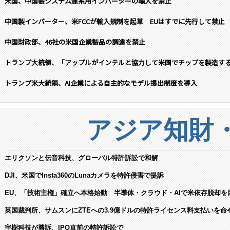
米国、中国製システム連系用インバーターの輸入を禁止
中国製インバーター、米FCCが輸入規制を起草 EUはすでに先行して禁止
中国財政部、46社の米国企業製品の調達を禁止
トランプ大統領、「アップルがインテルと協力して米国でチップを製造す
トランプ米大統領、AI企業による自主的なモデル提出制度を導入
アジア知財
エリクソンと伝音科技、グローバル特許訴訟で和解
DJI、米国でInsta360のLunaカメラを特許侵害で提訴
EU、「技術主権」確立へ本格始動 半導体・クラウド・AIで米依存脱却を
英国裁判所、サムスンにZTEへの3.9億ドルの特許ライセンス料支払いを命
宇樹科技が勝訴、IPO直前の特許訴訟で