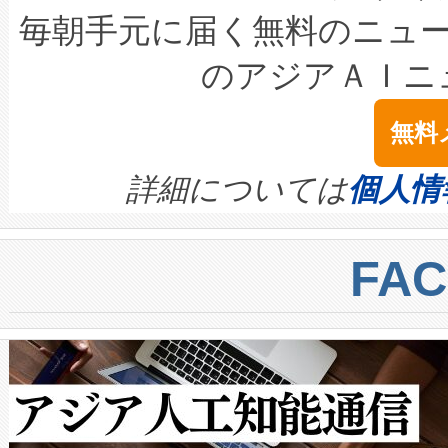
キロメートル範囲を検出 Livox Unveil
ービスレベル契約（SLA）違
最高経営責任者（CEO）であるHi
毎朝手元に届く無料のニュ
LiDAR for Inspections, Transpor
テリー性能の劣化によるダウ
す。「当社のfully-connected c
のアジアＡＩニ
は1535 nmレーザーを搭載
念は、現在データセンターが
ームを利用すれば、6,000万～
無料
イズの小径化を実現すること
ます。 Voltaiq provides a comple
きます。この効率性は、フェ
す。ノーマルモードでは、Avia
quality and reliability for AI da
詳細については
個人情
BESS stack to ensure battery qual
ートル先まで検出でき、これは
centers. Voltaiqは、a
トに対して約600メートルに
FA
からシステム統合、試運転、
では、反射率10％のターゲッ
クルの各段階のデータを監視
で向上し、最大検知距離は1,0
[…]
ットだけで最大1キロメートル
ルの変電所周囲を監視でき、