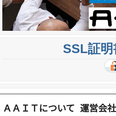
SSL証
ＡＡＩＴについて
運営会