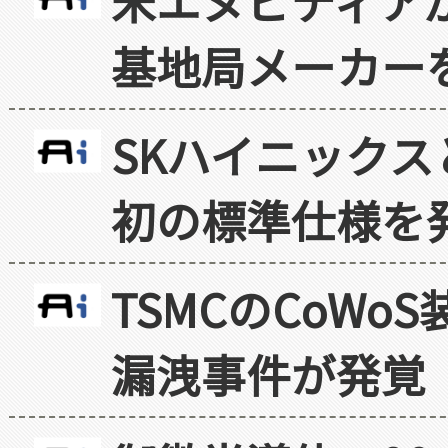
米エヌビディア
基地局メーカー
SKハイニックス
初の標準仕様を
TSMCのCoW
漏洩事件が発覚