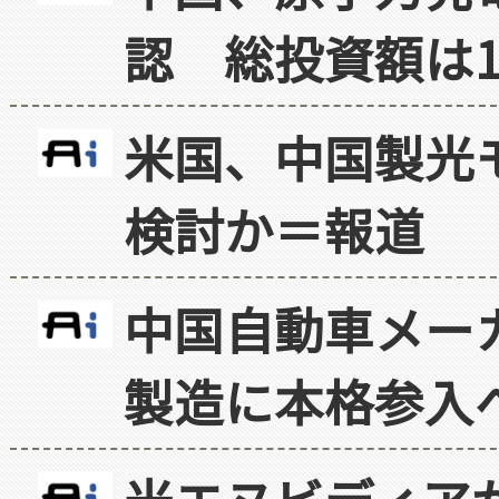
認 総投資額は1
米国、中国製光
検討か＝報道
中国自動車メー
製造に本格参入