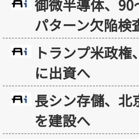
御微半導体、90
パターン欠陥検
トランプ米政権
に出資へ
長シン存儲、北京
を建設へ