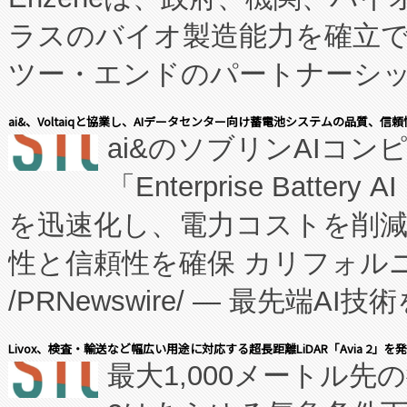
ラスのバイオ製造能力を確立
ツー・エンドのパートナーシッ
表しました。 同社の実績あるEnzeneX®
ai&、Voltaiqと協業し、AIデータセンター向け蓄電池システムの品質、信
ai&のソブリンAIコンピ
manufacturing™ (FC
「Enterprise Batte
たNeXは、バイオ医薬品製造
を迅速化し、電力コストを削
従来のフェッドバッチ施設の
性と信頼性を確保 カリフォルニア
に、患者やサプライチェーン
/PRNewswire/ — 最先端
キー方式で拡張性が高く、持
会社エーアイ・アンド：本社横
す。FCCM‑を活用した現地
Livox、検査・輸送など幅広い用途に対応する超長距離LiDAR「Avia 2」を
最大1,000メートル先
President原信平）と、エ
患者にとっての費用負担を大幅