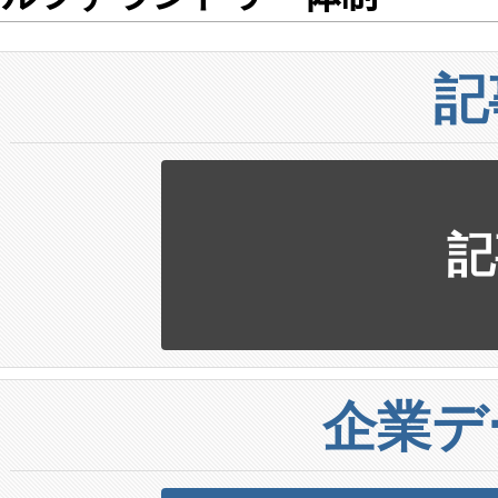
記
記
企業デ