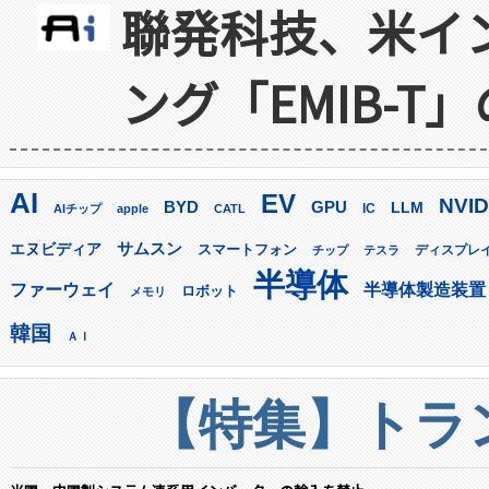
聯発科技、米イ
ング「EMIB-T
AI
EV
NVID
GPU
BYD
LLM
AIチップ
apple
CATL
IC
サムスン
エヌビディア
スマートフォン
ディスプレ
チップ
テスラ
半導体
ファーウェイ
半導体製造装置
ロボット
メモリ
韓国
ＡＩ
【特集】トラン