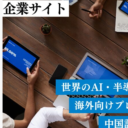
作業と点群処理を簡素化できま
Avia 2は、2種類のFOVオ
× 80°のノーマルモード、長距離
ードを切り替えて使用するこ
ることなく、単一のデバイス
うにします。遠距離まで届く
密度なスキャ
[…]