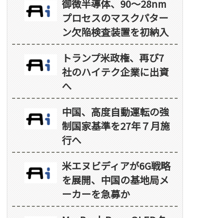
御微半導体、90～28nm
プロセスのマスクパター
ン欠陥検査装置を初納入
トランプ米政権、再び7
社のハイテク企業に出資
へ
中国、高度自動運転の強
制国家基準を27年７月施
行へ
米エヌビディアが6G戦略
を展開、中国の基地局メ
ーカーを急募か