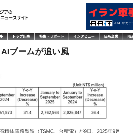
◆
トップ記事
特集・リポート
インタビュー
日系企業
NE
＝AIブームが追い風
体電路製造（TSMC、台積電）が9日、2025年9月