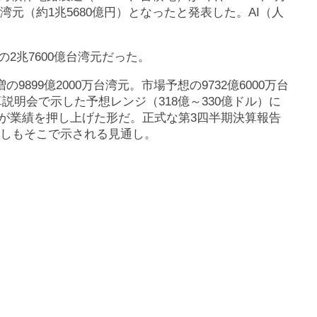
万台湾元（約1兆5680億円）となったと発表した。AI（人
の2兆7600億台湾元だった。
9899億2000万台湾元。市場予想の9732億6000万台
説明会で示した予想レンジ（318億～330億ドル）に
大が業績を押し上げた形だ。正式な第3四半期決算報告
通しもそこで示される見通し。