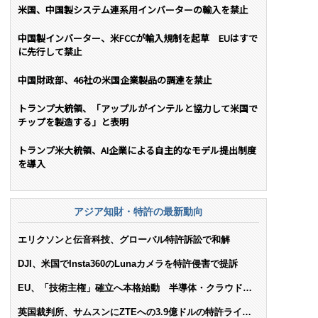
米国、中国製システム連系用インバーターの輸入を禁止
中国製インバーター、米FCCが輸入規制を起草 EUはすで
に先行して禁止
中国財政部、46社の米国企業製品の調達を禁止
トランプ大統領、「アップルがインテルと協力して米国で
チップを製造する」と表明
トランプ米大統領、AI企業による自主的なモデル提出制度
を導入
アジア知財・特許の最新動向
エリクソンと伝音科技、グローバル特許訴訟で和解
DJI、米国でInsta360のLunaカメラを特許侵害で提訴
EU、「技術主権」確立へ本格始動 半導体・クラウド・
AIで米依存脱却を目指す
英国裁判所、サムスンにZTEへの3.9億ドルの特許ライセ