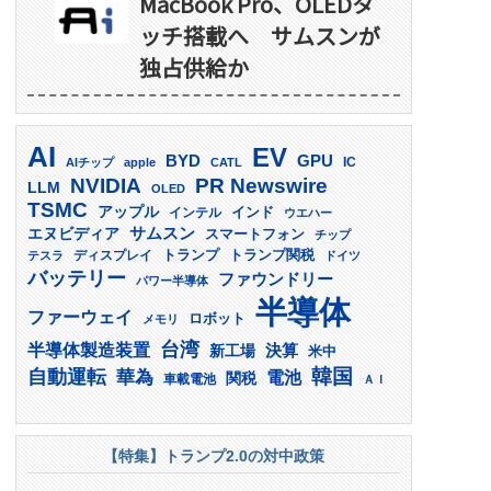
MacBook Pro、OLEDタ
ッチ搭載へ サムスンが
独占供給か
AI
EV
GPU
BYD
AIチップ
apple
CATL
IC
PR Newswire
NVIDIA
LLM
OLED
TSMC
アップル
インド
インテル
ウエハー
サムスン
エヌビディア
スマートフォン
チップ
トランプ
ディスプレイ
トランプ関税
テスラ
ドイツ
バッテリー
ファウンドリー
パワー半導体
半導体
ファーウェイ
ロボット
メモリ
台湾
半導体製造装置
決算
新工場
米中
韓国
自動運転
華為
電池
関税
車載電池
ＡＩ
【特集】トランプ2.0の対中政策