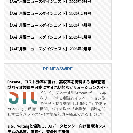
【AAiT月間ニュースダイジェスト】2026年6月号
【AAiT月間ニュースダイジェスト】2026年5月号
【AAiT月間ニュースダイジェスト】2026年4月号
【AAiT月間ニュースダイジェスト】2026年3月号
【AAiT月間ニュースダイジェスト】2026年2月号
PR NEWSWIRE
Enzene、コスト効率に優れ、高収率を実現する地域密着
型バイオ製造を可能にする包括的なソリューションスイー
ト「NeX™」 をリリース
インド、プネー,/PRNewswire/ — 世界
をリードする継続的イノベーション型
の開発・製造機関（CIDMO™）である
Enzeneは、政府、機関、バイオ医薬品企業が、場所を問
わず世界クラスのバイオ製造能力を確立できるようにす
る、変革的なエンド・ツー・エンドのパートナーシップモ
デル「NeX™」の立ち上げを発表しました。 同社の実績
ai&、Voltaiqと協業し、AIデータセンター向け蓄電池シス
あるEnzeneX® fully‑connected continuous
テムの品質、信頼性、安全性を確保