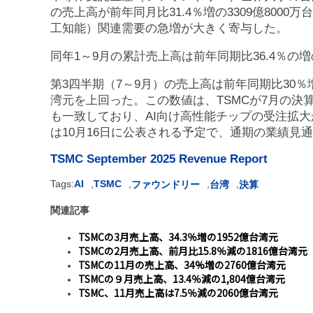
の売上高が前年同月比31.4％増の3309億8000
工知能）関連需要の急増が大きく寄与した。
同年1～9月の累計売上高は前年同期比36.4％の増
第3四半期（7～9月）の売上高は前年同期比30％増の
湾元を上回った。この数値は、TSMCが7月の決算
も一致しており、AI向け高性能チップの受注拡
は10月16日に公表される予定で、通期の業績見
TSMC September 2025 Revenue Report
Tags:
AI
,
TSMC
,
,
,
ファウンドリー
台湾
決算
関連記事
TSMCの3月売上高、34.3％増の1952億台湾元
TSMCの2月売上高、前月比15.8％減の1816億台湾元
TSMCの11月の売上高、34%増の2760億台湾元
TSMCの９月売上高、13.4％減の1,804億台湾元
TSMC、11月売上高は7.5％減の2060億台湾元