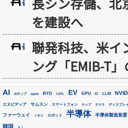
長シン存儲、北京
を建設へ
聯発科技、米イ
ング「EMIB-T
AI
EV
NVID
GPU
BYD
LLM
AIチップ
apple
CATL
IC
サムスン
エヌビディア
スマートフォン
ディスプレ
チップ
テスラ
半導体
ファーウェイ
半導体製造装置
ロボット
メモリ
韓国
ＡＩ