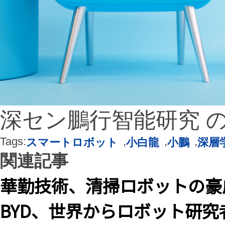
深セン鵬行智能研究 
Tags:
,
,
,
スマートロボット
小白龍
小鵬
深層
関連記事
華勤技術、清掃ロボットの豪
BYD、世界からロボット研