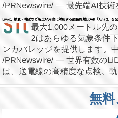
/PRNewswire/ — 最先端
キー方式で拡張性が高く、持
会社エーアイ・アンド：本社横
す。FCCM‑を活用した現地
Livox、検査・輸送など幅広い用途に対応する超長距離LiDAR「Avia 2」を
最大1,000メートル先
President原信平）と、エ
患者にとっての費用負担を大幅
2はあらゆる気象条件
ードするVoltaiqは、日本に
のアクセスを大幅に拡大することができ
ンカバレッジを提供します。中国
ーエネルギー貯蔵システム（B
Fully-Connected Continuous M
/PRNewswire/ — 世界有数の
た。 Voltaiq独自のAI搭
プログラムには、施設設計・内装
は、送電線の高精度な点検、軌
定、統合、導入、運用に至る
に関する技術移転および知的財産
や穀物倉庫におけるバルク材の
安全性を追跡し、確保する事を
構造化トレーニングカリキュ
リューション「Avia 2」を発
増加しているデータセンター
上げおよび商用化段階におけ
無料
したAvia 2は、1,000メ
る電力網に大きな負担をかけ
設備整備および立ち上げ調整
狭視野のFOVを切り替えるこ
事業者の負担軽減という課題
加組織は、Enzeneのバイオ