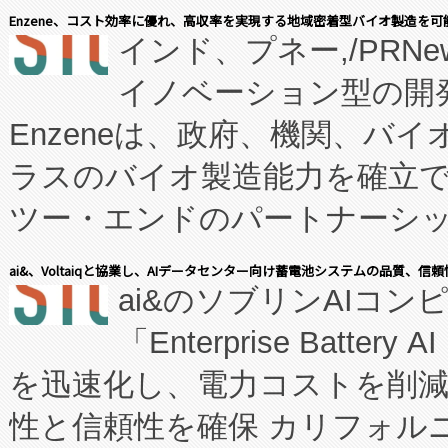
Enzene、コスト効率に優れ、高収率を実現する地域密着型バイオ製造を可
インド、プネー,/PRNe
イノベーション型の開発
Enzeneは、政府、機関、バ
ラスのバイオ製造能力を確立
ツー・エンドのパートナーシッ
表しました。 同社の実績あるEnzeneX®
ai&、Voltaiqと協業し、AIデータセンター向け蓄電池システムの品質、信
ai&のソブリンAIコンピ
manufacturing™ (FC
「Enterprise Batte
たNeXは、バイオ医薬品製造
を迅速化し、電力コストを削
従来のフェッドバッチ施設の
性と信頼性を確保 カリフォルニア
に、患者やサプライチェーン