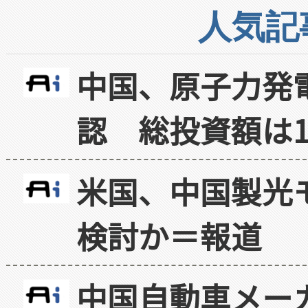
人気記
中国、原子力発
認 総投資額は1
米国、中国製光
検討か＝報道
中国自動車メー