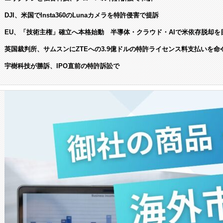
DJI、米国でInsta360のLunaカメラを特許侵害で提訴
EU、「技術主権」確立へ本格始動 半導体・クラウド・AIで米依存脱却を
英国裁判所、サムスンにZTEへの3.9億ドルの特許ライセンス料支払いを命
宇樹科技が勝訴、IPO直前の特許訴訟で