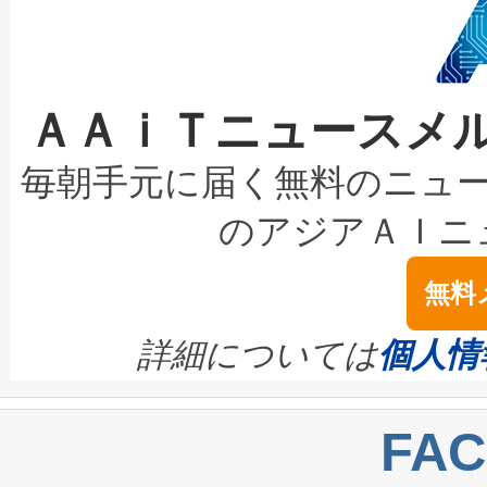
ケーブル、枝などの細かな対
系統連系を迅速にし、ピーク需
選定された製品について、自
なレーザースポットにより、高
限を超えて利用可能な電力容量
取得できる可能性もあります。
ＡＡｉＴニュースメ
な環境下でも豊かなディテー
持できるよう貢献します。こ
設には、3億～4億ドルかかるこ
キロメートル範囲を検出 Livox Unveil
ービスレベル契約（SLA）違
最高経営責任者（CEO）であるHi
毎朝手元に届く無料のニュ
LiDAR for Inspections, Transpor
テリー性能の劣化によるダウ
す。「当社のfully-connected c
のアジアＡＩニ
は1535 nmレーザーを搭載
念は、現在データセンターが
ームを利用すれば、6,000万～
無料
イズの小径化を実現すること
ます。 Voltaiq provides a comple
きます。この効率性は、フェ
す。ノーマルモードでは、Avia
quality and reliability for AI da
詳細については
個人情
BESS stack to ensure battery qual
ートル先まで検出でき、これは
centers. Voltaiqは、a
トに対して約600メートルに
FA
からシステム統合、試運転、
では、反射率10％のターゲッ