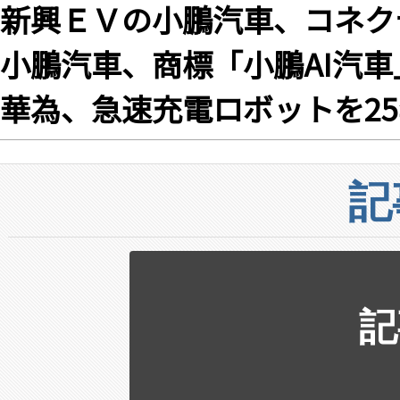
新興ＥＶの小鵬汽車、コネク
小鵬汽車、商標「小鵬AI汽
華為、急速充電ロボットを2
記
記