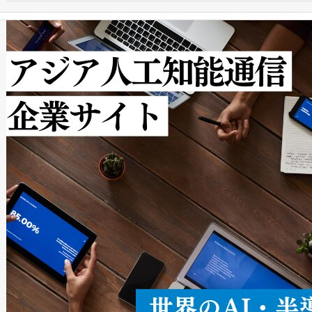
クルの各段階のデータを監視
で向上し、最大検知距離は1,0
[…]
ットだけで最大1キロメートル
ルの変電所周囲を監視でき、
作業と点群処理を簡素化できま
Avia 2は、2種類のFOVオ
× 80°のノーマルモード、長距離
ードを切り替えて使用するこ
ることなく、単一のデバイス
うにします。遠距離まで届く
密度なスキャ
[…]