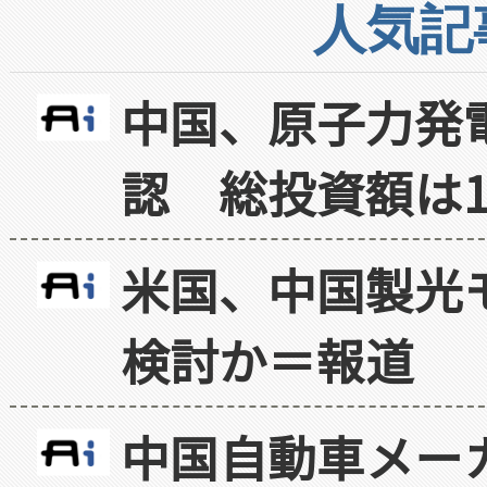
人気記
中国、原子力発
認 総投資額は1
米国、中国製光
検討か＝報道
中国自動車メー