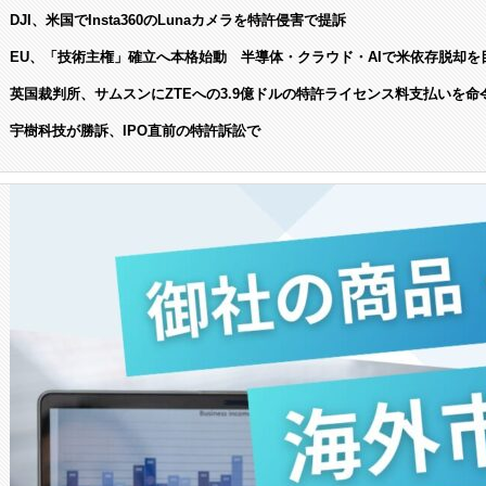
DJI、米国でInsta360のLunaカメラを特許侵害で提訴
EU、「技術主権」確立へ本格始動 半導体・クラウド・AIで米依存脱却を
英国裁判所、サムスンにZTEへの3.9億ドルの特許ライセンス料支払いを命
宇樹科技が勝訴、IPO直前の特許訴訟で