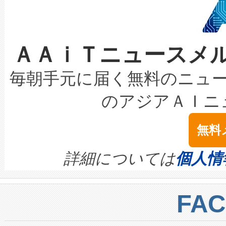
ケーブル、枝などの細かな対
系統連系を迅速にし、ピーク需
選定された製品について、自
なレーザースポットにより、高
限を超えて利用可能な電力容量
取得できる可能性もあります。
ＡＡｉＴニュースメ
な環境下でも豊かなディテー
持できるよう貢献します。こ
設には、3億～4億ドルかかるこ
キロメートル範囲を検出 Livox Unveil
ービスレベル契約（SLA）違
最高経営責任者（CEO）であるHi
毎朝手元に届く無料のニュ
LiDAR for Inspections, Transpor
テリー性能の劣化によるダウ
す。「当社のfully-connected c
のアジアＡＩニ
は1535 nmレーザーを搭載
念は、現在データセンターが
ームを利用すれば、6,000万～
無料
イズの小径化を実現すること
ます。 Voltaiq provides a comple
きます。この効率性は、フェ
す。ノーマルモードでは、Avia
quality and reliability for AI da
詳細については
個人情
BESS stack to ensure battery qual
ートル先まで検出でき、これは
centers. Voltaiqは、a
トに対して約600メートルに
FA
からシステム統合、試運転、
では、反射率10％のターゲッ