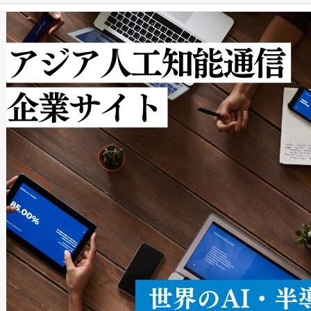
クルの各段階のデータを監視
で向上し、最大検知距離は1,0
[…]
ットだけで最大1キロメートル
ルの変電所周囲を監視でき、
作業と点群処理を簡素化できま
Avia 2は、2種類のFOVオ
× 80°のノーマルモード、長距離
ードを切り替えて使用するこ
ることなく、単一のデバイス
うにします。遠距離まで届く
密度なスキャ
[…]