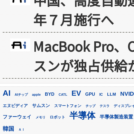
年７月施行へ
MacBook Pr
スンが独占供給
AI
EV
NVID
GPU
BYD
LLM
AIチップ
apple
CATL
IC
サムスン
エヌビディア
スマートフォン
ディスプレ
チップ
テスラ
半導体
ファーウェイ
半導体製造装置
ロボット
メモリ
韓国
ＡＩ