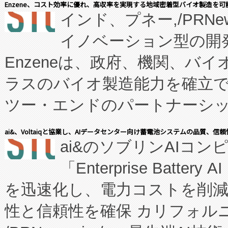
Enzene、コスト効率に優れ、高収率を実現する地域密着型バイオ製造を可
インド、プネー,/PRNe
イノベーション型の開発
Enzeneは、政府、機関、バ
ラスのバイオ製造能力を確立
ツー・エンドのパートナーシッ
表しました。 同社の実績あるEnzeneX®
ai&、Voltaiqと協業し、AIデータセンター向け蓄電池システムの品質、信
ai&のソブリンAIコンピ
manufacturing™ (FC
「Enterprise Batte
たNeXは、バイオ医薬品製造
を迅速化し、電力コストを削
従来のフェッドバッチ施設の
性と信頼性を確保 カリフォルニア
に、患者やサプライチェーン