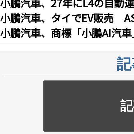
小鵬汽車、27年にL4の自動
小鵬汽車、タイでEV販売 A
小鵬汽車、商標「小鵬AI汽
記
記