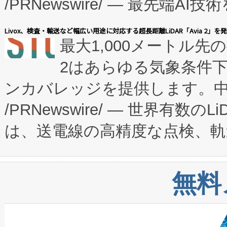
/PRNewswire/ — 最先端
キー方式で拡張性が高く、持
会社エーアイ・アンド：本社横
す。FCCM‑を活用した現地
Livox、検査・輸送など幅広い用途に対応する超長距離LiDAR「Avia 2」を
最大1,000メートル先
President原信平）と、エ
患者にとっての費用負担を大幅
2はあらゆる気象条件
ードするVoltaiqは、日本に
のアクセスを大幅に拡大することができ
ンカバレッジを提供します。中国
ーエネルギー貯蔵システム（B
Fully-Connected Continuous M
/PRNewswire/ — 世界有数の
た。 Voltaiq独自のAI搭
プログラムには、施設設計・内装
は、送電線の高精度な点検、軌
定、統合、導入、運用に至る
に関する技術移転および知的財産
や穀物倉庫におけるバルク材の
安全性を追跡し、確保する事を
構造化トレーニングカリキュ
リューション「Avia 2」を発
増加しているデータセンター
上げおよび商用化段階におけ
無料
したAvia 2は、1,000メ
る電力網に大きな負担をかけ
設備整備および立ち上げ調整
狭視野のFOVを切り替えるこ
事業者の負担軽減という課題
加組織は、Enzeneのバイオ