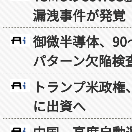
漏洩事件が発覚
御微半導体、90
パターン欠陥検
トランプ米政権
に出資へ
中国、高度自動